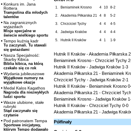
Konkurs im. Jana
1.
Beniaminek Krosno
4
10
8-2
Rottera
Trampolina dla młodych
2.
Akademia Piłkarska 21
4
8
5-2
talentów
Na zagranicznych
3.
Chrzciciel Tychy
4
4
4-5
wyjazdach
Misje specjalne w
4.
Jadwiga Kraków
4
4
4-4
świecie wielkiego sportu
5.
Hutnik II Kraków
4
1
1-9
Tempo kuźnią kadr
Tu zaczynali. Tu stawali
się gwiazdami
Hutnik II Kraków - Akademia Piłkarska 2
Nasza Specjalność:
Skarby Kibica
Beniaminek Krosno - Chrzciciel Tychy 2
Biblia kibica, na którą
Hutnik II Kraków - Jadwiga Kraków 1-3
czekało się co rok
Akademia Piłkarska 21 - Beniaminek Kr
Wydania jubileuszowe
Wyjątkowe numery na
Chrzciciel Tychy - Jadwiga Kraków 2-1
wyjątkowe okazje
Hutnik II Kraków - Beniaminek Krosno 0
Medal Kalos Kagathos
Akademia Piłkarska 21 - Chrzciciel Tyc
Nagroda dla niezwykłych
ludzi sportu
Beniaminek Krosno - Jadwiga Kraków 1
Wasze ulubione, stałe
Hutnik II Kraków - Chrzciciel Tychy 0-0
rubryki
Stąd zaczynało się
Akademia Piłkarska 21 - Jadwiga Krakó
czytanie
Pod patronatem Tempa
Półfinały
Sportowe inicjatywy,
którym Tempo dodawało