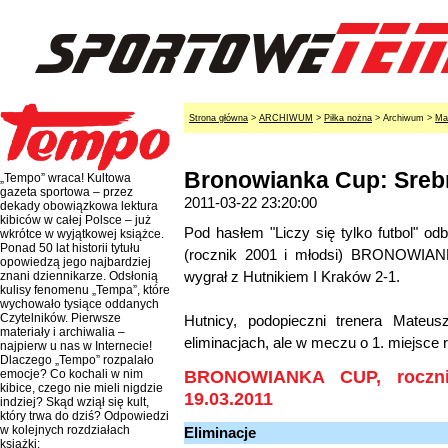
Strona główna
>
ARCHIWUM
>
Piłka nożna
> Archiwum >
Ma
Bronowianka Cup: Srebr
„Tempo” wraca! Kultowa
gazeta sportowa – przez
2011-03-22 23:20:00
dekady obowiązkowa lektura
kibiców w całej Polsce – już
Pod hasłem "Liczy się tylko futbol" odby
wkrótce w wyjątkowej książce.
Ponad 50 lat historii tytułu
(rocznik 2001 i młodsi) BRONOWIAN
opowiedzą jego najbardziej
wygrał z Hutnikiem I Kraków 2-1.
znani dziennikarze. Odsłonią
kulisy fenomenu „Tempa”, które
wychowało tysiące oddanych
Czytelników. Pierwsze
Hutnicy, podopieczni trenera Mateu
materiały i archiwalia –
eliminacjach, ale w meczu o 1. miejsce 
najpierw u nas w Internecie!
Dlaczego „Tempo” rozpalało
BRONOWIANKA CUP, roczni
emocje? Co kochali w nim
kibice, czego nie mieli nigdzie
19.03.2011
indziej? Skąd wziął się kult,
który trwa do dziś? Odpowiedzi
w kolejnych rozdziałach
Eliminacje
książki: