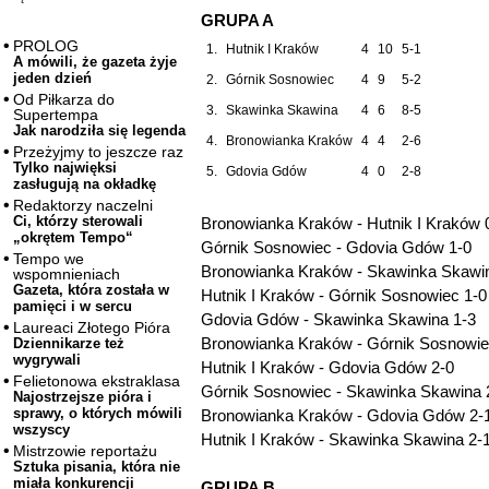
GRUPA A
PROLOG
1.
Hutnik I Kraków
4
10
5-1
A mówili, że gazeta żyje
jeden dzień
2.
Górnik Sosnowiec
4
9
5-2
Od Piłkarza do
3.
Skawinka Skawina
4
6
8-5
Supertempa
Jak narodziła się legenda
4.
Bronowianka Kraków
4
4
2-6
Przeżyjmy to jeszcze raz
Tylko najwięksi
5.
Gdovia Gdów
4
0
2-8
zasługują na okładkę
Redaktorzy naczelni
Ci, którzy sterowali
Bronowianka Kraków - Hutnik I Kraków 
„okrętem Tempo“
Górnik Sosnowiec - Gdovia Gdów 1-0
Tempo we
Bronowianka Kraków - Skawinka Skawi
wspomnieniach
Gazeta, która została w
Hutnik I Kraków - Górnik Sosnowiec 1-0
pamięci i w sercu
Gdovia Gdów - Skawinka Skawina 1-3
Laureaci Złotego Pióra
Bronowianka Kraków - Górnik Sosnowie
Dziennikarze też
wygrywali
Hutnik I Kraków - Gdovia Gdów 2-0
Felietonowa ekstraklasa
Górnik Sosnowiec - Skawinka Skawina 
Najostrzejsze pióra i
sprawy, o których mówili
Bronowianka Kraków - Gdovia Gdów 2-
wszyscy
Hutnik I Kraków - Skawinka Skawina 2-
Mistrzowie reportażu
Sztuka pisania, która nie
miała konkurencji
GRUPA B