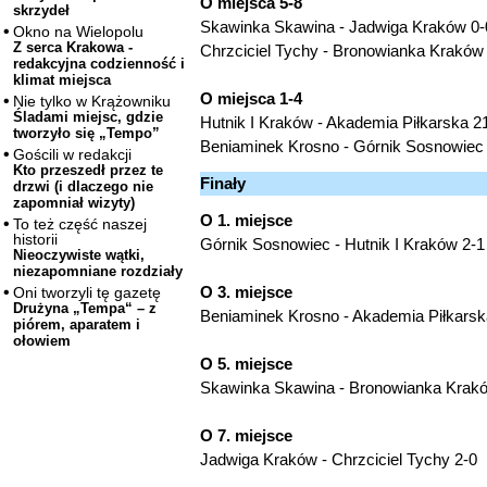
O miejsca 5-8
skrzydeł
Skawinka Skawina - Jadwiga Kraków 0-0
Okno na Wielopolu
Z serca Krakowa -
Chrzciciel Tychy - Bronowianka Kraków 
redakcyjna codzienność i
klimat miejsca
O miejsca 1-4
Nie tylko w Krążowniku
Śladami miejsc, gdzie
Hutnik I Kraków - Akademia Piłkarska 21
tworzyło się „Tempo”
Beniaminek Krosno - Górnik Sosnowiec 
Gościli w redakcji
Kto przeszedł przez te
Finały
drzwi (i dlaczego nie
zapomniał wizyty)
O 1. miejsce
To też część naszej
historii
Górnik Sosnowiec - Hutnik I Kraków 2-1
Nieoczywiste wątki,
niezapomniane rozdziały
O 3. miejsce
Oni tworzyli tę gazetę
Drużyna „Tempa“ – z
Beniaminek Krosno - Akademia Piłkarsk
piórem, aparatem i
ołowiem
O 5. miejsce
Skawinka Skawina - Bronowianka Krak
O 7. miejsce
Jadwiga Kraków - Chrzciciel Tychy 2-0