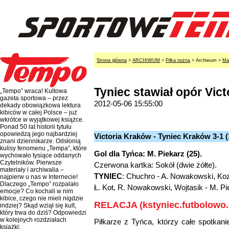
Strona główna
>
ARCHIWUM
>
Piłka nożna
> Archiwum >
Ma
Tyniec stawiał opór Victo
„Tempo” wraca! Kultowa
gazeta sportowa – przez
2012-05-06 15:55:00
dekady obowiązkowa lektura
kibiców w całej Polsce – już
wkrótce w wyjątkowej książce.
Ponad 50 lat historii tytułu
opowiedzą jego najbardziej
Victoria Kraków - Tyniec Kraków 3-1 (
znani dziennikarze. Odsłonią
kulisy fenomenu „Tempa”, które
Gol dla Tyńca: M. Piekarz (25).
wychowało tysiące oddanych
Czytelników. Pierwsze
Czerwona kartka: Sokół (dwie żółte).
materiały i archiwalia –
TYNIEC
: Chuchro - A. Nowakowski, Kozi
najpierw u nas w Internecie!
Dlaczego „Tempo” rozpalało
Ł. Kot, R. Nowakowski, Wojtasik - M. Pi
emocje? Co kochali w nim
kibice, czego nie mieli nigdzie
RELACJA (kstyniec.futbolowo.p
indziej? Skąd wziął się kult,
który trwa do dziś? Odpowiedzi
w kolejnych rozdziałach
Piłkarze z Tyńca, którzy całe spotkanie
książki: