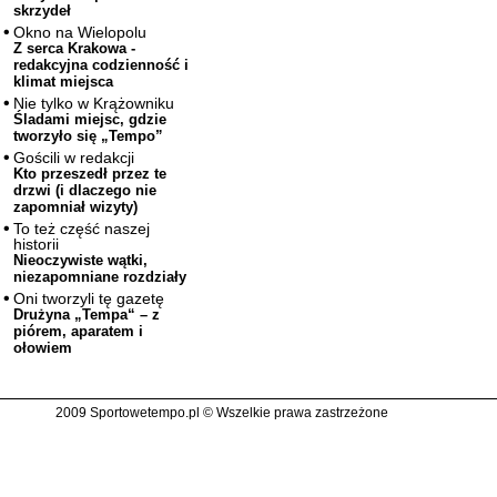
skrzydeł
Okno na Wielopolu
Z serca Krakowa -
redakcyjna codzienność i
klimat miejsca
Nie tylko w Krążowniku
Śladami miejsc, gdzie
tworzyło się „Tempo”
Gościli w redakcji
Kto przeszedł przez te
drzwi (i dlaczego nie
zapomniał wizyty)
To też część naszej
historii
Nieoczywiste wątki,
niezapomniane rozdziały
Oni tworzyli tę gazetę
Drużyna „Tempa“ – z
piórem, aparatem i
ołowiem
2009 Sportowetempo.pl © Wszelkie prawa zastrzeżone