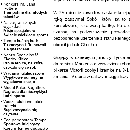
Konkurs im. Jana
Rottera
W 79. minucie zawodów nastąpił kolejn
Trampolina dla młodych
talentów
ręką zatrzymał Sokół, który za to 
Na zagranicznych
konsekwencji czerwoną kartkę. Po opu
wyjazdach
Misje specjalne w
szansą na podwyższenie prowadzeni
świecie wielkiego sportu
bezpośrednie uderzenie z rzutu karneg
Tempo kuźnią kadr
obronił jednak Chuchro.
Tu zaczynali. Tu stawali
się gwiazdami
Nasza Specjalność:
Grający w dziewięciu juniorzy Tyńca a
Skarby Kibica
Biblia kibica, na którą
do remisu. Marzenia o wywiezieniu choć
czekało się co rok
piłkarze Victorii zdobyli bramkę na 3-
Wydania jubileuszowe
zmianie i Victoria w dalszym ciągu licz
Wyjątkowe numery na
wyjątkowe okazje
Medal Kalos Kagathos
Nagroda dla niezwykłych
ludzi sportu
Wasze ulubione, stałe
rubryki
Stąd zaczynało się
czytanie
Pod patronatem Tempa
Sportowe inicjatywy,
którym Tempo dodawało