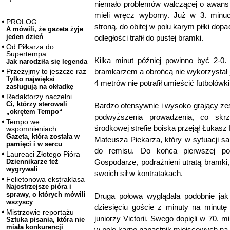
niemało problemów walczącej o awans 
mieli wręcz wyborny. Już w 3. minuci
PROLOG
stroną, do obitej w polu karym piłki dopadł
A mówili, że gazeta żyje
jeden dzień
odległości trafił do pustej bramki.
Od Piłkarza do
Supertempa
Kilka minut później powinno być 2-0.
Jak narodziła się legenda
bramkarzem a obrońcą nie wykorzystał 
Przeżyjmy to jeszcze raz
Tylko najwięksi
4 metrów nie potrafił umieścić futbolówki
zasługują na okładkę
Redaktorzy naczelni
Ci, którzy sterowali
Bardzo ofensywnie i wysoko grający zesp
„okrętem Tempo“
podwyższenia prowadzenia, co skrzę
Tempo we
środkowej strefie boiska przejął Łukas
wspomnieniach
Gazeta, która została w
Mateusza Piekarza, który w sytuacji 
pamięci i w sercu
do remisu. Do końca pierwszej poł
Laureaci Złotego Pióra
Gospodarze, podrażnieni utratą bramki,
Dziennikarze też
wygrywali
swoich sił w kontratakach.
Felietonowa ekstraklasa
Najostrzejsze pióra i
sprawy, o których mówili
Druga połowa wyglądała podobnie jak
wszyscy
dziesięciu goście z minuty na minutę t
Mistrzowie reportażu
juniorzy Victorii. Swego dopięli w 70.
Sztuka pisania, która nie
miała konkurencji
w pole karne napastnik miejscowych na