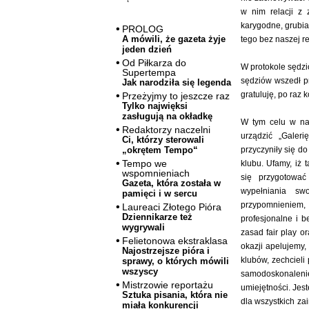
w nim relacji z
karygodne, grubiań
PROLOG
A mówili, że gazeta żyje
tego bez naszej re
jeden dzień
Od Piłkarza do
W protokole sędzi
Supertempa
sędziów wszedł pr
Jak narodziła się legenda
gratuluję, po raz k
Przeżyjmy to jeszcze raz
Tylko najwięksi
zasługują na okładkę
W tym celu w naj
Redaktorzy naczelni
urządzić „Galer
Ci, którzy sterowali
przyczyniły się d
„okrętem Tempo“
Tempo we
klubu. Ufamy, iż
wspomnieniach
się przygotować
Gazeta, która została w
wypełniania sw
pamięci i w sercu
przypomnieniem,
Laureaci Złotego Pióra
Dziennikarze też
profesjonalne i 
wygrywali
zasad fair play o
Felietonowa ekstraklasa
okazji apelujemy,
Najostrzejsze pióra i
klubów, zechcieli
sprawy, o których mówili
wszyscy
samodoskonaleni
Mistrzowie reportażu
umiejętności. Jes
Sztuka pisania, która nie
dla wszystkich za
miała konkurencji