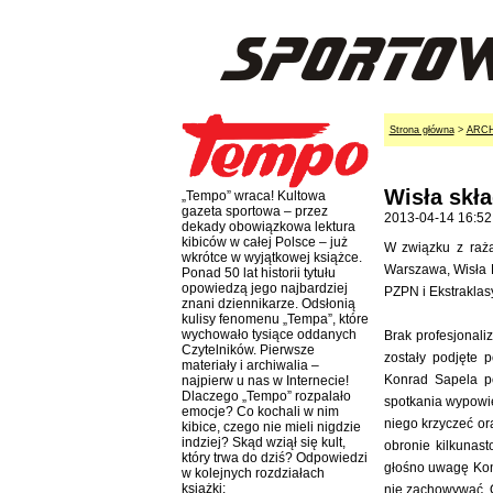
Strona główna
>
ARC
Wisła skł
„Tempo” wraca! Kultowa
gazeta sportowa – przez
2013-04-14 16:52
dekady obowiązkowa lektura
kibiców w całej Polsce – już
W związku z raż
wkrótce w wyjątkowej książce.
Warszawa, Wisła K
Ponad 50 lat historii tytułu
opowiedzą jego najbardziej
PZPN i Ekstraklas
znani dziennikarze. Odsłonią
kulisy fenomenu „Tempa”, które
wychowało tysiące oddanych
Brak profesjonali
Czytelników. Pierwsze
zostały podjęte 
materiały i archiwalia –
Konrad Sapela po
najpierw u nas w Internecie!
Dlaczego „Tempo” rozpalało
spotkania wypowied
emocje? Co kochali w nim
niego krzyczeć or
kibice, czego nie mieli nigdzie
indziej? Skąd wziął się kult,
obronie kilkunast
który trwa do dziś? Odpowiedzi
głośno uwagę Kon
w kolejnych rozdziałach
książki:
nie zachowywać. O