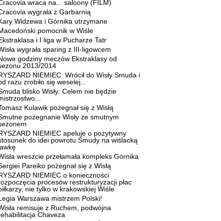
Cracovia wraca na... saloony (FILM)
Cracovia wygrała z Garbarnią
Kary Widzewa i Górnika utrzymane
Macedoński pomocnik w Wiśle
Ekstraklasa i I liga w Pucharze Tatr
Wisła wygrała sparing z III-ligowcem
Nowe godziny meczów Ekstraklasy od
sezonu 2013/2014
RYSZARD NIEMIEC: Wrócił do Wisły Smuda i
od razu zrobiło się weselej...
Smuda blisko Wisły: Celem nie będzie
mistrzostwo...
Tomasz Kulawik pożegnał się z Wisłą
Smutne pożegnanie Wisły ze smutnym
sezonem
RYSZARD NIEMIEC apeluje o pozytywny
stosunek do idei powrotu Smudy na wiślacką
ławkę
Wisła wreszcie przełamała kompleks Górnika
Sergiei Pareiko pożegnał się z Wisłą
RYSZARD NIEMIEC o konieczności
rozpoczęcia procesów restrukturyzacji płac
piłkarzy, nie tylko w krakowskiej Wiśle
Legia Warszawa mistrzem Polski!
Wisła remisuje z Ruchem, podwójna
rehabilitacja Chaveza