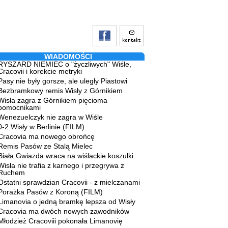
WIADOMOŚCI
RYSZARD NIEMIEC o "życzliwych" Wiśle,
Cracovii i korekcie metryki
Pasy nie były gorsze, ale uległy Piastowi
Bezbramkowy remis Wisły z Górnikiem
Wisła zagra z Górnikiem pięcioma
pomocnikami
Wenezuelczyk nie zagra w Wiśle
0-2 Wisły w Berlinie (FILM)
Cracovia ma nowego obrońcę
Remis Pasów ze Stalą Mielec
Biała Gwiazda wraca na wiślackie koszulki
Wisła nie trafia z karnego i przegrywa z
Ruchem
Ostatni sprawdzian Cracovii - z mielczanami
Porażka Pasów z Koroną (FILM)
Limanovia o jedną bramkę lepsza od Wisły
Cracovia ma dwóch nowych zawodników
Młodzież Cracoviii pokonała Limanovię