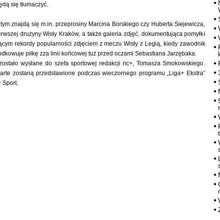
dą się tłumaczyć.
ym znajdą się m.in. przeprosiny Marcina Borskiego czy Huberta Siejewicza,
rwszej drużyny Wisły Kraków, a także galeria zdjęć, dokumentująca pomyłki
jącym rekordy popularności zdjęciem z meczu Wisły z Legią, kiedy zawodnik
kowuje piłkę zza linii końcowej tuż przed oczami Sebastiana Jarzębaka.
ostało wysłane do szefa sportowej redakcji nc+, Tomasza Smokowskiego.
rte zostaną przedstawione podczas wieczornego programu „Liga+ Ekstra”
 Sport.