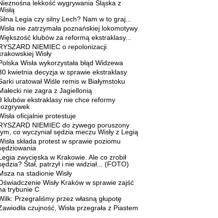
Nieznośna lekkość wygrywania Śląska z
Wisłą
Silna Legia czy silny Lech? Nam w to graj...
Wisła nie zatrzymała poznańskiej lokomotywy
Większość klubów za reformą ekstraklasy...
RYSZARD NIEMIEC o repolonizacji
krakowskiej Wisły
Polska Wisła wykorzystała błąd Widzewa
30 kwietnia decyzja w sprawie ekstraklasy
Sarki uratował Wiśle remis w Białymstoku
Małecki nie zagra z Jagiellonią
9 klubów ekstraklasy nie chce reformy
rozgrywek
Wisła oficjalnie protestuje
RYSZARD NIEMIEC do żywego poruszony
tym, co wyczyniał sędzia meczu Wisły z Legią
Wisła składa protest w sprawie poziomu
sędziowania
Legia zwycięska w Krakowie. Ale co zrobił
sędzia? Stał, patrzył i nie widział... (FOTO)
Msza na stadionie Wisły
Oświadczenie Wisły Kraków w sprawie zajść
na trybunie C
Wilk: Przegraliśmy przez własną głupotę
Zawiodła czujność, Wisła przegrała z Piastem