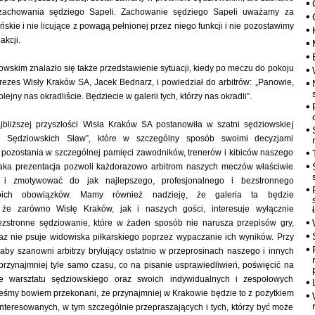
 zachowania sędziego Sapeli. Zachowanie sędziego Sapeli uważamy za
skie i nie licujące z powagą pełnionej przez niego funkcji i nie pozostawimy
akcji.
owskim znalazło się także przedstawienie sytuacji, kiedy po meczu do pokoju
ezes Wisły Kraków SA, Jacek Bednarz, i powiedział do arbitrów: „Panowie,
olejny nas okradliście. Będziecie w galerii tych, którzy nas okradli”.
bliższej przyszłości Wisła Kraków SA postanowiła w szatni sędziowskiej
ię Sędziowskich Sław”, które w szczególny sposób swoimi decyzjami
o pozostania w szczególnej pamięci zawodników, trenerów i kibiców naszego
 taka prezentacja pozwoli każdorazowo arbitrom naszych meczów właściwie
 i zmotywować do jak najlepszego, profesjonalnego i bezstronnego
oich obowiązków. Mamy również nadzieję, że galeria ta będzie
 że zarówno Wisłę Kraków, jak i naszych gości, interesuje wyłącznie
bezstronne sędziowanie, które w żaden sposób nie narusza przepisów gry,
raz nie psuje widowiska piłkarskiego poprzez wypaczanie ich wyników. Przy
 aby szanowni arbitrzy brylujący ostatnio w przeprosinach naszego i innych
 przynajmniej tyle samo czasu, co na pisanie usprawiedliwień, poświęcić na
e warsztatu sędziowskiego oraz swoich indywidualnych i zespołowych
teśmy bowiem przekonani, że przynajmniej w Krakowie będzie to z pożytkiem
interesowanych, w tym szczególnie przepraszających i tych, którzy być może