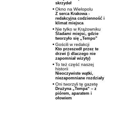
skrzydeł
Okno na Wielopolu
Z serca Krakowa -
redakcyjna codzienność i
klimat miejsca
Nie tylko w Krążowniku
Śladami miejsc, gdzie
tworzyło się „Tempo”
Gościli w redakcji
Kto przeszedł przez te
drzwi (i dlaczego nie
zapomniał wizyty)
To też część naszej
historii
Nieoczywiste wątki,
niezapomniane rozdziały
Oni tworzyli tę gazetę
Drużyna „Tempa“ – z
piórem, aparatem i
ołowiem