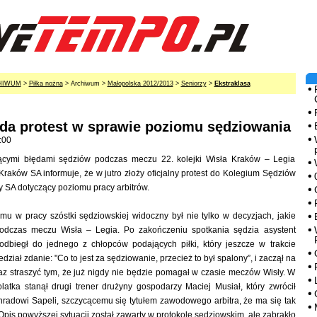
HIWUM
>
Piłka nożna
> Archiwum >
Małopolska 2012/2013
>
Seniorzy
>
Ekstraklasa
ada protest w sprawie poziomu sędziowania
:00
ącymi błędami sędziów podczas meczu 22. kolejki Wisła Kraków – Legia
raków SA informuje, że w jutro złoży oficjalny protest do Kolegium Sędziów
y SA dotyczący poziomu pracy arbitrów.
zmu w pracy szóstki sędziowskiej widoczny był nie tylko w decyzjach, jakie
podczas meczu Wisła – Legia. Po zakończeniu spotkania sędzia asystent
dbiegł do jednego z chłopców podających piłki, który jeszcze w trakcie
ział zdanie: "Co to jest za sędziowanie, przecież to był spalony”, i zaczął na
az straszyć tym, że już nigdy nie będzie pomagał w czasie meczów Wisły. W
olatka stanął drugi trener drużyny gospodarzy Maciej Musiał, który zwrócił
radowi Sapeli, szczycącemu się tytułem zawodowego arbitra, że ma się tak
pis powyższej sytuacji został zawarty w protokole sędziowskim, ale zabrakło