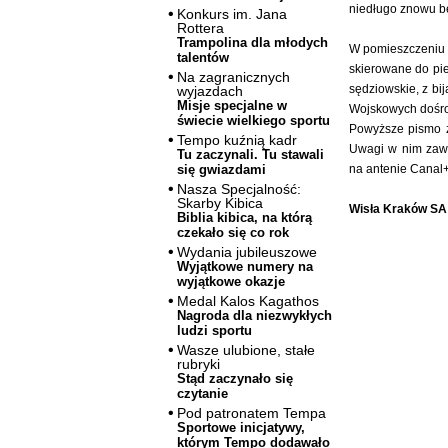
niedługo znowu bę
Konkurs im. Jana
Rottera
Trampolina dla młodych
W pomieszczeniu t
talentów
skierowane do pie
Na zagranicznych
sędziowskie, z bi
wyjazdach
Misje specjalne w
Wojskowych dośrod
świecie wielkiego sportu
Powyższe pismo z
Tempo kuźnią kadr
Uwagi w nim zawa
Tu zaczynali. Tu stawali
na antenie Canal+
się gwiazdami
Nasza Specjalność:
Skarby Kibica
Wisła Kraków SA
Biblia kibica, na którą
czekało się co rok
Wydania jubileuszowe
Wyjątkowe numery na
wyjątkowe okazje
Medal Kalos Kagathos
Nagroda dla niezwykłych
ludzi sportu
Wasze ulubione, stałe
rubryki
Stąd zaczynało się
czytanie
Pod patronatem Tempa
Sportowe inicjatywy,
którym Tempo dodawało