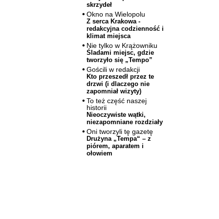
skrzydeł
Okno na Wielopolu
Z serca Krakowa -
redakcyjna codzienność i
klimat miejsca
Nie tylko w Krążowniku
Śladami miejsc, gdzie
tworzyło się „Tempo”
Gościli w redakcji
Kto przeszedł przez te
drzwi (i dlaczego nie
zapomniał wizyty)
To też część naszej
historii
Nieoczywiste wątki,
niezapomniane rozdziały
Oni tworzyli tę gazetę
Drużyna „Tempa“ – z
piórem, aparatem i
ołowiem