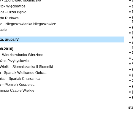
 - Sportowiec Modlniczka
Potok Więckowice
ca - Orzeł Bębło
lęta Rudawa
e - Niegoszowianka Niegoszowice
Skała
a, grupa IV
.08.2010)
 - Wierzbowianka Wierzbno
rażak Przybysławice
Wielki - Słomniczanka II Słomniki
 - Spartak Wielkanoc-Gołcza
ice - Spartak Charsznica
 - Płomień Kościelec
impia Czaple Wielkie
st