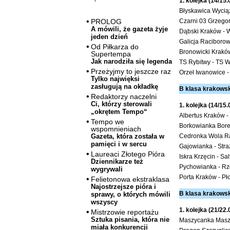
1. kolejka (14/15
Błyskawica Wyciąż
Czarni 03 Grzego
PROLOG
A mówili, że gazeta żyje
Dąbski Kraków -
jeden dzień
Galicja Raciborow
Od Piłkarza do
Bronowicki Kraków
Supertempa
Jak narodziła się legenda
TS Rybitwy - TS 
Przeżyjmy to jeszcze raz
Orzeł Iwanowice -
Tylko najwięksi
zasługują na okładkę
B klasa krakowska
Redaktorzy naczelni
Ci, którzy sterowali
1. kolejka (14/15
„okrętem Tempo“
Albertus Kraków -
Tempo we
Borkowianka Borek
wspomnieniach
Cedronka Wola Ra
Gazeta, która została w
pamięci i w sercu
Gajowianka - Str
Laureaci Złotego Pióra
Iskra Krzęcin - S
Dziennikarze też
Pychowianka - R
wygrywali
Porta Kraków - Pł
Felietonowa ekstraklasa
Najostrzejsze pióra i
B klasa krakowska
sprawy, o których mówili
wszyscy
1. kolejka (21/22
Mistrzowie reportażu
Sztuka pisania, która nie
Maszycanka Maszy
miała konkurencji