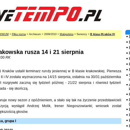
HIWUM
>
Piłka nożna
> Archiwum > 2009/2010 >
Małopolska
> Seniorzy >
B klasa (Kraków II)
akowska rusza 14 i 21 sierpnia
:00
RK
Kraków ustalił terminarz rundy jesiennej w B klasie krakowskiej. Pierwsza
, II i IV została wyznaczona na 14/15 sierpnia, ostatnia na 30/31 października
I rozgrywki zaczną się tydzień później - 21/22 sierpnia i również tydzień
pada - się skończą.
uruje nowy sezon z opóźnieniem, a stało się tak na życzenie przedstawicieli
zycją wystąpił Andrzej Molik, trener Niegoszowianki; wniosek został
ększością głosów.
a, grupa I