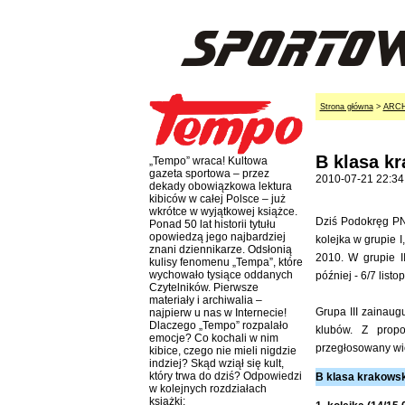
Strona główna
>
ARC
B klasa kr
„Tempo” wraca! Kultowa
gazeta sportowa – przez
2010-07-21 22:34
dekady obowiązkowa lektura
kibiców w całej Polsce – już
wkrótce w wyjątkowej książce.
Dziś Podokręg PN 
Ponad 50 lat historii tytułu
opowiedzą jego najbardziej
kolejka w grupie I
znani dziennikarze. Odsłonią
2010. W grupie II
kulisy fenomenu „Tempa”, które
wychowało tysiące oddanych
później - 6/7 listo
Czytelników. Pierwsze
materiały i archiwalia –
Grupa III zainaug
najpierw u nas w Internecie!
Dlaczego „Tempo” rozpalało
klubów. Z propo
emocje? Co kochali w nim
przegłosowany wi
kibice, czego nie mieli nigdzie
indziej? Skąd wziął się kult,
który trwa do dziś? Odpowiedzi
B klasa krakowsk
w kolejnych rozdziałach
książki: