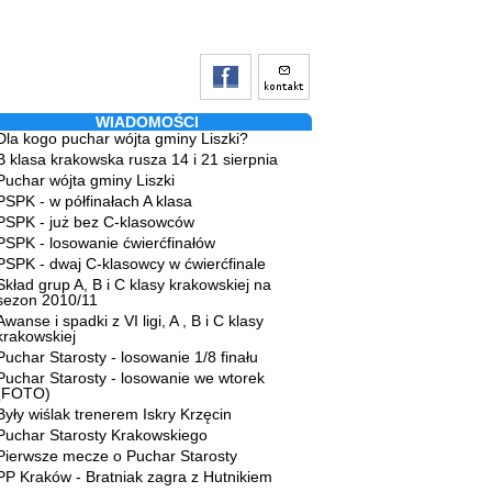
WIADOMOŚCI
Dla kogo puchar wójta gminy Liszki?
B klasa krakowska rusza 14 i 21 sierpnia
Puchar wójta gminy Liszki
PSPK - w półfinałach A klasa
PSPK - już bez C-klasowców
PSPK - losowanie ćwierćfinałów
PSPK - dwaj C-klasowcy w ćwierćfinale
Skład grup A, B i C klasy krakowskiej na
sezon 2010/11
Awanse i spadki z VI ligi, A , B i C klasy
krakowskiej
Puchar Starosty - losowanie 1/8 finału
Puchar Starosty - losowanie we wtorek
(FOTO)
Były wiślak trenerem Iskry Krzęcin
Puchar Starosty Krakowskiego
Pierwsze mecze o Puchar Starosty
PP Kraków - Bratniak zagra z Hutnikiem