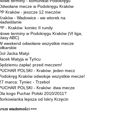
Nowe terminy - komunikat Podokręgu
Odwołane mecze w Podokręgu Kraków
PP Kraków - jeszcze 12 meczów
Kraków - Wadowice - we wtorek na
Nadwiślanie
PP - Kraków: koniec II rundy
Nowe terminy w Podokręgu Kraków (VI liga,
klasy ABC)
W weekend odwołane wszystkie mecze
piłkarskie
Gol Jacka Matyi
Jacek Matyja w Tyńcu
Sędziemu zapłać przed meczem!
PUCHAR POLSKI - Kraków: jeden mecz
Podokręg Kraków odwołuje wszystkie mecze!
27 marca: Tyniec - Trzebol
PUCHAR POLSKI - Kraków: dwa mecze
Dla kogo Puchar Polski 2010/2011?
Borkowianka lepsza od Iskry Krzęcin
arsze wiadomości >>>