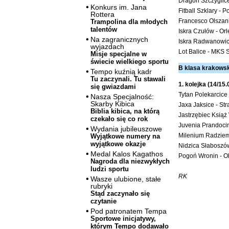
Dragon Szczyglice
Konkurs im. Jana
Fitball Szklary - 
Rottera
Francesco Olszani
Trampolina dla młodych
talentów
Iskra Czułów - Or
Na zagranicznych
Iskra Radwanowic
wyjazdach
Lot Balice - MKS 
Misje specjalne w
świecie wielkiego sportu
B klasa krakowsk
Tempo kuźnią kadr
Tu zaczynali. Tu stawali
1. kolejka (14/15
się gwiazdami
Tytan Polekarcice
Nasza Specjalność:
Skarby Kibica
Jaxa Jaksice - St
Biblia kibica, na którą
Jastrzębiec Książ 
czekało się co rok
Juvenia Prandocin
Wydania jubileuszowe
Milenium Radziem
Wyjątkowe numery na
wyjątkowe okazje
Nidzica Słaboszów
Medal Kalos Kagathos
Pogoń Wronin - Ol
Nagroda dla niezwykłych
ludzi sportu
RK
Wasze ulubione, stałe
rubryki
Stąd zaczynało się
czytanie
Pod patronatem Tempa
Sportowe inicjatywy,
którym Tempo dodawało