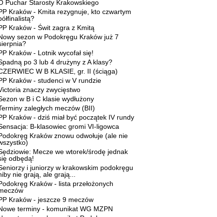
O Puchar Starosty Krakowskiego
PP Kraków - Kmita rezygnuje, kto czwartym
półfinalistą?
PP Kraków - Świt zagra z Kmitą
Nowy sezon w Podokręgu Kraków już 7
sierpnia?
PP Kraków - Lotnik wycofał się!
Spadną po 3 lub 4 drużyny z A klasy?
CZERWIEC W B KLASIE, gr. II (ściąga)
PP Kraków - studenci w V rundzie
Victoria znaczy zwycięstwo
Sezon w B i C klasie wydłużony
Terminy zaległych meczów (BII)
PP Kraków - dziś miał być początek IV rundy
Sensacja: B-klasowiec gromi VI-ligowca
Podokręg Kraków znowu odwołuje (ale nie
wszystko)
Sędziowie: Mecze we wtorek/środę jednak
się odbędą!
Seniorzy i juniorzy w krakowskim podokręgu
niby nie grają, ale grają...
Podokręg Kraków - lista przełożonych
meczów
PP Kraków - jeszcze 9 meczów
Nowe terminy - komunikat WG MZPN