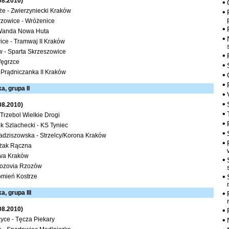
.08.2010)
e - Zwierzyniecki Kraków
rzowice - Wróżenice
 Wanda Nowa Huta
ice - Tramwaj II Kraków
 - Sparta Skrzeszowice
Węgrzce
 Prądniczanka II Kraków
, grupa II
.08.2010)
 Trzebol Wielkie Drogi
 Szlachecki - KS Tyniec
dziszowska - Strzelcy/Korona Kraków
ażak Rączna
alva Kraków
zozovia Rzozów
omień Kostrze
, grupa III
.08.2010)
ce - Tęcza Piekary