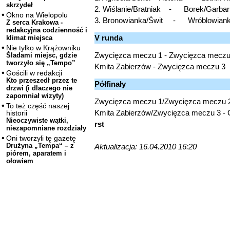
skrzydeł
2. Wiślanie/Bratniak - Borek/Garbarn
Okno na Wielopolu
3. Bronowianka/Świt - Wróblowianka
Z serca Krakowa -
redakcyjna codzienność i
V runda
klimat miejsca
Nie tylko w Krążowniku
Zwycięzca meczu 1 - Zwycięzca meczu
Śladami miejsc, gdzie
tworzyło się „Tempo”
Kmita Zabierzów - Zwycięzca meczu 3
Gościli w redakcji
Kto przeszedł przez te
Półfinały
drzwi (i dlaczego nie
zapomniał wizyty)
Zwycięzca meczu 1/Zwycięzca meczu 2
To też część naszej
Kmita Zabierzów/Zwycięzca meczu 3 - 
historii
Nieoczywiste wątki,
rst
niezapomniane rozdziały
Oni tworzyli tę gazetę
Drużyna „Tempa“ – z
Aktualizacja: 16.04.2010 16:20
piórem, aparatem i
ołowiem