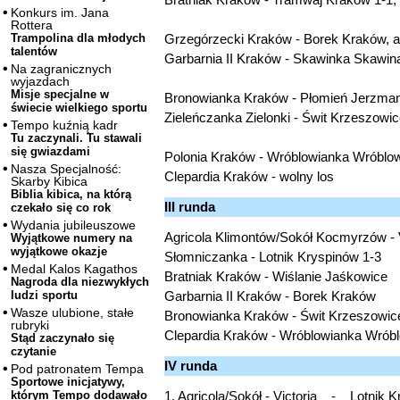
Konkurs im. Jana
Rottera
Grzegórzecki Kraków - Borek Kraków, 
Trampolina dla młodych
talentów
Garbarnia II Kraków - Skawinka Skawin
Na zagranicznych
wyjazdach
Misje specjalne w
Bronowianka Kraków - Płomień Jerzman
świecie wielkiego sportu
Zieleńczanka Zielonki - Świt Krzeszowic
Tempo kuźnią kadr
Tu zaczynali. Tu stawali
się gwiazdami
Polonia Kraków - Wróblowianka Wróblow
Nasza Specjalność:
Clepardia Kraków - wolny los
Skarby Kibica
Biblia kibica, na którą
III runda
czekało się co rok
Wydania jubileuszowe
Agricola Klimontów/Sokół Kocmyrzów - 
Wyjątkowe numery na
wyjątkowe okazje
Słomniczanka - Lotnik Kryspinów 1-3
Medal Kalos Kagathos
Bratniak Kraków - Wiślanie Jaśkowice
Nagroda dla niezwykłych
Garbarnia II Kraków - Borek Kraków
ludzi sportu
Wasze ulubione, stałe
Bronowianka Kraków - Świt Krzeszowic
rubryki
Clepardia Kraków - Wróblowianka Wrób
Stąd zaczynało się
czytanie
IV runda
Pod patronatem Tempa
Sportowe inicjatywy,
1. Agricola/Sokół - Victoria - Lotnik 
którym Tempo dodawało