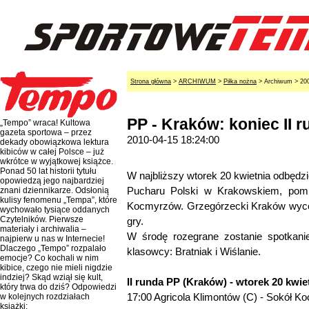
Strona główna
>
ARCHIWUM
>
Piłka nożna
> Archiwum > 20
PP - Kraków: koniec II 
„Tempo” wraca! Kultowa
gazeta sportowa – przez
2010-04-15 18:24:00
dekady obowiązkowa lektura
kibiców w całej Polsce – już
wkrótce w wyjątkowej książce.
Ponad 50 lat historii tytułu
W najbliższy wtorek 20 kwietnia odbędzie
opowiedzą jego najbardziej
Pucharu Polski w Krakowskiem, pomi
znani dziennikarze. Odsłonią
kulisy fenomenu „Tempa”, które
Kocmyrzów. Grzegórzecki Kraków wyco
wychowało tysiące oddanych
Czytelników. Pierwsze
gry.
materiały i archiwalia –
W środę rozegrane zostanie spotkanie
najpierw u nas w Internecie!
Dlaczego „Tempo” rozpalało
klasowcy: Bratniak i Wiślanie.
emocje? Co kochali w nim
kibice, czego nie mieli nigdzie
indziej? Skąd wziął się kult,
II runda PP (Kraków) - wtorek 20 kwie
który trwa do dziś? Odpowiedzi
17:00 Agricola Klimontów (C) - Sokół K
w kolejnych rozdziałach
książki: