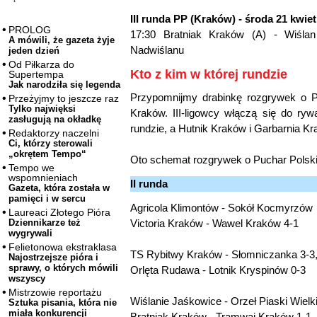
III runda PP (Kraków) - środa 21 kwie
PROLOG
17:30 Bratniak Kraków (A) - Wiśla
A mówili, że gazeta żyje
Nadwiślanu
jeden dzień
Od Piłkarza do
Kto z kim w której rundzie
Supertempa
Jak narodziła się legenda
Przypomnijmy drabinkę rozgrywek o P
Przeżyjmy to jeszcze raz
Tylko najwięksi
Kraków. III-ligowcy włączą się do ryw
zasługują na okładkę
rundzie, a Hutnik Kraków i Garbarnia Kr
Redaktorzy naczelni
Ci, którzy sterowali
„okrętem Tempo“
Oto schemat rozgrywek o Puchar Polsk
Tempo we
wspomnieniach
II runda
Gazeta, która została w
pamięci i w sercu
Agricola Klimontów - Sokół Kocmyrzów
Laureaci Złotego Pióra
Victoria Kraków - Wawel Kraków 4-1
Dziennikarze też
wygrywali
Felietonowa ekstraklasa
TS Rybitwy Kraków - Słomniczanka 3-3,
Najostrzejsze pióra i
sprawy, o których mówili
Orlęta Rudawa - Lotnik Kryspinów 0-3
wszyscy
Mistrzowie reportażu
Wiślanie Jaśkowice - Orzeł Piaski Wielk
Sztuka pisania, która nie
miała konkurencji
Bratniak Kraków - Tramwaj Kraków 1-1, 