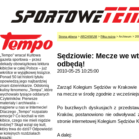
Strona główna
>
ARCHIWUM
>
Piłka nożna
> Archiwum > 20
Sędziowie: Mecze we wt
„Tempo” wraca! Kultowa
gazeta sportowa – przez
odbędą!
dekady obowiązkowa lektura
kibiców w całej Polsce – już
2010-05-25 10:25:00
wkrótce w wyjątkowej książce.
Ponad 50 lat historii tytułu
opowiedzą jego najbardziej
znani dziennikarze. Odsłonią
Zarząd Kolegium Sędziów w Krakowie p
kulisy fenomenu „Tempa”, które
na mecze w środę zgodnie z wcześniej
wychowało tysiące oddanych
Czytelników. Pierwsze
materiały i archiwalia –
Po burzliwych dyskusjach z przedstaw
najpierw u nas w Internecie!
Dlaczego „Tempo” rozpalało
Kraków, postanowiono nie odwoływać 
emocje? Co kochali w nim
kibice, czego nie mieli nigdzie
stronie internetowej Kolegium Sędziów 
indziej? Skąd wziął się kult,
który trwa do dziś? Odpowiedzi
w kolejnych rozdziałach
A dalej:
książki: