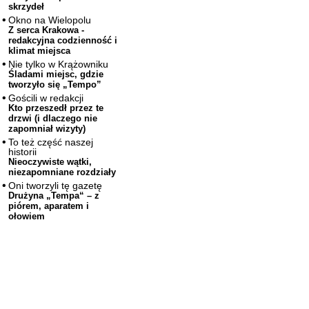
skrzydeł
Okno na Wielopolu
Z serca Krakowa -
redakcyjna codzienność i
klimat miejsca
Nie tylko w Krążowniku
Śladami miejsc, gdzie
tworzyło się „Tempo”
Gościli w redakcji
Kto przeszedł przez te
drzwi (i dlaczego nie
zapomniał wizyty)
To też część naszej
historii
Nieoczywiste wątki,
niezapomniane rozdziały
Oni tworzyli tę gazetę
Drużyna „Tempa“ – z
piórem, aparatem i
ołowiem