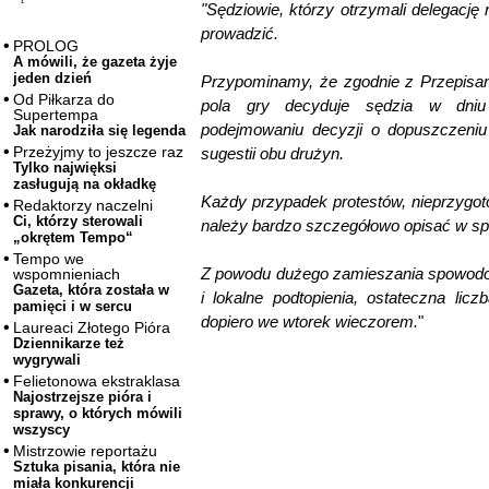
"Sędziowie, którzy otrzymali delegacj
prowadzić.
PROLOG
A mówili, że gazeta żyje
jeden dzień
Przypominamy, że zgodnie z Przepisam
Od Piłkarza do
pola gry decyduje sędzia w dni
Supertempa
podejmowaniu decyzji o dopuszczeniu
Jak narodziła się legenda
Przeżyjmy to jeszcze raz
sugestii obu drużyn.
Tylko najwięksi
zasługują na okładkę
Każdy przypadek protestów, nieprzygot
Redaktorzy naczelni
Ci, którzy sterowali
należy bardzo szczegółowo opisać w s
„okrętem Tempo“
Tempo we
Z powodu dużego zamieszania spowodo
wspomnieniach
Gazeta, która została w
i lokalne podtopienia, ostateczna li
pamięci i w sercu
dopiero we wtorek wieczorem.
"
Laureaci Złotego Pióra
Dziennikarze też
wygrywali
Felietonowa ekstraklasa
Najostrzejsze pióra i
sprawy, o których mówili
wszyscy
Mistrzowie reportażu
Sztuka pisania, która nie
miała konkurencji