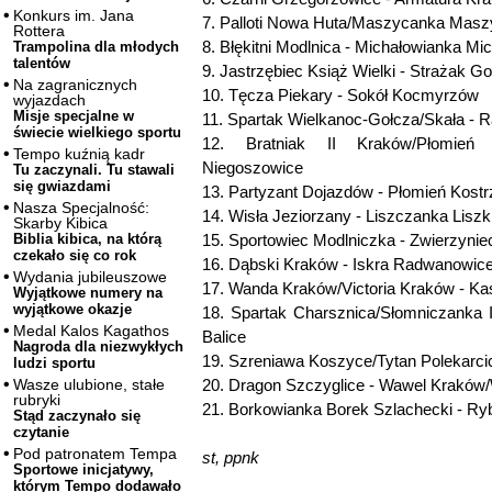
Konkurs im. Jana
7. Palloti Nowa Huta/Maszycanka Masz
Rottera
8. Błękitni Modlnica - Michałowianka Mi
Trampolina dla młodych
talentów
9. Jastrzębiec Książ Wielki - Strażak G
Na zagranicznych
10. Tęcza Piekary - Sokół Kocmyrzów
wyjazdach
Misje specjalne w
11. Spartak Wielkanoc-Gołcza/Skała -
świecie wielkiego sportu
12. Bratniak II Kraków/Płomień
Tempo kuźnią kadr
Niegoszowice
Tu zaczynali. Tu stawali
się gwiazdami
13. Partyzant Dojazdów - Płomień Kostr
Nasza Specjalność:
14. Wisła Jeziorzany - Liszczanka Liszk
Skarby Kibica
15. Sportowiec Modlniczka - Zwierzynie
Biblia kibica, na którą
czekało się co rok
16. Dąbski Kraków - Iskra Radwanowic
Wydania jubileuszowe
17. Wanda Kraków/Victoria Kraków - K
Wyjątkowe numery na
wyjątkowe okazje
18. Spartak Charsznica/Słomniczanka I
Medal Kalos Kagathos
Balice
Nagroda dla niezwykłych
19. Szreniawa Koszyce/Tytan Polekarci
ludzi sportu
20. Dragon Szczyglice - Wawel Kraków/
Wasze ulubione, stałe
rubryki
21. Borkowianka Borek Szlachecki - Ry
Stąd zaczynało się
czytanie
Pod patronatem Tempa
st, ppnk
Sportowe inicjatywy,
którym Tempo dodawało