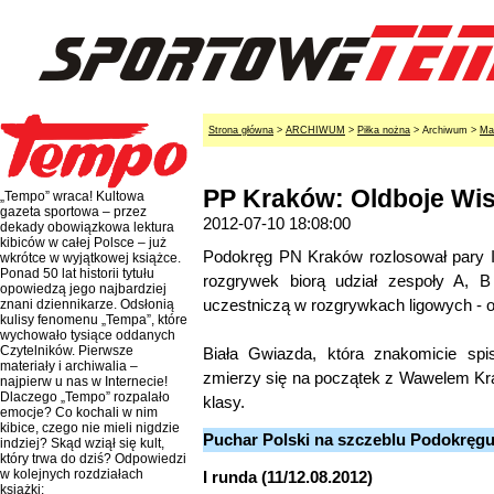
Strona główna
>
ARCHIWUM
>
Piłka nożna
> Archiwum >
Ma
PP Kraków: Oldboje Wis
„Tempo” wraca! Kultowa
gazeta sportowa – przez
2012-07-10 18:08:00
dekady obowiązkowa lektura
kibiców w całej Polsce – już
Podokręg PN Kraków rozlosował pary I i
wkrótce w wyjątkowej książce.
Ponad 50 lat historii tytułu
rozgrywek biorą udział zespoły A, B
opowiedzą jego najbardziej
uczestniczą w rozgrywkach ligowych - ol
znani dziennikarze. Odsłonią
kulisy fenomenu „Tempa”, które
wychowało tysiące oddanych
Czytelników. Pierwsze
Biała Gwiazda, która znakomicie spi
materiały i archiwalia –
zmierzy się na początek z Wawelem Kra
najpierw u nas w Internecie!
Dlaczego „Tempo” rozpalało
klasy.
emocje? Co kochali w nim
kibice, czego nie mieli nigdzie
Puchar Polski na szczeblu Podokręg
indziej? Skąd wziął się kult,
który trwa do dziś? Odpowiedzi
w kolejnych rozdziałach
I runda (11/12.08.2012)
książki: