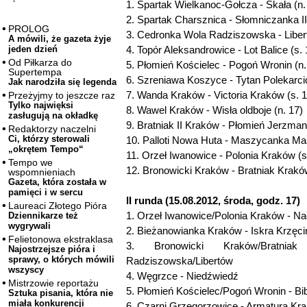
1. Spartak Wielkanoc-Gołcza - Skała (n.
2. Spartak Charsznica - Słomniczanka II
PROLOG
3. Cedronka Wola Radziszowska - Libert
A mówili, że gazeta żyje
4. Topór Aleksandrowice - Lot Balice (s. 
jeden dzień
Od Piłkarza do
5. Płomień Kościelec - Pogoń Wronin (n.
Supertempa
6. Szreniawa Koszyce - Tytan Polekarcic
Jak narodziła się legenda
7. Wanda Kraków - Victoria Kraków (s. 1
Przeżyjmy to jeszcze raz
Tylko najwięksi
8. Wawel Kraków - Wisła oldboje (n. 17)
zasługują na okładkę
9. Bratniak II Kraków - Płomień Jerzman
Redaktorzy naczelni
Ci, którzy sterowali
10. Palloti Nowa Huta - Maszycanka Ma
„okrętem Tempo“
11. Orzeł Iwanowice - Polonia Kraków (s
Tempo we
12. Bronowicki Kraków - Bratniak Kraków
wspomnieniach
Gazeta, która została w
pamięci i w sercu
II runda (15.08.2012, środa, godz. 17)
Laureaci Złotego Pióra
1. Orzeł Iwanowice/Polonia Kraków - N
Dziennikarze też
wygrywali
2. Bieżanowianka Kraków - Iskra Krzęci
Felietonowa ekstraklasa
3. Bronowicki Kraków/Bratn
Najostrzejsze pióra i
sprawy, o których mówili
Radziszowska/Libertów
wszyscy
4. Węgrzce - Niedźwiedź
Mistrzowie reportażu
5. Płomień Kościelec/Pogoń Wronin - Bi
Sztuka pisania, która nie
miała konkurencji
6. Czarni Grzegorzowice - Armatura Kr