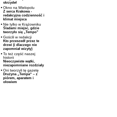
skrzydeł
Okno na Wielopolu
Z serca Krakowa -
redakcyjna codzienność i
klimat miejsca
Nie tylko w Krążowniku
Śladami miejsc, gdzie
tworzyło się „Tempo”
Gościli w redakcji
Kto przeszedł przez te
drzwi (i dlaczego nie
zapomniał wizyty)
To też część naszej
historii
Nieoczywiste wątki,
niezapomniane rozdziały
Oni tworzyli tę gazetę
Drużyna „Tempa“ – z
piórem, aparatem i
ołowiem