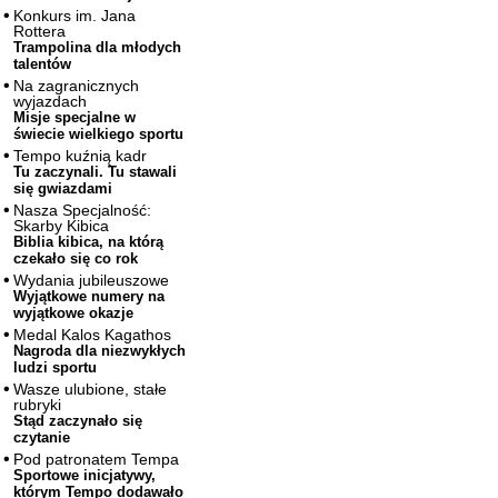
Konkurs im. Jana
Rottera
Trampolina dla młodych
talentów
Na zagranicznych
wyjazdach
Misje specjalne w
świecie wielkiego sportu
Tempo kuźnią kadr
Tu zaczynali. Tu stawali
się gwiazdami
Nasza Specjalność:
Skarby Kibica
Biblia kibica, na którą
czekało się co rok
Wydania jubileuszowe
Wyjątkowe numery na
wyjątkowe okazje
Medal Kalos Kagathos
Nagroda dla niezwykłych
ludzi sportu
Wasze ulubione, stałe
rubryki
Stąd zaczynało się
czytanie
Pod patronatem Tempa
Sportowe inicjatywy,
którym Tempo dodawało