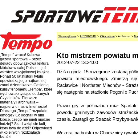
Strona główna
>
ARCHIWUM
>
Piłka nożna
> Archiwum >
Ma
Kto mistrzem powiatu 
„Tempo” wraca! Kultowa
gazeta sportowa – przez
2012-07-22 13:24:00
dekady obowiązkowa lektura
kibiców w całej Polsce – już
Dziś o godz. 15 rozegrane zostaną półfin
wkrótce w wyjątkowej książce.
Ponad 50 lat historii tytułu
powiatu miechowskiego. Zmierzą si
opowiedzą jego najbardziej
Racławice i Northstar Miechów - Straż
znani dziennikarze. Odsłonią
kulisy fenomenu „Tempa”, które
się następnie na stadionie Pogoni o Pu
wychowało tysiące oddanych
Czytelników. Pierwsze
materiały i archiwalia –
Prawo gry w półfinałach miał Spartak
najpierw u nas w Internecie!
Dlaczego „Tempo” rozpalało
powodu gminnych zawodów strażack
emocje? Co kochali w nim
czasie. Zastąpił go Strażak Przybysławi
kibice, czego nie mieli nigdzie
indziej? Skąd wziął się kult,
który trwa do dziś? Odpowiedzi
Wczoraj na boisku w Charsznicy rywaliz
w kolejnych rozdziałach
książki: