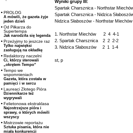
Wyniki grupy III:
Spartak Charsznica - Northstar Miechó
PROLOG
Spartak Charsznica - Nidzica Słaboszó
A mówili, że gazeta żyje
Nidzica Słaboszów - Northstar Miechów
jeden dzień
Od Piłkarza do
Supertempa
1. Northstar Miechów 2 4 4-1
Jak narodziła się legenda
2. Spartak Charsznica 2 2 2-2
Przeżyjmy to jeszcze raz
Tylko najwięksi
3. Nidzica Słaboszów 2 1 1-4
zasługują na okładkę
Redaktorzy naczelni
st, p
Ci, którzy sterowali
„okrętem Tempo“
Tempo we
wspomnieniach
Gazeta, która została w
pamięci i w sercu
Laureaci Złotego Pióra
Dziennikarze też
wygrywali
Felietonowa ekstraklasa
Najostrzejsze pióra i
sprawy, o których mówili
wszyscy
Mistrzowie reportażu
Sztuka pisania, która nie
miała konkurencji