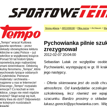
Strona główna
>
ARCHIWUM
>
Piłka nożna
> Archiwum >
Ma
Pychowianka pilnie szuk
„Tempo” wraca! Kultowa
gazeta sportowa – przez
zrezygnował
dekady obowiązkowa lektura
kibiców w całej Polsce – już
2012-02-07 20:04:00
wkrótce w wyjątkowej książce.
Ponad 50 lat historii tytułu
Sebastian Lutak ze względów osobis
opowiedzą jego najbardziej
znani dziennikarze. Odsłonią
Pychowianki, występującej w gr. III kra
kulisy fenomenu „Tempa”, które
jego następcy.
wychowało tysiące oddanych
Czytelników. Pierwsze
materiały i archiwalia –
- Oferta skierowana jest do osób chc
najpierw u nas w Internecie!
Dlaczego „Tempo” rozpalało
atmosferze. Od kandydatów oczekuje
emocje? Co kochali w nim
kibice, czego nie mieli nigdzie
szkoleniową, lecz również we wpaj
indziej? Skąd wziął się kult,
szacunku
.
Bardzo prosimy o składani
który trwa do dziś? Odpowiedzi
w kolejnych rozdziałach
lukasz.gorecki@pychowianka.com. Wię
książki: