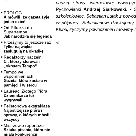
naszej strony internetowej www.py
Pychowianki
Andrzej Siarkowski
. -
PROLOG
szkoleniowiec, Sebastian Lutak z powo
A mówili, że gazeta żyje
jeden dzień
współpracy. Sebastianowi dziękujemy
Od Piłkarza do
Klubu, życzymy powodzenia i mówimy d
Supertempa
Jak narodziła się legenda
Przeżyjmy to jeszcze raz
st
Tylko najwięksi
zasługują na okładkę
Redaktorzy naczelni
Ci, którzy sterowali
„okrętem Tempo“
Tempo we
wspomnieniach
Gazeta, która została w
pamięci i w sercu
Laureaci Złotego Pióra
Dziennikarze też
wygrywali
Felietonowa ekstraklasa
Najostrzejsze pióra i
sprawy, o których mówili
wszyscy
Mistrzowie reportażu
Sztuka pisania, która nie
miała konkurencji