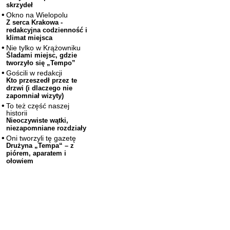
skrzydeł
Okno na Wielopolu
Z serca Krakowa -
redakcyjna codzienność i
klimat miejsca
Nie tylko w Krążowniku
Śladami miejsc, gdzie
tworzyło się „Tempo”
Gościli w redakcji
Kto przeszedł przez te
drzwi (i dlaczego nie
zapomniał wizyty)
To też część naszej
historii
Nieoczywiste wątki,
niezapomniane rozdziały
Oni tworzyli tę gazetę
Drużyna „Tempa“ – z
piórem, aparatem i
ołowiem