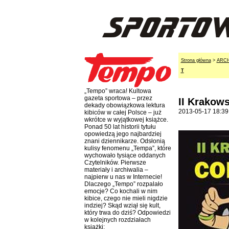
Strona główna
>
ARC
T
„Tempo” wraca! Kultowa
gazeta sportowa – przez
II Krakow
dekady obowiązkowa lektura
2013-05-17 18:39
kibiców w całej Polsce – już
wkrótce w wyjątkowej książce.
Ponad 50 lat historii tytułu
opowiedzą jego najbardziej
znani dziennikarze. Odsłonią
kulisy fenomenu „Tempa”, które
wychowało tysiące oddanych
Czytelników. Pierwsze
materiały i archiwalia –
najpierw u nas w Internecie!
Dlaczego „Tempo” rozpalało
emocje? Co kochali w nim
kibice, czego nie mieli nigdzie
indziej? Skąd wziął się kult,
który trwa do dziś? Odpowiedzi
w kolejnych rozdziałach
książki: