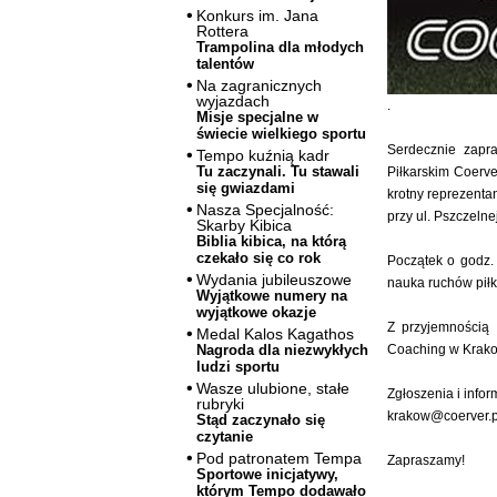
Konkurs im. Jana
Rottera
Trampolina dla młodych
talentów
Na zagranicznych
wyjazdach
.
Misje specjalne w
świecie wielkiego sportu
Serdecznie zapr
Tempo kuźnią kadr
Tu zaczynali. Tu stawali
Piłkarskim Coerv
się gwiazdami
krotny reprezenta
Nasza Specjalność:
przy ul. Pszczelne
Skarby Kibica
Biblia kibica, na którą
czekało się co rok
Początek o godz. 
Wydania jubileuszowe
nauka ruchów piłk
Wyjątkowe numery na
wyjątkowe okazje
Z przyjemnością 
Medal Kalos Kagathos
Coaching w Krako
Nagroda dla niezwykłych
ludzi sportu
Wasze ulubione, stałe
Zgłoszenia i info
rubryki
krakow@coerver.p
Stąd zaczynało się
czytanie
Pod patronatem Tempa
Zapraszamy!
Sportowe inicjatywy,
którym Tempo dodawało