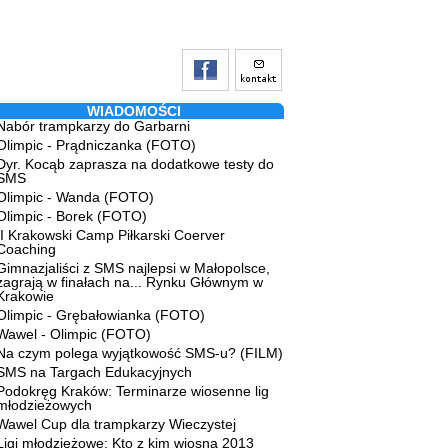
WIADOMOŚCI
Nabór trampkarzy do Garbarni
Olimpic - Prądniczanka (FOTO)
Dyr. Kocąb zaprasza na dodatkowe testy do
SMS
Olimpic - Wanda (FOTO)
Olimpic - Borek (FOTO)
II Krakowski Camp Piłkarski Coerver
Coaching
Gimnazjaliści z SMS najlepsi w Małopolsce,
zagrają w finałach na... Rynku Głównym w
Krakowie
Olimpic - Grębałowianka (FOTO)
Wawel - Olimpic (FOTO)
Na czym polega wyjątkowość SMS-u? (FILM)
SMS na Targach Edukacyjnych
Podokręg Kraków: Terminarze wiosenne lig
młodzieżowych
Wawel Cup dla trampkarzy Wieczystej
Ligi młodzieżowe: Kto z kim wiosną 2013