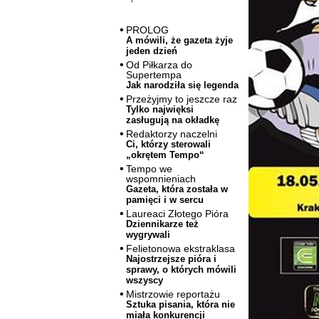
PROLOG
A mówili, że gazeta żyje
jeden dzień
Od Piłkarza do
Supertempa
Jak narodziła się legenda
Przeżyjmy to jeszcze raz
Tylko najwięksi
zasługują na okładkę
Redaktorzy naczelni
Ci, którzy sterowali
„okrętem Tempo“
Tempo we
wspomnieniach
Gazeta, która została w
pamięci i w sercu
Laureaci Złotego Pióra
Dziennikarze też
wygrywali
Felietonowa ekstraklasa
Najostrzejsze pióra i
sprawy, o których mówili
wszyscy
Mistrzowie reportażu
Sztuka pisania, która nie
miała konkurencji