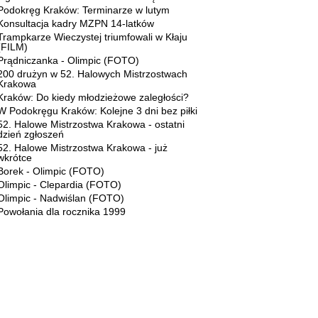
Podokręg Kraków: Terminarze w lutym
Konsultacja kadry MZPN 14-latków
Trampkarze Wieczystej triumfowali w Kłaju
(FILM)
Prądniczanka - Olimpic (FOTO)
200 drużyn w 52. Halowych Mistrzostwach
Krakowa
Kraków: Do kiedy młodzieżowe zaległości?
W Podokręgu Kraków: Kolejne 3 dni bez piłki
52. Halowe Mistrzostwa Krakowa - ostatni
dzień zgłoszeń
52. Halowe Mistrzostwa Krakowa - już
wkrótce
Borek - Olimpic (FOTO)
Olimpic - Clepardia (FOTO)
Olimpic - Nadwiślan (FOTO)
Powołania dla rocznika 1999