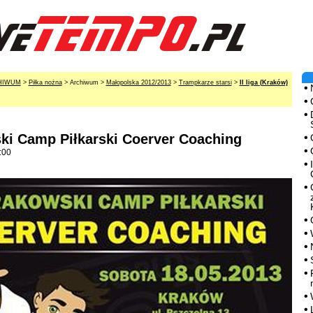
HIWUM
>
Piłka nożna
> Archiwum >
Małopolska 2012/2013
>
Trampkarze starsi
>
II liga (Kraków)
ski Camp Piłkarski Coerver Coaching
:00