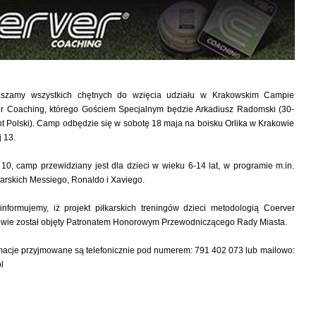
aszamy wszystkich chętnych do wzięcia udziału w Krakowskim Campie
er Coaching, którego Gościem Specjalnym będzie Arkadiusz Radomski (30-
nt Polski). Camp odbędzie się w sobotę 18 maja na boisku Orlika w Krakowie
j 13.
10, camp przewidziany jest dla dzieci w wieku 6-14 lat, w programie m.in.
arskich Messiego, Ronaldo i Xaviego.
informujemy, iż projekt piłkarskich treningów dzieci metodologią Coerver
wie został objęty Patronatem Honorowym Przewodniczącego Rady Miasta.
rmacje przyjmowane są telefonicznie pod numerem: 791 402 073 lub mailowo:
l