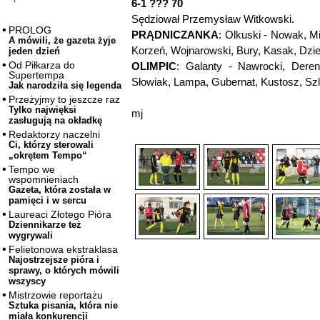
6-1 ??? 70
Sędziował Przemysław Witkowski.
PROLOG
PRĄDNICZANKA
: Olkuski - Nowak, M
A mówili, że gazeta żyje
Korzeń, Wojnarowski, Bury, Kasak, Dzie
jeden dzień
Od Piłkarza do
OLIMPIC
: Galanty - Nawrocki, Deren
Supertempa
Słowiak, Lampa, Gubernat, Kustosz, Szl
Jak narodziła się legenda
Przeżyjmy to jeszcze raz
Tylko najwięksi
mj
zasługują na okładkę
Redaktorzy naczelni
Ci, którzy sterowali
„okrętem Tempo“
Tempo we
wspomnieniach
Gazeta, która została w
pamięci i w sercu
Laureaci Złotego Pióra
Dziennikarze też
wygrywali
Felietonowa ekstraklasa
Najostrzejsze pióra i
sprawy, o których mówili
wszyscy
Mistrzowie reportażu
Sztuka pisania, która nie
miała konkurencji