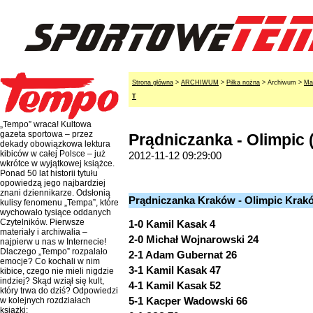
Strona główna
>
ARCHIWUM
>
Piłka nożna
> Archiwum >
Ma
T
„Tempo” wraca! Kultowa
gazeta sportowa – przez
Prądniczanka - Olimpic
dekady obowiązkowa lektura
kibiców w całej Polsce – już
2012-11-12 09:29:00
wkrótce w wyjątkowej książce.
Ponad 50 lat historii tytułu
opowiedzą jego najbardziej
znani dziennikarze. Odsłonią
Prądniczanka Kraków - Olimpic Krakó
kulisy fenomenu „Tempa”, które
wychowało tysiące oddanych
Czytelników. Pierwsze
1-0 Kamil Kasak 4
materiały i archiwalia –
2-0 Michał Wojnarowski 24
najpierw u nas w Internecie!
Dlaczego „Tempo” rozpalało
2-1 Adam Gubernat 26
emocje? Co kochali w nim
3-1 Kamil Kasak 47
kibice, czego nie mieli nigdzie
indziej? Skąd wziął się kult,
4-1 Kamil Kasak 52
który trwa do dziś? Odpowiedzi
5-1 Kacper Wadowski 66
w kolejnych rozdziałach
książki: