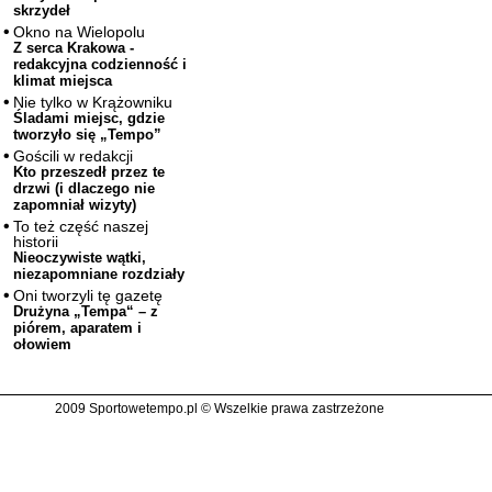
skrzydeł
Okno na Wielopolu
Z serca Krakowa -
redakcyjna codzienność i
klimat miejsca
Nie tylko w Krążowniku
Śladami miejsc, gdzie
tworzyło się „Tempo”
Gościli w redakcji
Kto przeszedł przez te
drzwi (i dlaczego nie
zapomniał wizyty)
To też część naszej
historii
Nieoczywiste wątki,
niezapomniane rozdziały
Oni tworzyli tę gazetę
Drużyna „Tempa“ – z
piórem, aparatem i
ołowiem
2009 Sportowetempo.pl © Wszelkie prawa zastrzeżone