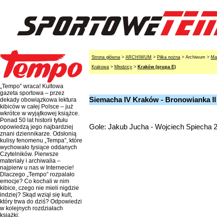
Strona główna
>
ARCHIWUM
>
Piłka nożna
> Archiwum >
Ma
Krakowa
>
Młodzicy
>
Kraków (grupa E)
„Tempo” wraca! Kultowa
gazeta sportowa – przez
Siemacha IV Kraków - Bronowianka II
dekady obowiązkowa lektura
kibiców w całej Polsce – już
wkrótce w wyjątkowej książce.
Ponad 50 lat historii tytułu
Gole: Jakub Jucha - Wojciech Spiecha 
opowiedzą jego najbardziej
znani dziennikarze. Odsłonią
kulisy fenomenu „Tempa”, które
wychowało tysiące oddanych
Czytelników. Pierwsze
materiały i archiwalia –
najpierw u nas w Internecie!
Dlaczego „Tempo” rozpalało
emocje? Co kochali w nim
kibice, czego nie mieli nigdzie
indziej? Skąd wziął się kult,
który trwa do dziś? Odpowiedzi
w kolejnych rozdziałach
książki: