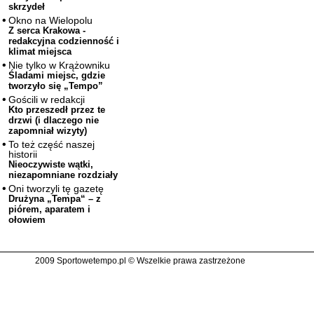
skrzydeł
Okno na Wielopolu
Z serca Krakowa -
redakcyjna codzienność i
klimat miejsca
Nie tylko w Krążowniku
Śladami miejsc, gdzie
tworzyło się „Tempo”
Gościli w redakcji
Kto przeszedł przez te
drzwi (i dlaczego nie
zapomniał wizyty)
To też część naszej
historii
Nieoczywiste wątki,
niezapomniane rozdziały
Oni tworzyli tę gazetę
Drużyna „Tempa“ – z
piórem, aparatem i
ołowiem
2009 Sportowetempo.pl © Wszelkie prawa zastrzeżone