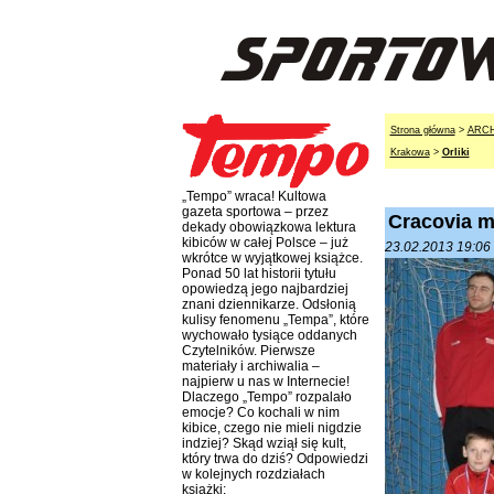
Strona główna
>
ARC
Krakowa
>
Orliki
„Tempo” wraca! Kultowa
gazeta sportowa – przez
Cracovia m
dekady obowiązkowa lektura
kibiców w całej Polsce – już
23.02.2013 19:06 
wkrótce w wyjątkowej książce.
Ponad 50 lat historii tytułu
opowiedzą jego najbardziej
znani dziennikarze. Odsłonią
kulisy fenomenu „Tempa”, które
wychowało tysiące oddanych
Czytelników. Pierwsze
materiały i archiwalia –
najpierw u nas w Internecie!
Dlaczego „Tempo” rozpalało
emocje? Co kochali w nim
kibice, czego nie mieli nigdzie
indziej? Skąd wziął się kult,
który trwa do dziś? Odpowiedzi
w kolejnych rozdziałach
książki: