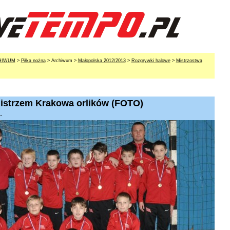
HIWUM
>
Piłka nożna
> Archiwum >
Małopolska 2012/2013
>
Rozgrywki halowe
>
Mistrzostwa
istrzem Krakowa orlików (FOTO)
-