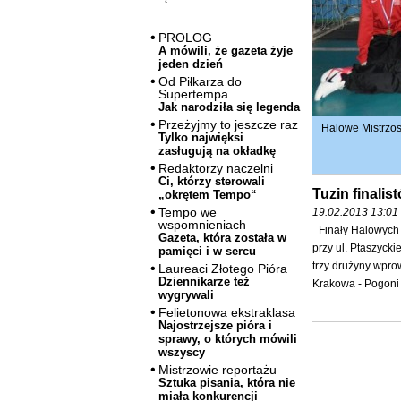
PROLOG
A mówili, że gazeta żyje
jeden dzień
Od Piłkarza do
Supertempa
Jak narodziła się legenda
Przeżyjmy to jeszcze raz
Halowe Mistrzos
Tylko najwięksi
zasługują na okładkę
Redaktorzy naczelni
Ci, którzy sterowali
Tuzin finalis
„okrętem Tempo“
Tempo we
19.02.2013 13:01 
wspomnieniach
Finały Halowych 
Gazeta, która została w
przy ul. Ptaszycki
pamięci i w sercu
trzy drużyny wpr
Laureaci Złotego Pióra
Dziennikarze też
Krakowa - Pogoni 
wygrywali
Felietonowa ekstraklasa
Najostrzejsze pióra i
sprawy, o których mówili
wszyscy
Mistrzowie reportażu
Sztuka pisania, która nie
miała konkurencji