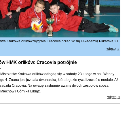
twa Krakowa orlików wygrała Cracovia przed Wisłą i Akademią Piłkarską 21.
więcej »
tów HMK orlików: Cracovia potrójnie
-
Mistrzostw Krakowa orlików odbędą się w sobotę 23 lutego w hali Wandy
ego 4. Znana jest już cała dwunastka, która będzie rywalizować o medale. Aż
owadziła Cracovia. Na uwagę zasługuje awans dwóch zespołów spoza
Miechów i Górnika Libiąż.
więcej »