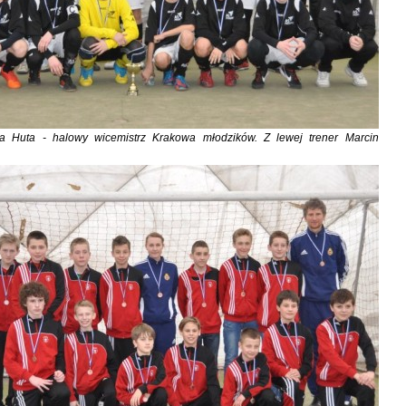
 Huta - halowy wicemistrz Krakowa młodzików. Z lewej trener Marcin