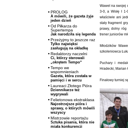
Wawel na swojej d
3-0, a Wisłę I 1
PROLOG
A mówili, że gazeta żyje
właściwie ani jed
jeden dzień
stały fragment gr
Od Piłkarza do
prawy, dolny róg
Supertempa
Jak narodziła się legenda
trener juniorów mł
Przeżyjmy to jeszcze raz
Tylko najwięksi
Młodzików Wawel
zasługują na okładkę
szkoleniowca Łuka
Redaktorzy naczelni
Ci, którzy sterowali
„okrętem Tempo“
Puchary i medal
Tempo we
Hradecki, Marian 
wspomnieniach
Gazeta, która została w
Finałowy turniej 
pamięci i w sercu
Laureaci Złotego Pióra
Dziennikarze też
wygrywali
Felietonowa ekstraklasa
Najostrzejsze pióra i
sprawy, o których mówili
wszyscy
Mistrzowie reportażu
Sztuka pisania, która nie
miała konkurencji