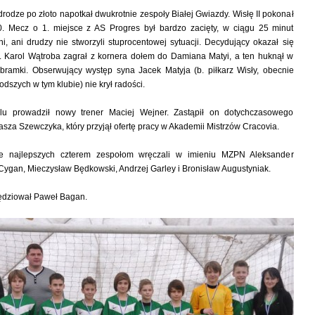
rodze po złoto napotkał dwukrotnie zespoły Białej Gwiazdy. Wisłę II pokonał
-0. Mecz o 1. miejsce z AS Progres był bardzo zacięty, w ciągu 25 minut
ni, ani drudzy nie stworzyli stuprocentowej sytuacji. Decydujący okazał się
y. Karol Wątroba zagrał z kornera dołem do Damiana Matyi, a ten huknął w
 bramki. Obserwujący występ syna Jacek Matyja (b. piłkarz Wisły, obecnie
odszych w tym klubie) nie krył radości.
u prowadził nowy trener Maciej Wejner. Zastąpił on dotychczasowego
sza Szewczyka, który przyjął ofertę pracy w Akademii Mistrzów Cracovia.
e najlepszych czterem zespołom wręczali w imieniu MZPN Aleksander
Cygan, Mieczysław Będkowski, Andrzej Garley i Bronisław Augustyniak.
sędziował Paweł Bagan.