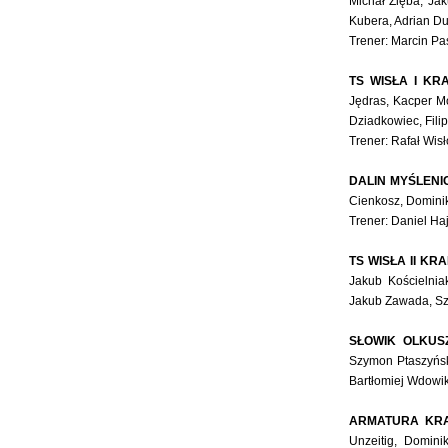
Michał Zięba, Jak
Kubera, Adrian Du
Trener: Marcin Pa
TS WISŁA I KR
Jędras, Kacper M
Dziadkowiec, Fili
Trener: Rafał Wisł
DALIN MYŚLENI
Cienkosz, Dominik
Trener: Daniel Ha
TS WISŁA II KR
Jakub Kościelnia
Jakub Zawada, Sz
SŁOWIK OLKUS
Szymon Ptaszyńsk
Bartłomiej Wdowik,
ARMATURA KR
Unzeitig, Domin