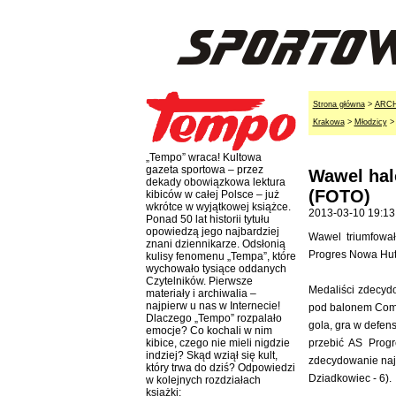
Strona główna
>
ARC
Krakowa
>
Młodzicy
„Tempo” wraca! Kultowa
gazeta sportowa – przez
Wawel ha
dekady obowiązkowa lektura
(FOTO)
kibiców w całej Polsce – już
wkrótce w wyjątkowej książce.
2013-03-10 19:13
Ponad 50 lat historii tytułu
opowiedzą jego najbardziej
Wawel triumfowa
znani dziennikarze. Odsłonią
Progres Nowa Huta
kulisy fenomenu „Tempa”, które
wychowało tysiące oddanych
Czytelników. Pierwsze
Medaliści zdecydo
materiały i archiwalia –
najpierw u nas w Internecie!
pod balonem Com-
Dlaczego „Tempo” rozpalało
gola, gra w defen
emocje? Co kochali w nim
przebić AS Progr
kibice, czego nie mieli nigdzie
indziej? Skąd wziął się kult,
zdecydowanie naj
który trwa do dziś? Odpowiedzi
Dziadkowiec - 6).
w kolejnych rozdziałach
książki: