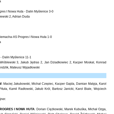
a
es I Nowa Huta - Dalin Myślenice 3-0
iewski 2, Adrian Duda
iemacha-AS Progres I Nowa Huta 1-0
a
 - Dalin Myślenice 11-1
 Wróblewski 3, Jakub Jędras 2, Jan Dziadkowiec 2, Kacper Moskal, Konrad
andzlik, Mateusz Wyjadłowski
W:
Maciej Jakubowski, Michał Czepiec, Kacper Gajda, Damian Matyja, Karol
ituła, Kamil Radłowski, Jakub Król, Bartosz Janicki, Karol Biale, Wojciech
jner.
ROGRES I NOWA HUTA
: Dorian Ciężkowski, Marek Kubuśka, Michał Ozga,