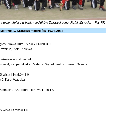
 trzecie miejsce w HMK młodzików. Z prawej trener Rafał Wisłocki. Fot. RK
Mistrzostw Krakowa młodzików (10.03.2013):
es I Nowa Huta - Słowik Olkusz 3-0
iewski 2, Piotr Cholewa
 - Armatura Kraków 6-1
owiec 4, Kacper Moskal, Mateusz Wyjadłowski - Tomasz Gawara
 Wisła II Kraków 3-0
a 2, Karol Wątroba
 Siemacha-AS Progres II Nowa Huta 1-0
 Wisła I Kraków 1-0