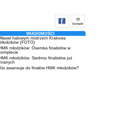
WIADOMOŚCI
Wawel halowym mistrzem Krakowa
młodzików (FOTO)
HMK młodzików: Ósemka finalistów w
komplecie
HMK młodzików: Siedmiu finalistów już
znanych
Kto awansuje do finałów HMK młodzików?