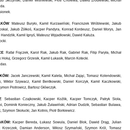
ub Skrzyński, Daniel Wiśniewski, Piotr Cholewa, Dawid Źródlewski, Michał
da.
sionek.
AKÓW
: Mateusz Buryło, Kamil Kurzawiński, Franciszek Wróblewski, Jakub
oskal, Jakub Żółkoś, Kacper Pandyra, Konrad Kordeusz, Daniel Morys, Jan
p Handzlik, Kamil Ignyś, Mateusz Wyjadłowski, Dawid Kałuża.
ocki.
CE
: Rafał Frączek, Karol Rak, Jakub Rak, Gabriel Rak, Filip Paryła, Michał
 Hołuj, Grzegorz Grzesik, Kamil Łukasik, Marcin Kotecki.
jdas.
AKÓW:
Jacek Janczewski, Kamil Kaleta, Michał Zając, Tomasz Kolendowski,
k, Wiktor Szywacz, Kamil Bentkowski, Daniel Korczyk, Kamil Kaczkowski,
ymon Piotrowicz, Bartosz Główczyk.
Z
: Sebastian Czajkowski, Kacper Koźlik, Kacper Tomczyk, Patryk Sioła,
i, Dominik Konieczny, Jakub Żuławiński, Adrian Dudzik, Sebastian Bulawa,
 Szymon Skołucki, Jan Kotnis, Piotr Borkiewicz.
AKÓW:
Kacper Bereda, Łukasz Sowula, Daniel Blok, Dawid Drąg, Julian
ik Krzeczek, Damian Anderson, Miłosz Szymański, Szymon Król, Tomasz