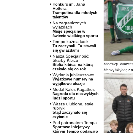
Konkurs im. Jana
Rottera
Trampolina dla młodych
talentów
Na zagranicznych
wyjazdach
Misje specjalne w
świecie wielkiego sportu
Tempo kuźnią kadr
Tu zaczynali. Tu stawali
się gwiazdami
Nasza Specjalność:
Skarby Kibica
Młodzicy Wawelu 
Biblia kibica, na którą
czekało się co rok
Maciej Wejner, z 
Wydania jubileuszowe
Wyjątkowe numery na
wyjątkowe okazje
Medal Kalos Kagathos
Nagroda dla niezwykłych
ludzi sportu
Wasze ulubione, stałe
rubryki
Stąd zaczynało się
czytanie
Pod patronatem Tempa
Sportowe inicjatywy,
którym Tempo dodawało