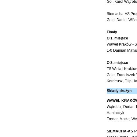
Gol: Karol Wątrob
Siemacha-AS Progr
Gole: Daniel Wiśn
Finały
O 1. miejsce
Wawel Kraków - S
1-0 Damian Matyj
O 3. miejsce
TS Wisła I Kraków
Gole: Franciszek
Kordeusz, Filip H
Składy drużyn
WAWEL KRAKÓ
Wątroba, Dorian P
Haniaczyk.
Trener: Maciej We
SIEMACHA-AS P