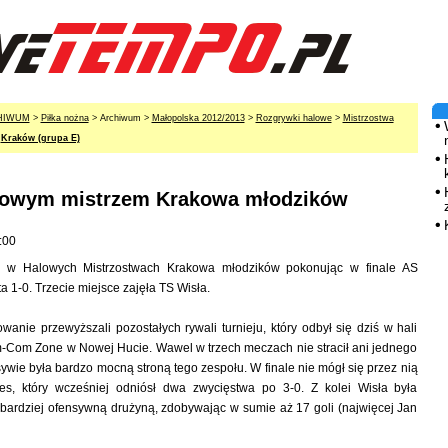
HIWUM
>
Piłka nożna
> Archiwum >
Małopolska 2012/2013
>
Rozgrywki halowe
>
Mistrzostwa
>
Kraków (grupa E)
lowym mistrzem Krakowa młodzików
:00
ł w Halowych Mistrzostwach Krakowa młodzików pokonując w finale AS
 1-0. Trzecie miejsce zajęła TS Wisła.
wanie przewyższali pozostałych rywali turnieju, który odbył się dziś w hali
Com Zone w Nowej Hucie. Wawel w trzech meczach nie stracił ani jednego
sywie była bardzo mocną stroną tego zespołu. W finale nie mógł się przez nią
es, który wcześniej odniósł dwa zwycięstwa po 3-0. Z kolei Wisła była
bardziej ofensywną drużyną, zdobywając w sumie aż 17 goli (najwięcej Jan