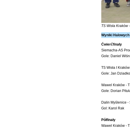
TS Wisła Kraków -
Wyniki Halowych 
Ćwierćfinały
Siemacha-AS Progr
Gole: Daniel Wiśn
TS Wisła I Kraków
Gole: Jan Dziadk
Wawel Kraków - TS
Gole: Dorian Pituł
Dalin Myślenice -
Gol: Karol Rak
Półfinały
Wawel Kraków - TS