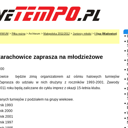
HIWUM
>
Piłka nożna
> Archiwum >
Małopolska 2011/2012
>
Juniorzy młodsi
>
I liga (Wadowice)
tarachowice zaprasza na młodzieżowe
:00
howice będzie zimą organizatorem aż ośmiu halowych turniejów
Zaprasza do udziału w nich drużyny z roczników 1993-2001. Zawody
11 roku będą zaliczane do cyklu imprez z okazji 15-letnia klubu.
nych turniejów z podziałem na grupy wiekowe.
nik 1993
nik 2000
nik 2001
nik 1997