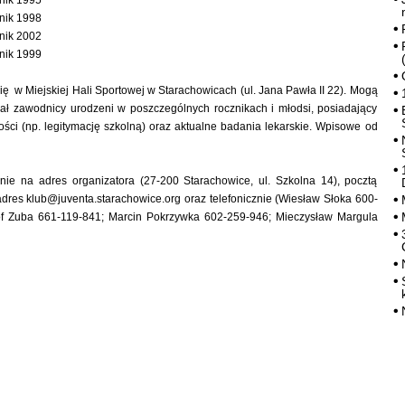
nik 1995
nik 1998
nik 2002
nik 1999
ię w Miejskiej Hali Sportowej w Starachowicach (ul. Jana Pawła II 22). Mogą
iał zawodnicy urodzeni w poszczególnych rocznikach i młodsi, posiadający
ci (np. legitymację szkolną) oraz aktualne badania lekarskie. Wpisowe od
wnie na adres organizatora (27-200 Starachowice, ul. Szkolna 14), pocztą
adres klub@juventa.starachowice.org oraz telefonicznie (Wiesław Słoka 600-
of Zuba 661-119-841; Marcin Pokrzywka 602-259-946; Mieczysław Margula