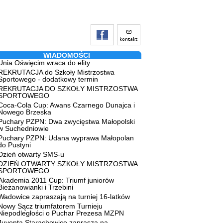
WIADOMOŚCI
Unia Oświęcim wraca do elity
REKRUTACJA do Szkoły Mistrzostwa
Sportowego - dodatkowy termin
REKRUTACJA DO SZKOŁY MISTRZOSTWA
SPORTOWEGO
Coca-Cola Cup: Awans Czarnego Dunajca i
Nowego Brzeska
Puchary PZPN: Dwa zwycięstwa Małopolski
w Suchedniowie
Puchary PZPN: Udana wyprawa Małopolan
do Pustyni
Dzień otwarty SMS-u
DZIEŃ OTWARTY SZKOŁY MISTRZOSTWA
SPORTOWEGO
Akademia 2011 Cup: Triumf juniorów
Bieżanowianki i Trzebini
Wadowice zapraszają na turniej 16-latków
Nowy Sącz triumfatorem Turnieju
Niepodległości o Puchar Prezesa MZPN
Juventa Starachowice zaprasza na