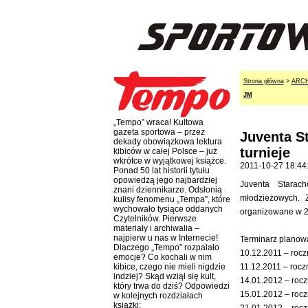
Strona główna
>
ARC
JM
„Tempo” wraca! Kultowa
gazeta sportowa – przez
Juventa S
dekady obowiązkowa lektura
turnieje
kibiców w całej Polsce – już
wkrótce w wyjątkowej książce.
2011-10-27 18:44
Ponad 50 lat historii tytułu
opowiedzą jego najbardziej
Juventa Starac
znani dziennikarze. Odsłonią
młodzieżowych. 
kulisy fenomenu „Tempa”, które
wychowało tysiące oddanych
organizowane w 20
Czytelników. Pierwsze
materiały i archiwalia –
najpierw u nas w Internecie!
Terminarz planowa
Dlaczego „Tempo” rozpalało
10.12.2011 – rocz
emocje? Co kochali w nim
11.12.2011 – rocz
kibice, czego nie mieli nigdzie
indziej? Skąd wziął się kult,
14.01.2012 – rocz
który trwa do dziś? Odpowiedzi
15.01.2012 – rocz
w kolejnych rozdziałach
książki: