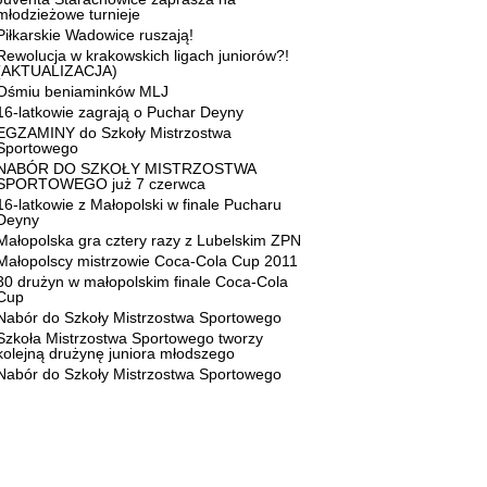
młodzieżowe turnieje
Piłkarskie Wadowice ruszają!
Rewolucja w krakowskich ligach juniorów?!
(AKTUALIZACJA)
Ośmiu beniaminków MLJ
16-latkowie zagrają o Puchar Deyny
EGZAMINY do Szkoły Mistrzostwa
Sportowego
NABÓR DO SZKOŁY MISTRZOSTWA
SPORTOWEGO już 7 czerwca
16-latkowie z Małopolski w finale Pucharu
Deyny
Małopolska gra cztery razy z Lubelskim ZPN
Małopolscy mistrzowie Coca-Cola Cup 2011
30 drużyn w małopolskim finale Coca-Cola
Cup
Nabór do Szkoły Mistrzostwa Sportowego
Szkoła Mistrzostwa Sportowego tworzy
kolejną drużynę juniora młodszego
Nabór do Szkoły Mistrzostwa Sportowego