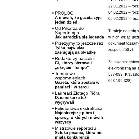
21.01.2012 – rocz
22.01.2012 – rocz
04.02.2012 – rocz
PROLOG
A mówili, że gazeta żyje
05.02.2012 – rocz
jeden dzień
Od Piłkarza do
Turnieje odbędą s
Supertempa
Jak narodziła się legenda
w nich wziąć udz
Przeżyjmy to jeszcze raz
dokument tożsamoś
Tylko najwięksi
zespołu 250 zł.
zasługują na okładkę
Redaktorzy naczelni
Zgłoszenia: listo
Ci, którzy sterowali
„okrętem Tempo“
elektroniczną na 
Tempo we
537-089; Krzyszt
wspomnieniach
663-199-328).
Gazeta, która została w
pamięci i w sercu
Laureaci Złotego Pióra
Dziennikarze też
wygrywali
Felietonowa ekstraklasa
Najostrzejsze pióra i
sprawy, o których mówili
wszyscy
Mistrzowie reportażu
Sztuka pisania, która nie
miała konkurencji