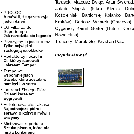
Tarasek, Mateusz Dyląg, Artur Świerad
Jakub Słupski (Iskra Klecza Dol
PROLOG
Kościelniak, Bartłomiej Kolanko, Bar
A mówili, że gazeta żyje
Kraków), Bartosz Wzorek (Cracovia),
jeden dzień
Od Piłkarza do
Cyganek, Kamil Górka (Hutnik Krakó
Supertempa
Nowa Huta).
Jak narodziła się legenda
Trenerzy: Marek Gój, Krystian Pać.
Przeżyjmy to jeszcze raz
Tylko najwięksi
zasługują na okładkę
mzpnkrakow.pl
Redaktorzy naczelni
Ci, którzy sterowali
„okrętem Tempo“
Tempo we
wspomnieniach
Gazeta, która została w
pamięci i w sercu
Laureaci Złotego Pióra
Dziennikarze też
wygrywali
Felietonowa ekstraklasa
Najostrzejsze pióra i
sprawy, o których mówili
wszyscy
Mistrzowie reportażu
Sztuka pisania, która nie
miała konkurencji