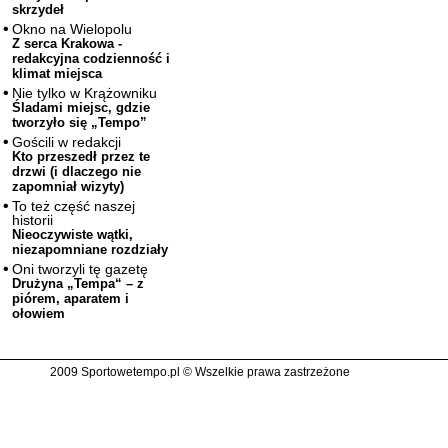
skrzydeł
Okno na Wielopolu
Z serca Krakowa -
redakcyjna codzienność i
klimat miejsca
Nie tylko w Krążowniku
Śladami miejsc, gdzie
tworzyło się „Tempo”
Gościli w redakcji
Kto przeszedł przez te
drzwi (i dlaczego nie
zapomniał wizyty)
To też część naszej
historii
Nieoczywiste wątki,
niezapomniane rozdziały
Oni tworzyli tę gazetę
Drużyna „Tempa“ – z
piórem, aparatem i
ołowiem
2009 Sportowetempo.pl © Wszelkie prawa zastrzeżone