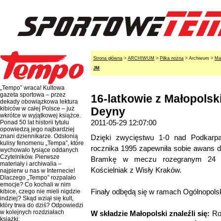
Strona główna
>
ARCHIWUM
>
Piłka nożna
> Archiwum >
Ma
JM
„Tempo” wraca! Kultowa
gazeta sportowa – przez
16-latkowie z Małopolsk
dekady obowiązkowa lektura
kibiców w całej Polsce – już
Deyny
wkrótce w wyjątkowej książce.
2011-05-29 12:07:00
Ponad 50 lat historii tytułu
opowiedzą jego najbardziej
znani dziennikarze. Odsłonią
Dzięki zwycięstwu 1-0 nad Podkarpa
kulisy fenomenu „Tempa”, które
rocznika 1995 zapewniła sobie awans 
wychowało tysiące oddanych
Czytelników. Pierwsze
Bramkę w meczu rozegranym 24 m
materiały i archiwalia –
Kościelniak z Wisły Kraków.
najpierw u nas w Internecie!
Dlaczego „Tempo” rozpalało
emocje? Co kochali w nim
Finały odbędą się w ramach Ogólnopolsk
kibice, czego nie mieli nigdzie
indziej? Skąd wziął się kult,
który trwa do dziś? Odpowiedzi
w kolejnych rozdziałach
W składzie Małopolski znaleźli się:
Ro
książki: