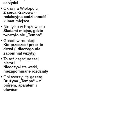
skrzydeł
Okno na Wielopolu
Z serca Krakowa -
redakcyjna codzienność i
klimat miejsca
Nie tylko w Krążowniku
Śladami miejsc, gdzie
tworzyło się „Tempo”
Gościli w redakcji
Kto przeszedł przez te
drzwi (i dlaczego nie
zapomniał wizyty)
To też część naszej
historii
Nieoczywiste wątki,
niezapomniane rozdziały
Oni tworzyli tę gazetę
Drużyna „Tempa“ – z
piórem, aparatem i
ołowiem