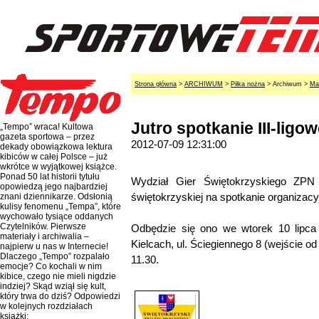
Strona główna
>
ARCHIWUM
>
Piłka nożna
> Archiwum >
Ma
Jutro spotkanie III-ligo
„Tempo” wraca! Kultowa
gazeta sportowa – przez
2012-07-09 12:31:00
dekady obowiązkowa lektura
kibiców w całej Polsce – już
wkrótce w wyjątkowej książce.
Ponad 50 lat historii tytułu
Wydział Gier Świętokrzyskiego ZPN z
opowiedzą jego najbardziej
świętokrzyskiej na spotkanie organizacy
znani dziennikarze. Odsłonią
kulisy fenomenu „Tempa”, które
wychowało tysiące oddanych
Czytelników. Pierwsze
Odbędzie się ono we wtorek 10 lipca
materiały i archiwalia –
Kielcach, ul. Ściegiennego 8 (wejście od
najpierw u nas w Internecie!
Dlaczego „Tempo” rozpalało
11.30.
emocje? Co kochali w nim
kibice, czego nie mieli nigdzie
indziej? Skąd wziął się kult,
który trwa do dziś? Odpowiedzi
w kolejnych rozdziałach
książki: