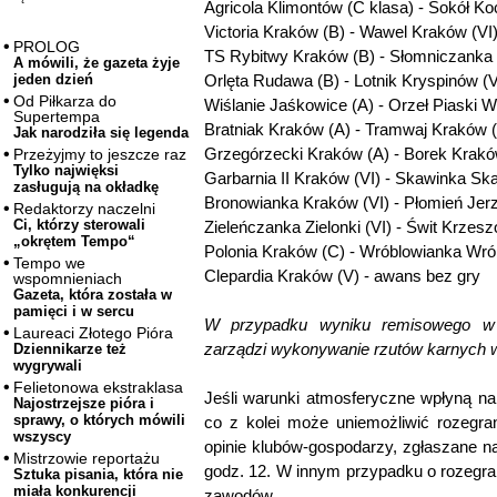
Agricola Klimontów (C klasa) - Sokół Ko
Victoria Kraków (B) - Wawel Kraków (VI
PROLOG
TS Rybitwy Kraków (B) - Słomniczanka 
A mówili, że gazeta żyje
Orlęta Rudawa (B) - Lotnik Kryspinów (
jeden dzień
Od Piłkarza do
Wiślanie Jaśkowice (A) - Orzeł Piaski Wi
Supertempa
Bratniak Kraków (A) - Tramwaj Kraków 
Jak narodziła się legenda
Grzegórzecki Kraków (A) - Borek Krakó
Przeżyjmy to jeszcze raz
Tylko najwięksi
Garbarnia II Kraków (VI) - Skawinka Sk
zasługują na okładkę
Bronowianka Kraków (VI) - Płomień Je
Redaktorzy naczelni
Ci, którzy sterowali
Zieleńczanka Zielonki (VI) - Świt Krzesz
„okrętem Tempo“
Polonia Kraków (C) - Wróblowianka Wró
Tempo we
Clepardia Kraków (V) - awans bez gry
wspomnieniach
Gazeta, która została w
pamięci i w sercu
W przypadku wyniku remisowego w 
Laureaci Złotego Pióra
zarządzi wykonywanie rzutów karnych 
Dziennikarze też
wygrywali
Felietonowa ekstraklasa
Jeśli warunki atmosferyczne wpłyną na
Najostrzejsze pióra i
sprawy, o których mówili
co z kolei może uniemożliwić rozegra
wszyscy
opinie klubów-gospodarzy, zgłaszane na
Mistrzowie reportażu
godz. 12. W innym przypadku o rozegr
Sztuka pisania, która nie
miała konkurencji
zawodów.