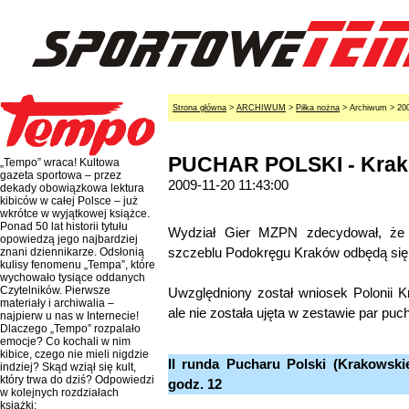
Strona główna
>
ARCHIWUM
>
Piłka nożna
> Archiwum > 20
PUCHAR POLSKI - Krakó
„Tempo” wraca! Kultowa
gazeta sportowa – przez
2009-11-20 11:43:00
dekady obowiązkowa lektura
kibiców w całej Polsce – już
wkrótce w wyjątkowej książce.
Ponad 50 lat historii tytułu
Wydział Gier MZPN zdecydował, że 
opowiedzą jego najbardziej
szczeblu Podokręgu Kraków odbędą się 
znani dziennikarze. Odsłonią
kulisy fenomenu „Tempa”, które
wychowało tysiące oddanych
Czytelników. Pierwsze
Uwzględniony został wniosek Polonii Kr
materiały i archiwalia –
ale nie została ujęta w zestawie par puc
najpierw u nas w Internecie!
Dlaczego „Tempo” rozpalało
emocje? Co kochali w nim
kibice, czego nie mieli nigdzie
II runda Pucharu Polski (Krakowski
indziej? Skąd wziął się kult,
który trwa do dziś? Odpowiedzi
godz. 12
w kolejnych rozdziałach
książki: