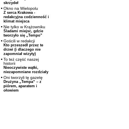
skrzydeł
Okno na Wielopolu
Z serca Krakowa -
redakcyjna codzienność i
klimat miejsca
Nie tylko w Krążowniku
Śladami miejsc, gdzie
tworzyło się „Tempo”
Gościli w redakcji
Kto przeszedł przez te
drzwi (i dlaczego nie
zapomniał wizyty)
To też część naszej
historii
Nieoczywiste wątki,
niezapomniane rozdziały
Oni tworzyli tę gazetę
Drużyna „Tempa“ – z
piórem, aparatem i
ołowiem