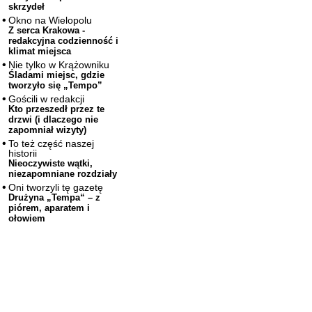
skrzydeł
Okno na Wielopolu
Z serca Krakowa -
redakcyjna codzienność i
klimat miejsca
Nie tylko w Krążowniku
Śladami miejsc, gdzie
tworzyło się „Tempo”
Gościli w redakcji
Kto przeszedł przez te
drzwi (i dlaczego nie
zapomniał wizyty)
To też część naszej
historii
Nieoczywiste wątki,
niezapomniane rozdziały
Oni tworzyli tę gazetę
Drużyna „Tempa“ – z
piórem, aparatem i
ołowiem