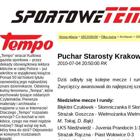
Strona główna
>
ARCHIWUM
>
Piłka nożna
> Archiwum > 20
Puchar Starosty Krako
„Tempo” wraca! Kultowa
gazeta sportowa – przez
2010-07-04 20:50:00
RK
dekady obowiązkowa lektura
kibiców w całej Polsce – już
wkrótce w wyjątkowej książce.
Ponad 50 lat historii tytułu
Dziś odbyły się kolejne mecze I ru
opowiedzą jego najbardziej
Zwycięzcy awansowali do najlepszej sze
znani dziennikarze. Odsłonią
kulisy fenomenu „Tempa”, które
wychowało tysiące oddanych
Czytelników. Pierwsze
Niedzielne mecze I rundy:
materiały i archiwalia –
Błękitni Czułówek - Słomniczanka II Sło
najpierw u nas w Internecie!
Dlaczego „Tempo” rozpalało
Strażak Goszcza - Wielmożanka Wiel
emocje? Co kochali w nim
M. Tokaj, D. Bąk)
kibice, czego nie mieli nigdzie
indziej? Skąd wziął się kult,
LKS Niedźwiedź - Juvenia Prandocin 1-1
który trwa do dziś? Odpowiedzi
Strażak Rączna - Piast Wołowice 0-3
w kolejnych rozdziałach
książki: