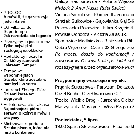
Galicja Raciborowice - Polonia Więcła
Mrózek 2, Artur Kusia, Rafał Siwiec)
PROLOG
Victoria Smroków - Płomień II Jerzmano
A mówili, że gazeta żyje
Strażak Sułkowice - Gajowianka Gaj 5-6
jeden dzień
Od Piłkarza do
Pozowianka Pozowice - Iskra Krzęcin 4
Supertempa
Powiśle Ochodza - Victoria Zalas 1-5
Jak narodziła się legenda
Sportowiec Modlniczka - Bibiczanka Bibi
Przeżyjmy to jeszcze raz
Tylko najwięksi
Cobra Wężerów - Czarni 03 Grzegorzowi
zasługują na okładkę
Po meczu doszło do konfrontacji 
Redaktorzy naczelni
zawodników Czarnych nie posiadał do
Ci, którzy sterowali
„okrętem Tempo“
rozstrzygnięta przez organizatorów Pu
Tempo we
wspomnieniach
Gazeta, która została w
Przypomnijmy wczorajsze wyniki:
pamięci i w sercu
Prądnik Sułoszowa - Partyzant Dojazdó
Laureaci Złotego Pióra
Orzeł Bębło - Orzeł Iwanowice 0-1
Dziennikarze też
wygrywali
Trzebol Wielkie Drogi - Jutrzenka Giebuł
Felietonowa ekstraklasa
Maszycanka Maszyce - Wisła Rząska 3
Najostrzejsze pióra i
sprawy, o których mówili
wszyscy
Poniedziałek, 5 lipca
Mistrzowie reportażu
19:00 Sparta Skrzeszowice - Fitball Szk
Sztuka pisania, która nie
miała konkurencji