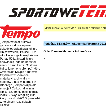
Strona główna
>
ARCHIWUM
>
Piłka nożna
> Archiwum >
Ma
„Tempo” wraca! Kultowa
Podgórze II Kraków - Akademia Piłkarska 2011 
gazeta sportowa – przez
dekady obowiązkowa lektura
Gole: Damian Marzec - Adrian Góra
kibiców w całej Polsce – już
wkrótce w wyjątkowej książce.
s
Ponad 50 lat historii tytułu
opowiedzą jego najbardziej
znani dziennikarze. Odsłonią
kulisy fenomenu „Tempa”, które
wychowało tysiące oddanych
Czytelników. Pierwsze
materiały i archiwalia –
najpierw u nas w Internecie!
Dlaczego „Tempo” rozpalało
emocje? Co kochali w nim
kibice, czego nie mieli nigdzie
indziej? Skąd wziął się kult,
który trwa do dziś? Odpowiedzi
w kolejnych rozdziałach
książki: