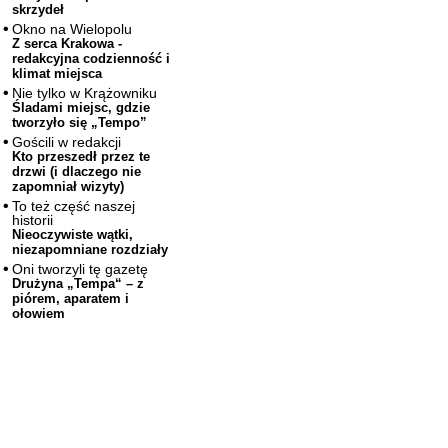
skrzydeł
Okno na Wielopolu
Z serca Krakowa -
redakcyjna codzienność i
klimat miejsca
Nie tylko w Krążowniku
Śladami miejsc, gdzie
tworzyło się „Tempo”
Gościli w redakcji
Kto przeszedł przez te
drzwi (i dlaczego nie
zapomniał wizyty)
To też część naszej
historii
Nieoczywiste wątki,
niezapomniane rozdziały
Oni tworzyli tę gazetę
Drużyna „Tempa“ – z
piórem, aparatem i
ołowiem