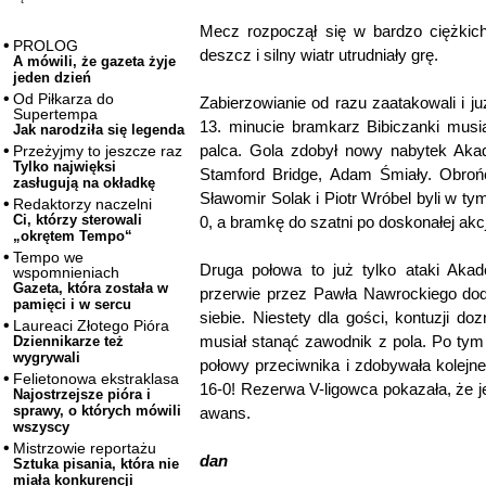
Mecz rozpoczął się w bardzo ciężkic
PROLOG
deszcz i silny wiatr utrudniały grę.
A mówili, że gazeta żyje
jeden dzień
Od Piłkarza do
Zabierzowianie od razu zaatakowali i j
Supertempa
13. minucie bramkarz Bibiczanki musi
Jak narodziła się legenda
palca. Gola zdobył nowy nabytek Akad
Przeżyjmy to jeszcze raz
Tylko najwięksi
Stamford Bridge, Adam Śmiały. Obrońc
zasługują na okładkę
Sławomir Solak i Piotr Wróbel byli w t
Redaktorzy naczelni
Ci, którzy sterowali
0, a bramkę do szatni po doskonałej akcj
„okrętem Tempo“
Tempo we
Druga połowa to już tylko ataki Akad
wspomnieniach
Gazeta, która została w
przerwie przez Pawła Nawrockiego do
pamięci i w sercu
siebie. Niestety dla gości, kontuzji d
Laureaci Złotego Pióra
musiał stanąć zawodnik z pola. Po tym
Dziennikarze też
wygrywali
połowy przeciwnika i zdobywała kolejn
Felietonowa ekstraklasa
16-0! Rezerwa V-ligowca pokazała, że j
Najostrzejsze pióra i
sprawy, o których mówili
awans.
wszyscy
Mistrzowie reportażu
dan
Sztuka pisania, która nie
miała konkurencji