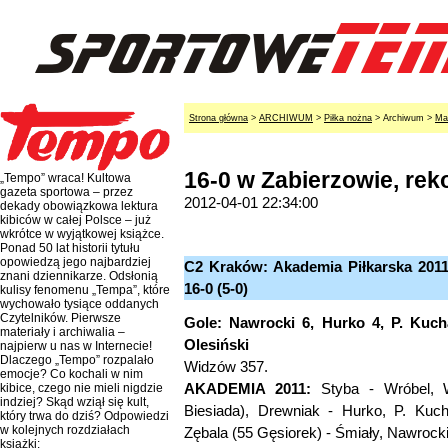
Strona główna
>
ARCHIWUM
>
Piłka nożna
> Archiwum >
Ma
16-0 w Zabierzowie, re
„Tempo” wraca! Kultowa
gazeta sportowa – przez
2012-04-01 22:34:00
dekady obowiązkowa lektura
kibiców w całej Polsce – już
wkrótce w wyjątkowej książce.
Ponad 50 lat historii tytułu
opowiedzą jego najbardziej
C2 Kraków: Akademia Piłkarska 2011 
znani dziennikarze. Odsłonią
16-0 (5-0)
kulisy fenomenu „Tempa”, które
wychowało tysiące oddanych
Czytelników. Pierwsze
Gole: Nawrocki 6, Hurko 4, P. Kucha
materiały i archiwalia –
Olesiński
najpierw u nas w Internecie!
Dlaczego „Tempo” rozpalało
Widzów 357.
emocje? Co kochali w nim
AKADEMIA 2011:
Styba - Wróbel, W
kibice, czego nie mieli nigdzie
indziej? Skąd wziął się kult,
Biesiada), Drewniak - Hurko, P. Kuc
który trwa do dziś? Odpowiedzi
w kolejnych rozdziałach
Zębala (55 Gęsiorek) - Śmiały, Nawrocki
książki: