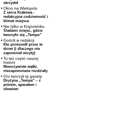
skrzydeł
Okno na Wielopolu
Z serca Krakowa -
redakcyjna codzienność i
klimat miejsca
Nie tylko w Krążowniku
Śladami miejsc, gdzie
tworzyło się „Tempo”
Gościli w redakcji
Kto przeszedł przez te
drzwi (i dlaczego nie
zapomniał wizyty)
To też część naszej
historii
Nieoczywiste wątki,
niezapomniane rozdziały
Oni tworzyli tę gazetę
Drużyna „Tempa“ – z
piórem, aparatem i
ołowiem