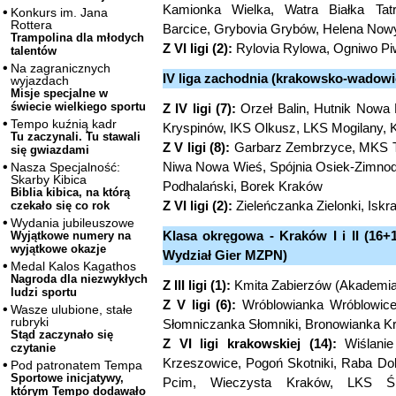
Kamionka Wielka, Watra Białka Tat
Konkurs im. Jana
Rottera
Barcice, Grybovia Grybów, Helena Now
Trampolina dla młodych
Z VI ligi (2):
Rylovia Rylowa, Ogniwo Pi
talentów
Na zagranicznych
IV liga zachodnia (krakowsko-wadowic
wyjazdach
Misje specjalne w
świecie wielkiego sportu
Z IV ligi (7):
Orzeł Balin, Hutnik Nowa 
Tempo kuźnią kadr
Kryspinów, IKS Olkusz, LKS Mogilany, 
Tu zaczynali. Tu stawali
Z V ligi (8):
Garbarz Zembrzyce, MKS Trz
się gwiazdami
Niwa Nowa Wieś, Spójnia Osiek-Zimnod
Nasza Specjalność:
Skarby Kibica
Podhalański, Borek Kraków
Biblia kibica, na którą
Z VI ligi (2):
Zieleńczanka Zielonki, Iskr
czekało się co rok
Wydania jubileuszowe
Klasa okręgowa - Kraków I i II (16+
Wyjątkowe numery na
wyjątkowe okazje
Wydział Gier MZPN)
Medal Kalos Kagathos
Nagroda dla niezwykłych
Z III ligi (1):
Kmita Zabierzów (Akademia 
ludzi sportu
Z V ligi (6):
Wróblowianka Wróblowice,
Wasze ulubione, stałe
rubryki
Słomniczanka Słomniki, Bronowianka K
Stąd zaczynało się
Z VI ligi krakowskiej (14):
Wiślanie
czytanie
Krzeszowice, Pogoń Skotniki, Raba D
Pod patronatem Tempa
Sportowe inicjatywy,
Pcim, Wieczysta Kraków, LKS Śled
którym Tempo dodawało