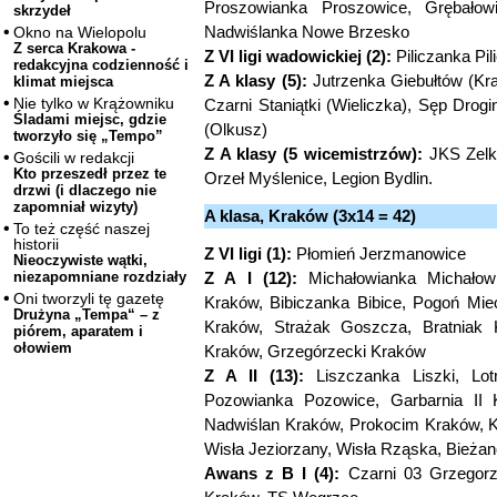
Proszowianka Proszowice, Grębałow
skrzydeł
Nadwiślanka Nowe Brzesko
Okno na Wielopolu
Z serca Krakowa -
Z VI ligi wadowickiej (2):
Piliczanka Pi
redakcyjna codzienność i
Z A klasy (5):
Jutrzenka Giebułtów (Kra
klimat miejsca
Nie tylko w Krążowniku
Czarni Staniątki (Wieliczka), Sęp Dro
Śladami miejsc, gdzie
(Olkusz)
tworzyło się „Tempo”
Z A klasy (5 wicemistrzów):
JKS Zelk
Gościli w redakcji
Kto przeszedł przez te
Orzeł Myślenice, Legion Bydlin.
drzwi (i dlaczego nie
zapomniał wizyty)
A klasa, Kraków (3x14 = 42)
To też część naszej
historii
Z VI ligi (1):
Płomień Jerzmanowice
Nieoczywiste wątki,
Z A I (12):
Michałowianka Michałowic
niezapomniane rozdziały
Oni tworzyli tę gazetę
Kraków, Bibiczanka Bibice, Pogoń Mi
Drużyna „Tempa“ – z
Kraków, Strażak Goszcza, Bratniak 
piórem, aparatem i
ołowiem
Kraków, Grzegórzecki Kraków
Z A II (13):
Liszczanka Liszki, Lot
Pozowianka Pozowice, Garbarnia II 
Nadwiślan Kraków, Prokocim Kraków, K
Wisła Jeziorzany, Wisła Rząska, Bieża
Awans z B I (4):
Czarni 03 Grzegorzo