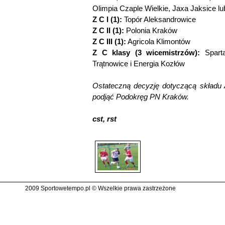
Olimpia Czaple Wielkie, Jaxa Jaksice l
Z C I (1):
Topór Aleksandrowice
Z C II (1):
Polonia Kraków
Z C III (1):
Agricola Klimontów
Z C klasy (3 wicemistrzów):
Sparta
Trątnowice i Energia Kozłów
Ostateczną decyzję dotyczącą składu 
podjąć Podokręg PN Kraków.
cst, rst
2009 Sportowetempo.pl © Wszelkie prawa zastrzeżone