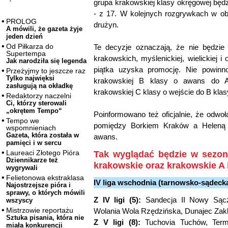
grupa krakowskiej klasy okręgowej będz
- z 17. W kolejnych rozgrywkach w o
PROLOG
drużyn.
A mówili, że gazeta żyje
jeden dzień
Od Piłkarza do
Te decyzje oznaczają, że nie będzie
Supertempa
krakowskich, myślenickiej, wielickiej i
Jak narodziła się legenda
piątka uzyska promocję. Nie powinn
Przeżyjmy to jeszcze raz
Tylko najwięksi
krakowskiej B klasy o awans do A 
zasługują na okładkę
krakowskiej C klasy o wejście do B klas
Redaktorzy naczelni
Ci, którzy sterowali
„okrętem Tempo“
Poinformowano też oficjalnie, że odwoł
Tempo we
pomiędzy Borkiem Kraków a Heleną
wspomnieniach
Gazeta, która została w
awans.
pamięci i w sercu
Laureaci Złotego Pióra
Tak wyglądać będzie w sezoni
Dziennikarze też
krakowskie oraz krakowskie A i
wygrywali
Felietonowa ekstraklasa
IV liga wschodnia (tarnowsko-sądecka
Najostrzejsze pióra i
sprawy, o których mówili
Z IV ligi (5):
Sandecja II Nowy Sąc
wszyscy
Mistrzowie reportażu
Wolania Wola Rzędzińska, Dunajec Zak
Sztuka pisania, która nie
Z V ligi (8):
Tuchovia Tuchów, Termal
miała konkurencji