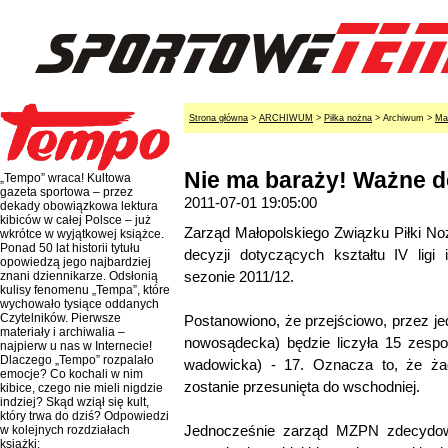
Strona główna
>
ARCHIWUM
>
Piłka nożna
> Archiwum >
Ma
Nie ma baraży! Ważne d
„Tempo” wraca! Kultowa
gazeta sportowa – przez
2011-07-01 19:05:00
dekady obowiązkowa lektura
kibiców w całej Polsce – już
Zarząd Małopolskiego Związku Piłki Noż
wkrótce w wyjątkowej książce.
Ponad 50 lat historii tytułu
decyzji dotyczących kształtu IV li
opowiedzą jego najbardziej
sezonie 2011/12.
znani dziennikarze. Odsłonią
kulisy fenomenu „Tempa”, które
wychowało tysiące oddanych
Czytelników. Pierwsze
Postanowiono, że przejściowo, przez je
materiały i archiwalia –
nowosądecka) będzie liczyła 15 zespo
najpierw u nas w Internecie!
Dlaczego „Tempo” rozpalało
wadowicka) - 17. Oznacza to, że ża
emocje? Co kochali w nim
zostanie przesunięta do wschodniej.
kibice, czego nie mieli nigdzie
indziej? Skąd wziął się kult,
który trwa do dziś? Odpowiedzi
Jednocześnie zarząd MZPN zdecydowa
w kolejnych rozdziałach
książki: