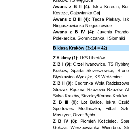
Kraków, TS Węgrzce
Awans z B II (4):
Iskra Krzęcin, Bo
Kostrze, Gajowianka Gaj
Awans z B III (4):
Tęcza Piekary, Isk
Niegoszowianka Niegoszowice
Awans z B IV (4):
Juvenia Prandoci
Polekarcice, Słomniczanka II Słomniki
B klasa Kraków (3x14 = 42)
Z A klasy (1):
LKS Libertów
Z B I (9):
Orzeł Iwanowice, TS Rybitw
Kraków, Sparta Skrzeszowice, Bronow
Błyskawica Wyciąże, KS Wróżenice
Z B II (9):
Cedronka Wola Radziszowsk
Strażak Rączna, Rzozovia Rzozów, Alb
Salva Kraków, Strzelcy/Korona Kraków
Z B III (9):
Lot Balice, Iskra Czuł
Sportowiec Modlniczka, Fitball Sz
Maszyce, Orzeł Bębło
Z B IV (8):
Płomień Kościelec, Spar
Gołcza, Wierzbowianka Wierzbno, St