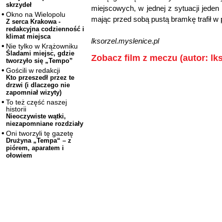
skrzydeł
miejscowych, w jednej z sytuacji jeden
Okno na Wielopolu
mając przed sobą pustą bramkę trafił w
Z serca Krakowa -
redakcyjna codzienność i
klimat miejsca
lksorzel.myslenice.pl
Nie tylko w Krążowniku
Śladami miejsc, gdzie
Zobacz film z meczu (autor: lk
tworzyło się „Tempo”
Gościli w redakcji
Kto przeszedł przez te
drzwi (i dlaczego nie
zapomniał wizyty)
To też część naszej
historii
Nieoczywiste wątki,
niezapomniane rozdziały
Oni tworzyli tę gazetę
Drużyna „Tempa“ – z
piórem, aparatem i
ołowiem