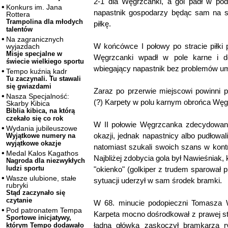
2-1 dla Węgrzcanki, a gol padł w pod
Konkurs im. Jana
napastnik gospodarzy będąc sam na s
Rottera
Trampolina dla młodych
piłkę.
talentów
Na zagranicznych
W końcówce I połowy po stracie piłki
wyjazdach
Misje specjalne w
Węgrzcanki wpadł w pole karne i do
świecie wielkiego sportu
wbiegający napastnik bez problemów umie
Tempo kuźnią kadr
Tu zaczynali. Tu stawali
się gwiazdami
Zaraz po przerwie miejscowi powinni 
Nasza Specjalność:
(?) Karpety w polu karnym obrońca Węgr
Skarby Kibica
Biblia kibica, na którą
czekało się co rok
W II połowie Węgrzcanka zdecydowanie
Wydania jubileuszowe
okazji, jednak napastnicy albo pudłowali
Wyjątkowe numery na
wyjątkowe okazje
natomiast szukali swoich szans w kontr
Medal Kalos Kagathos
Najbliżej zdobycia gola był Nawieśniak,
Nagroda dla niezwykłych
ludzi sportu
"okienko" (golkiper z trudem sparował pi
Wasze ulubione, stałe
sytuacji uderzył w sam środek bramki.
rubryki
Stąd zaczynało się
czytanie
W 68. minucie podopieczni Tomasza W
Pod patronatem Tempa
Karpeta mocno dośrodkował z prawej st
Sportowe inicjatywy,
ładną główką zaskoczył bramkarza r
którym Tempo dodawało