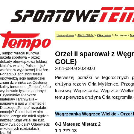
Strona główna
>
ARCHIWUM
>
Piłka nożna
> Archiwum >
Ma
Orzeł II sparował z Wę
„Tempo” wraca! Kultowa
gazeta sportowa – przez
GOLE)
dekady obowiązkowa lektura
kibiców w całej Polsce – już
2011-08-09 20:49:00
wkrótce w wyjątkowej książce.
Ponad 50 lat historii tytułu
Pierwszej porażki w tegorocznych 
opowiedzą jego najbardziej
znani dziennikarze. Odsłonią
drużyna rezerw Orła Myślenice. Przegr
kulisy fenomenu „Tempa”, które
klasową Węgrzcanką Węgrzce Wielkie,
wychowało tysiące oddanych
Czytelników. Pierwsze
temu pierwsza drużyna Orła rozgromiła 
materiały i archiwalia –
najpierw u nas w Internecie!
Dlaczego „Tempo” rozpalało
emocje? Co kochali w nim
Węgrzcanka Węgrzce Wielkie - Orzeł II
kibice, czego nie mieli nigdzie
indziej? Skąd wziął się kult,
0-1 Mateusz Mistarz 2
który trwa do dziś? Odpowiedzi
w kolejnych rozdziałach
1-1 ??? 13
książki: