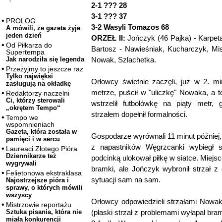
2-1 ??? 28
3-1 ??? 37
PROLOG
3-2 Wasyli Tomazos 68
A mówili, że gazeta żyje
jeden dzień
ORZEŁ II:
Jończyk (46 Pajka) - Karpet
Od Piłkarza do
Bartosz - Nawieśniak, Kucharczyk, Mis
Supertempa
Nowak, Szlachetka.
Jak narodziła się legenda
Przeżyjmy to jeszcze raz
Tylko najwięksi
Orłowcy świetnie zaczęli, już w 2. mi
zasługują na okładkę
metrze, puścił w "uliczkę" Nowaka, a 
Redaktorzy naczelni
Ci, którzy sterowali
wstrzelił futbolówkę na piąty metr,
„okrętem Tempo“
strzałem dopełnił formalności.
Tempo we
wspomnieniach
Gazeta, która została w
Gospodarze wyrównali 11 minut później,
pamięci i w sercu
z napastników Węgrzcanki wybiegł
Laureaci Złotego Pióra
Dziennikarze też
podcinką ulokował piłkę w siatce. Miej
wygrywali
bramki, ale Jończyk wybronił strzał 
Felietonowa ekstraklasa
sytuacji sam na sam.
Najostrzejsze pióra i
sprawy, o których mówili
wszyscy
Orłowcy odpowiedzieli strzałami Nowak
Mistrzowie reportażu
(płaski strzał z problemami wyłapał br
Sztuka pisania, która nie
miała konkurencji