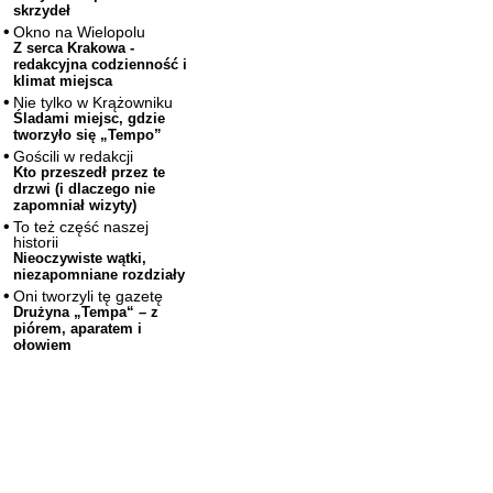
skrzydeł
Okno na Wielopolu
Z serca Krakowa -
redakcyjna codzienność i
klimat miejsca
Nie tylko w Krążowniku
Śladami miejsc, gdzie
tworzyło się „Tempo”
Gościli w redakcji
Kto przeszedł przez te
drzwi (i dlaczego nie
zapomniał wizyty)
To też część naszej
historii
Nieoczywiste wątki,
niezapomniane rozdziały
Oni tworzyli tę gazetę
Drużyna „Tempa“ – z
piórem, aparatem i
ołowiem