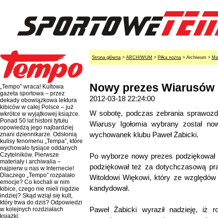
Strona główna
>
ARCHIWUM
>
Piłka nożna
> Archiwum >
Ma
Nowy prezes Wiarusów
„Tempo” wraca! Kultowa
gazeta sportowa – przez
2012-03-18 22:24:00
dekady obowiązkowa lektura
kibiców w całej Polsce – już
W sobotę, podczas zebrania sprawoz
wkrótce w wyjątkowej książce.
Ponad 50 lat historii tytułu
Wiarusy Igołomia wybrany został n
opowiedzą jego najbardziej
wychowanek klubu Paweł Żabicki.
znani dziennikarze. Odsłonią
kulisy fenomenu „Tempa”, które
wychowało tysiące oddanych
Czytelników. Pierwsze
Po wyborze nowy prezes podziękował 
materiały i archiwalia –
podziękował też za dotychczasową pra
najpierw u nas w Internecie!
Dlaczego „Tempo” rozpalało
Witoldowi Więkowi, który ze względów 
emocje? Co kochali w nim
kandydował.
kibice, czego nie mieli nigdzie
indziej? Skąd wziął się kult,
który trwa do dziś? Odpowiedzi
Paweł Żabicki wyraził nadzieję, iż 
w kolejnych rozdziałach
książki: