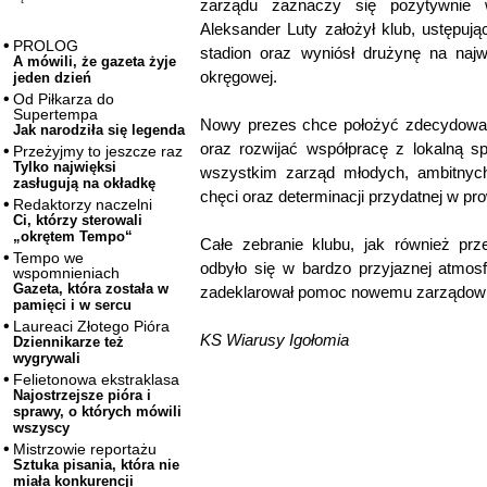
zarządu zaznaczy się pozytywnie w
Aleksander Luty założył klub, ustępuj
PROLOG
stadion oraz wyniósł drużynę na naj
A mówili, że gazeta żyje
okręgowej.
jeden dzień
Od Piłkarza do
Supertempa
Nowy prezes chce położyć zdecydowan
Jak narodziła się legenda
oraz rozwijać współpracę z lokalną s
Przeżyjmy to jeszcze raz
Tylko najwięksi
wszystkim zarząd młodych, ambitnych
zasługują na okładkę
chęci oraz determinacji przydatnej w pr
Redaktorzy naczelni
Ci, którzy sterowali
„okrętem Tempo“
Całe zebranie klubu, jak również pr
Tempo we
odbyło się w bardzo przyjaznej atmos
wspomnieniach
Gazeta, która została w
zadeklarował pomoc nowemu zarządowi
pamięci i w sercu
Laureaci Złotego Pióra
KS Wiarusy Igołomia
Dziennikarze też
wygrywali
Felietonowa ekstraklasa
Najostrzejsze pióra i
sprawy, o których mówili
wszyscy
Mistrzowie reportażu
Sztuka pisania, która nie
miała konkurencji