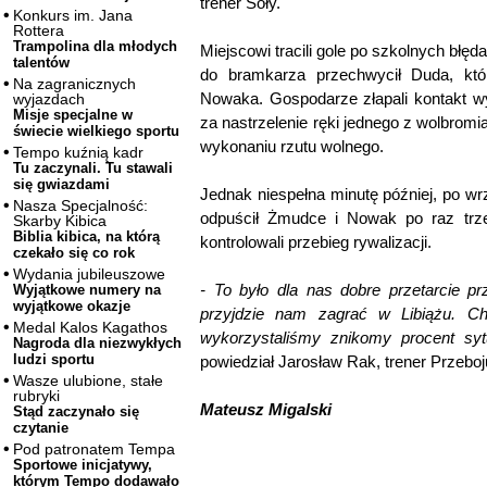
trener Soły.
Konkurs im. Jana
Rottera
Trampolina dla młodych
Miejscowi tracili gole po szkolnych błę
talentów
do bramkarza przechwycił Duda, któ
Na zagranicznych
Nowaka. Gospodarze złapali kontakt w
wyjazdach
Misje specjalne w
za nastrzelenie ręki jednego z wolbromi
świecie wielkiego sportu
wykonaniu rzutu wolnego.
Tempo kuźnią kadr
Tu zaczynali. Tu stawali
się gwiazdami
Jednak niespełna minutę później, po wr
Nasza Specjalność:
odpuścił Żmudce i Nowak po raz trzec
Skarby Kibica
Biblia kibica, na którą
kontrolowali przebieg rywalizacji.
czekało się co rok
Wydania jubileuszowe
- To było dla nas dobre przetarcie pr
Wyjątkowe numery na
wyjątkowe okazje
przyjdzie nam zagrać w Libiążu. Chł
Medal Kalos Kagathos
wykorzystaliśmy znikomy procent syt
Nagroda dla niezwykłych
ludzi sportu
powiedział Jarosław Rak, trener Przeboj
Wasze ulubione, stałe
rubryki
Mateusz Migalski
Stąd zaczynało się
czytanie
Pod patronatem Tempa
Sportowe inicjatywy,
którym Tempo dodawało