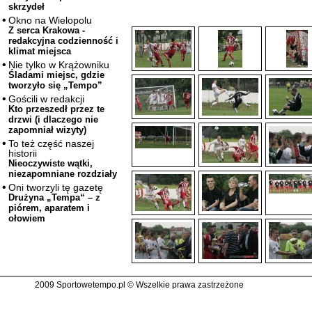
skrzydeł
Okno na Wielopolu
Z serca Krakowa -
redakcyjna codzienność i
klimat miejsca
Nie tylko w Krążowniku
Śladami miejsc, gdzie
tworzyło się „Tempo”
Gościli w redakcji
Kto przeszedł przez te
drzwi (i dlaczego nie
zapomniał wizyty)
To też część naszej
historii
Nieoczywiste wątki,
niezapomniane rozdziały
Oni tworzyli tę gazetę
Drużyna „Tempa“ – z
piórem, aparatem i
ołowiem
2009 Sportowetempo.pl © Wszelkie prawa zastrzeżone