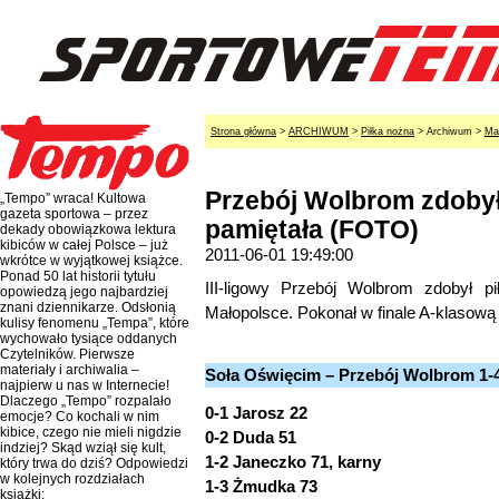
Strona główna
>
ARCHIWUM
>
Piłka nożna
> Archiwum >
Ma
Przebój Wolbrom zdobył
„Tempo” wraca! Kultowa
gazeta sportowa – przez
pamiętała (FOTO)
dekady obowiązkowa lektura
kibiców w całej Polsce – już
2011-06-01 19:49:00
wkrótce w wyjątkowej książce.
Ponad 50 lat historii tytułu
III-ligowy Przebój Wolbrom zdobył p
opowiedzą jego najbardziej
znani dziennikarze. Odsłonią
Małopolsce. Pokonał w finale A-klasową
kulisy fenomenu „Tempa”, które
wychowało tysiące oddanych
Czytelników. Pierwsze
materiały i archiwalia –
Soła Oświęcim – Przebój Wolbrom 1-4
najpierw u nas w Internecie!
Dlaczego „Tempo” rozpalało
0-1 Jarosz 22
emocje? Co kochali w nim
kibice, czego nie mieli nigdzie
0-2 Duda 51
indziej? Skąd wziął się kult,
1-2 Janeczko 71, karny
który trwa do dziś? Odpowiedzi
w kolejnych rozdziałach
1-3 Żmudka 73
książki: