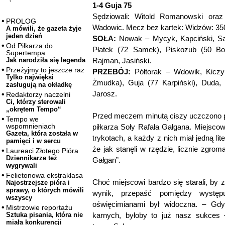
1-4 Guja 75
Sędziowali: Witold Romanowski ora
PROLOG
Wadowic. Mecz bez kartek: Widzów: 35
A mówili, że gazeta żyje
jeden dzień
SOŁA:
Nowak – Mycyk, Kapciński, Sał
Od Piłkarza do
Płatek (72 Samek), Piskozub (50 Bo
Supertempa
Rajman, Jasiński.
Jak narodziła się legenda
Przeżyjmy to jeszcze raz
PRZEBÓJ:
Półtorak – Wdowik, Kiczy
Tylko najwięksi
Żmudka), Guja (77 Karpiński), Duda,
zasługują na okładkę
Jarosz.
Redaktorzy naczelni
Ci, którzy sterowali
„okrętem Tempo“
Przed meczem minutą ciszy uczczono pa
Tempo we
wspomnieniach
piłkarza Soły Rafała Gałgana. Miejsco
Gazeta, która została w
trykotach, a każdy z nich miał jedną lit
pamięci i w sercu
że jak stanęli w rzędzie, licznie zgro
Laureaci Złotego Pióra
Dziennikarze też
Gałgan”.
wygrywali
Felietonowa ekstraklasa
Choć miejscowi bardzo się starali, b
Najostrzejsze pióra i
sprawy, o których mówili
wynik, przepaść pomiędzy występ
wszyscy
oświęcimianami był widoczna. – Gdy
Mistrzowie reportażu
karnych, byłoby to już nasz sukces 
Sztuka pisania, która nie
miała konkurencji