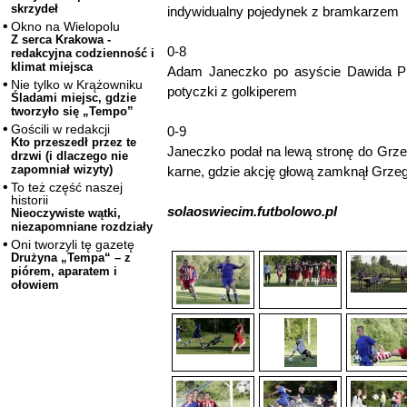
skrzydeł
indywidualny pojedynek z bramkarzem
Okno na Wielopolu
Z serca Krakowa -
0-8
redakcyjna codzienność i
klimat miejsca
Adam Janeczko po asyście Dawida Pi
Nie tylko w Krążowniku
potyczki z golkiperem
Śladami miejsc, gdzie
tworzyło się „Tempo”
Gościli w redakcji
0-9
Kto przeszedł przez te
Janeczko podał na lewą stronę do Grz
drzwi (i dlaczego nie
zapomniał wizyty)
karne, gdzie akcję głową zamknął Grze
To też część naszej
historii
solaoswiecim.futbolowo.pl
Nieoczywiste wątki,
niezapomniane rozdziały
Oni tworzyli tę gazetę
Drużyna „Tempa“ – z
piórem, aparatem i
ołowiem