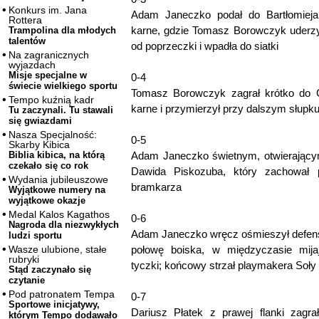
Konkurs im. Jana
Adam Janeczko podał do Bartłomieja
Rottera
karne, gdzie Tomasz Borowczyk uderzył
Trampolina dla młodych
talentów
od poprzeczki i wpadła do siatki
Na zagranicznych
wyjazdach
Misje specjalne w
0-4
świecie wielkiego sportu
Tomasz Borowczyk zagrał krótko do 
Tempo kuźnią kadr
karne i przymierzył przy dalszym słupk
Tu zaczynali. Tu stawali
się gwiazdami
Nasza Specjalność:
0-5
Skarby Kibica
Adam Janeczko świetnym, otwierający
Biblia kibica, na którą
czekało się co rok
Dawida Piskozuba, który zachował p
Wydania jubileuszowe
bramkarza
Wyjątkowe numery na
wyjątkowe okazje
Medal Kalos Kagathos
0-6
Nagroda dla niezwykłych
Adam Janeczko wręcz ośmieszył defens
ludzi sportu
połowę boiska, w międzyczasie mij
Wasze ulubione, stałe
rubryki
tyczki; końcowy strzał playmakera Soły
Stąd zaczynało się
czytanie
Pod patronatem Tempa
0-7
Sportowe inicjatywy,
Dariusz Płatek z prawej flanki zagr
którym Tempo dodawało