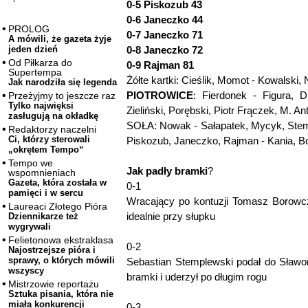
0-5 Piskozub 43
0-6 Janeczko 44
PROLOG
0-7 Janeczko 71
A mówili, że gazeta żyje
0-8 Janeczko 72
jeden dzień
Od Piłkarza do
0-9 Rajman 81
Supertempa
Żółte kartki: Cieślik, Momot - Kowalski
Jak narodziła się legenda
PIOTROWICE
: Fierdonek - Figura, D
Przeżyjmy to jeszcze raz
Tylko najwięksi
Zieliński, Porębski, Piotr Frączek, M. A
zasługują na okładkę
SOŁA: Nowak - Sałapatek, Mycyk, Stemp
Redaktorzy naczelni
Ci, którzy sterowali
Piskozub, Janeczko, Rajman - Kania, 
„okrętem Tempo“
Tempo we
Jak padły bramki
?
wspomnieniach
Gazeta, która została w
0-1
pamięci i w sercu
Wracający po kontuzji Tomasz Borowcz
Laureaci Złotego Pióra
idealnie przy słupku
Dziennikarze też
wygrywali
Felietonowa ekstraklasa
0-2
Najostrzejsze pióra i
sprawy, o których mówili
Sebastian Stemplewski podał do Sławom
wszyscy
bramki i uderzył po długim rogu
Mistrzowie reportażu
Sztuka pisania, która nie
miała konkurencji
0-3