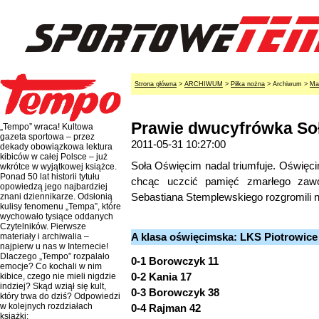
Strona główna
>
ARCHIWUM
>
Piłka nożna
> Archiwum >
Ma
Prawie dwucyfrówka So
„Tempo” wraca! Kultowa
gazeta sportowa – przez
2011-05-31 10:27:00
dekady obowiązkowa lektura
kibiców w całej Polsce – już
Soła Oświęcim nadal triumfuje. Oświęci
wkrótce w wyjątkowej książce.
Ponad 50 lat historii tytułu
chcąc uczcić pamięć zmarłego zawo
opowiedzą jego najbardziej
Sebastiana Stemplewskiego rozgromili n
znani dziennikarze. Odsłonią
kulisy fenomenu „Tempa”, które
wychowało tysiące oddanych
Czytelników. Pierwsze
A klasa oświęcimska: LKS Piotrowice 
materiały i archiwalia –
najpierw u nas w Internecie!
Dlaczego „Tempo” rozpalało
0-1 Borowczyk 11
emocje? Co kochali w nim
0-2 Kania 17
kibice, czego nie mieli nigdzie
indziej? Skąd wziął się kult,
0-3 Borowczyk 38
który trwa do dziś? Odpowiedzi
w kolejnych rozdziałach
0-4 Rajman 42
książki: