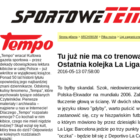
Strona główna
>
ARCHIWUM
>
Piłka nożna
>
Ligi zagraniczn
Tu już nie ma co trenowa
„Tempo” wraca! Kultowa
gazeta sportowa – przez
Ostatnia kolejka La Liga
dekady obowiązkowa lektura
kibiców w całej Polsce – już
2016-05-13 07:58:00
wkrótce w wyjątkowej książce.
Ponad 50 lat historii tytułu
opowiedzą jego najbardziej
znani dziennikarze. Odsłonią
To byłby skandal. Szok, niedowierzani
kulisy fenomenu „Tempa”, które
Polska-Ekwador na mundialu 2006. Zale
wychowało tysiące oddanych
Czytelników. Pierwsze
tłuczenie głową w ścianę. W dwóch słowac
materiały i archiwalia –
w języku słowo "gdyby", warto puścić w
najpierw u nas w Internecie!
Dlaczego „Tempo” rozpalało
zastanowić się, czy w hiszpańskim fut
emocje? Co kochali w nim
kibice, czego nie mieli nigdzie
o którym mówiono by przez dziesiątki lat
indziej? Skąd wziął się kult,
La Liga: Barcelona jedzie po trzy punkty
który trwa do dziś? Odpowiedzi
w kolejnych rozdziałach
"oczka" - będzie bił się z Deportivo La C
książki: