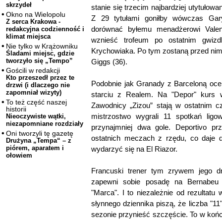
skrzydeł
stanie się trzecim najbardziej utytułowa
Okno na Wielopolu
Z 29 tytułami goniłby wówczas Gary
Z serca Krakowa -
dorównać byłemu menadżerowi Valen
redakcyjna codzienność i
klimat miejsca
wznieść trofeum po ostatnim gwizd
Nie tylko w Krążowniku
Krychowiaka. Po tym zostaną przed nim j
Śladami miejsc, gdzie
tworzyło się „Tempo”
Giggs (36).
Gościli w redakcji
Kto przeszedł przez te
Podobnie jak Granady z Barceloną oce
drzwi (i dlaczego nie
zapomniał wizyty)
starciu z Realem. Na "Depor" kurs w
To też część naszej
Zawodnicy „Zizou” stają w ostatnim cz
historii
mistrzostwo wygrali 11 spotkań ligow
Nieoczywiste wątki,
niezapomniane rozdziały
przynajmniej dwa gole. Deportivo pr
Oni tworzyli tę gazetę
ostatnich meczach z rzędu, co daje 
Drużyna „Tempa“ – z
piórem, aparatem i
wydarzyć się na El Riazor.
ołowiem
Francuski trener tym zrywem jego d
zapewni sobie posadę na Bernabeu 
"Marca". I to niezależnie od rezultatu 
słynnego dziennika piszą, że liczba "1
sezonie przynieść szczęście. To w końcu