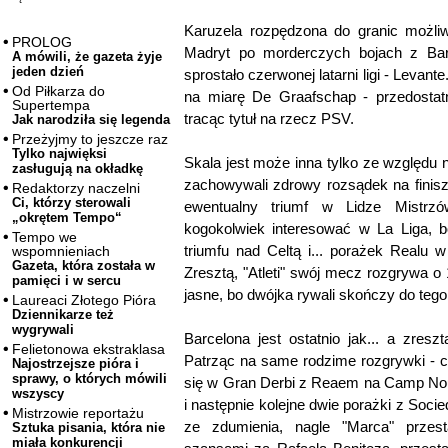
Karuzela rozpędzona do granic możliwo
PROLOG
Madryt po morderczych bojach z Barc
A mówili, że gazeta żyje
jeden dzień
sprostało czerwonej latarni ligi - Levante
Od Piłkarza do
na miarę De Graafschap - przedostatn
Supertempa
tracąc tytuł na rzecz PSV.
Jak narodziła się legenda
Przeżyjmy to jeszcze raz
Tylko najwięksi
Skala jest może inna tylko ze względu n
zasługują na okładkę
zachowywali zdrowy rozsądek na finis
Redaktorzy naczelni
Ci, którzy sterowali
ewentualny triumf w Lidze Mistrzó
„okrętem Tempo“
kogokolwiek interesować w La Liga, 
Tempo we
triumfu nad Celtą i... porażek Realu 
wspomnieniach
Gazeta, która została w
Zresztą, "Atleti" swój mecz rozgrywa o
pamięci i w sercu
jasne, bo dwójka rywali skończy do teg
Laureaci Złotego Pióra
Dziennikarze też
wygrywali
Barcelona jest ostatnio jak... a zresz
Felietonowa ekstraklasa
Patrząc na same rodzime rozgrywki - c
Najostrzejsze pióra i
sprawy, o których mówili
się w Gran Derbi z Reaem na Camp Nou
wszyscy
i następnie kolejne dwie porażki z Socie
Mistrzowie reportażu
ze zdumienia, nagle "Marca" przes
Sztuka pisania, która nie
miała konkurencji