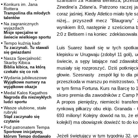
szansami za Rafaela Beniteza, przest
Konkurs im. Jana
Zinedine'a Zidane'a. Patrzono raczej j
Rottera
Trampolina dla młodych
coraz jaśniej. Kiedy Atletico miało tyle 
talentów
niżej... przyszedł mecz "Blaugrany
Na zagranicznych
wynikiem 8:0, następnie z sześcioma b
wyjazdach
Misje specjalne w
2:0 z Betisem i na koniec zdeklasowała
świecie wielkiego sportu
Tempo kuźnią kadr
Luis Suarez bawił się w tych spotka
Tu zaczynali. Tu stawali
się gwiazdami
klepisku w Urugwaju (zdobył 11 goli), 
Nasza Specjalność:
świecie, a sępy latające nad zdawało
Skarby Kibica
Biblia kibica, na którą
musiały się rozproszyć. Dziś potknięc
czekało się co rok
głowie. Szesnasty zespół ligi to dla p
Wydania jubileuszowe
przeszkoda w marszu po mistrzostwo. 
Wyjątkowe numery na
wyjątkowe okazje
w tym firma Fortuna. Kurs na Barcę to 
Medal Kalos Kagathos
skoro premia dla zawodników z Camp N
Nagroda dla niezwykłych
A propos pieniędzy, niemiecki transfe
ludzi sportu
Wasze ulubione, stałe
rynkową piłkarzy obu ekip. Granada -
rubryki
693 miliony! Kolejny dowód na to, że e
Stąd zaczynało się
czytanie
kolejki!) ma obowiązek dowieźć to do k
Pod patronatem Tempa
Sportowe inicjatywy,
Jeżeli świętujący w tym tygodniu 32. uro
którym Tempo dodawało