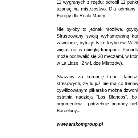
11 wygranych z rzędu; odrobił 11 pun
szansę na mistrzostwo. Dla odmiany 
Europy dla Realu Madryt.
Nie byłoby to jednak możliwe, gdyb
Sfrustrowany swoją wyhamowaną karie
zawołanie, irytując tylko krytyków. W 3
więcej niż w ubiegłej kampanii. Ponadt
może pochwalić się 20 meczami, w który
w La Lidze i 2 w Lidze Mistrzów).
Skazany za korupcję trener Janusz
stresowych, że tu już nie ma co trenow
cywilizowanym piłkarsko można dzwonien
ostatnia nadzieja "Los Blancos", 
argumentów - potrzebuje pomocy nieb
Barcelony...
www.arskomgroup.pl