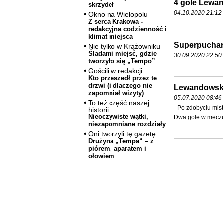
4 gole Lewa
skrzydeł
04.10.2020 21:12 
Okno na Wielopolu
Z serca Krakowa -
redakcyjna codzienność i
klimat miejsca
Superpuchar
Nie tylko w Krążowniku
Śladami miejsc, gdzie
30.09.2020 22:50 
tworzyło się „Tempo”
Gościli w redakcji
Kto przeszedł przez te
drzwi (i dlaczego nie
Lewandowski 
zapomniał wizyty)
05.07.2020 08:46 
To też część naszej
Po zdobyciu mis
historii
Nieoczywiste wątki,
Dwa gole w meczu 
niezapomniane rozdziały
Oni tworzyli tę gazetę
Drużyna „Tempa“ – z
piórem, aparatem i
ołowiem