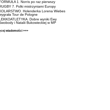
FORMUŁA 1. Norris po raz pierwszy
RUGBY 7. Polki mistrzyniami Europy
KOLARSTWO. Holenderka Lorena Wiebes
wygrała Tour de Pologne
LEKKOATLETYKA. Dobre wyniki Ewy
Swobody i Natalii Bukowieckiej w MP
ęcej wiadomości >>>