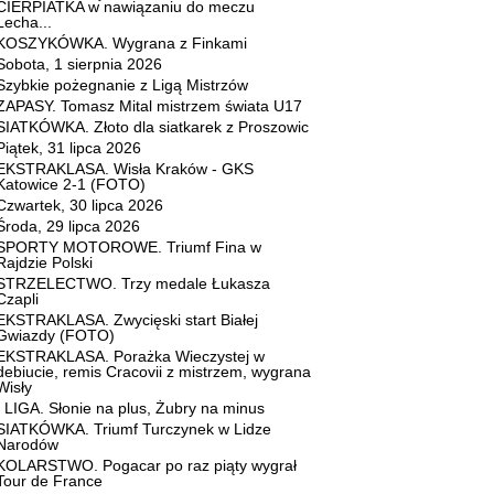
CIERPIATKA w nawiązaniu do meczu
Lecha...
KOSZYKÓWKA. Wygrana z Finkami
Sobota, 1 sierpnia 2026
Szybkie pożegnanie z Ligą Mistrzów
ZAPASY. Tomasz Mital mistrzem świata U17
SIATKÓWKA. Złoto dla siatkarek z Proszowic
Piątek, 31 lipca 2026
EKSTRAKLASA. Wisła Kraków - GKS
Katowice 2-1 (FOTO)
Czwartek, 30 lipca 2026
Środa, 29 lipca 2026
SPORTY MOTOROWE. Triumf Fina w
Rajdzie Polski
STRZELECTWO. Trzy medale Łukasza
Czapli
EKSTRAKLASA. Zwycięski start Białej
Gwiazdy (FOTO)
EKSTRAKLASA. Porażka Wieczystej w
debiucie, remis Cracovii z mistrzem, wygrana
Wisły
I LIGA. Słonie na plus, Żubry na minus
SIATKÓWKA. Triumf Turczynek w Lidze
Narodów
KOLARSTWO. Pogacar po raz piąty wygrał
Tour de France