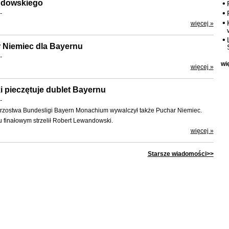
ndowskiego
-
więcej »
 Niemiec dla Bayernu
-
wi
więcej »
pieczętuje dublet Bayernu
-
trzostwa Bundesligi Bayern Monachium wywalczył także Puchar Niemiec.
finałowym strzelił Robert Lewandowski.
więcej »
Starsze wiadomości>>