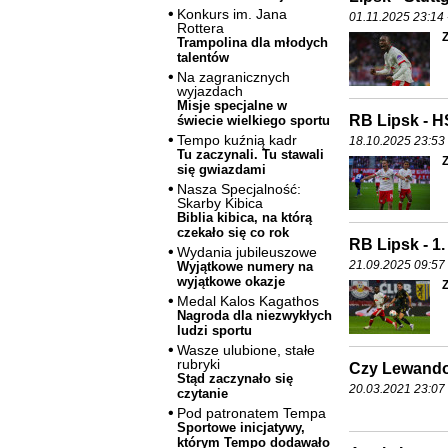
Konkurs im. Jana
01.11.2025 23:14 
Rottera
Z
Trampolina dla młodych
talentów
Na zagranicznych
wyjazdach
Misje specjalne w
RB Lipsk - 
świecie wielkiego sportu
Tempo kuźnią kadr
18.10.2025 23:53 
Tu zaczynali. Tu stawali
Z
się gwiazdami
Nasza Specjalność:
Skarby Kibica
Biblia kibica, na którą
czekało się co rok
RB Lipsk - 1
Wydania jubileuszowe
21.09.2025 09:57 
Wyjątkowe numery na
wyjątkowe okazje
Z
Medal Kalos Kagathos
Nagroda dla niezwykłych
ludzi sportu
Wasze ulubione, stałe
rubryki
Czy Lewandow
Stąd zaczynało się
20.03.2021 23:07 
czytanie
Pod patronatem Tempa
Sportowe inicjatywy,
którym Tempo dodawało