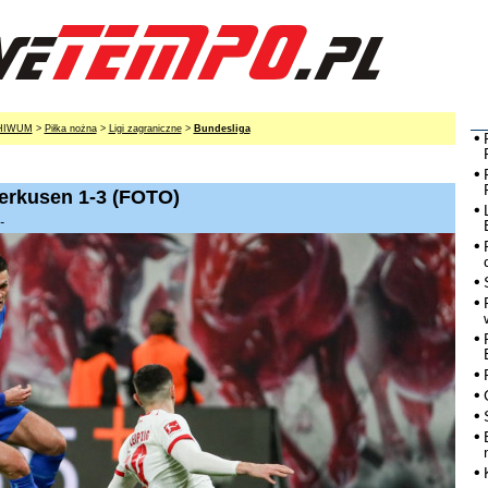
HIWUM
>
Piłka nożna
>
Ligi zagraniczne
>
Bundesliga
verkusen 1-3 (FOTO)
-