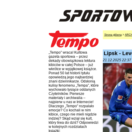
Strona główna
>
ARC
Lipsk - Le
„Tempo” wraca! Kultowa
gazeta sportowa – przez
21.12.2025 22:37 
dekady obowiązkowa lektura
kibiców w całej Polsce – już
wkrótce w wyjątkowej książce.
Ponad 50 lat historii tytułu
opowiedzą jego najbardziej
znani dziennikarze. Odsłonią
kulisy fenomenu „Tempa”, które
wychowało tysiące oddanych
Czytelników. Pierwsze
materiały i archiwalia –
najpierw u nas w Internecie!
Dlaczego „Tempo” rozpalało
emocje? Co kochali w nim
kibice, czego nie mieli nigdzie
indziej? Skąd wziął się kult,
który trwa do dziś? Odpowiedzi
w kolejnych rozdziałach
książki: