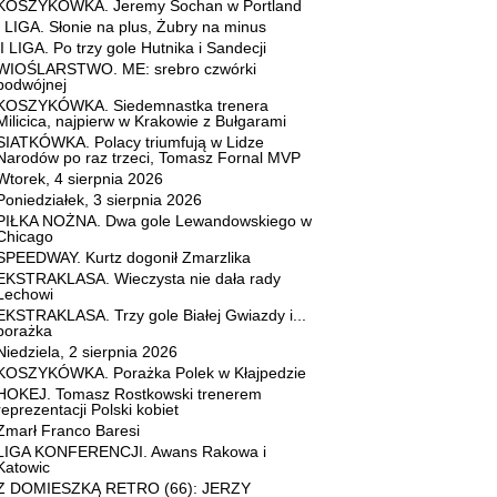
KOSZYKÓWKA. Jeremy Sochan w Portland
I LIGA. Słonie na plus, Żubry na minus
II LIGA. Po trzy gole Hutnika i Sandecji
WIOŚLARSTWO. ME: srebro czwórki
podwójnej
KOSZYKÓWKA. Siedemnastka trenera
Milicica, najpierw w Krakowie z Bułgarami
SIATKÓWKA. Polacy triumfują w Lidze
Narodów po raz trzeci, Tomasz Fornal MVP
Wtorek, 4 sierpnia 2026
Poniedziałek, 3 sierpnia 2026
PIŁKA NOŻNA. Dwa gole Lewandowskiego w
Chicago
SPEEDWAY. Kurtz dogonił Zmarzlika
EKSTRAKLASA. Wieczysta nie dała rady
Lechowi
EKSTRAKLASA. Trzy gole Białej Gwiazdy i...
porażka
Niedziela, 2 sierpnia 2026
KOSZYKÓWKA. Porażka Polek w Kłajpedzie
HOKEJ. Tomasz Rostkowski trenerem
reprezentacji Polski kobiet
Zmarł Franco Baresi
LIGA KONFERENCJI. Awans Rakowa i
Katowic
Z DOMIESZKĄ RETRO (66): JERZY