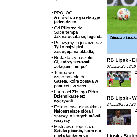
PROLOG
A mówili, że gazeta żyje
jeden dzień
Od Piłkarza do
Supertempa
Jak narodziła się legenda
Zdjęcia z Lip
Przeżyjmy to jeszcze raz
Tylko najwięksi
zasługują na okładkę
Redaktorzy naczelni
RB Lipsk - Ei
Ci, którzy sterowali
07.12.2025 12:19 
„okrętem Tempo“
Tempo we
Z
wspomnieniach
Gazeta, która została w
pamięci i w sercu
Laureaci Złotego Pióra
Dziennikarze też
RB Lipsk - W
wygrywali
24.11.2025 23:20 
Felietonowa ekstraklasa
Z
Najostrzejsze pióra i
sprawy, o których mówili
wszyscy
Mistrzowie reportażu
Sztuka pisania, która nie
miała konkurencji
Lipsk - Stutt