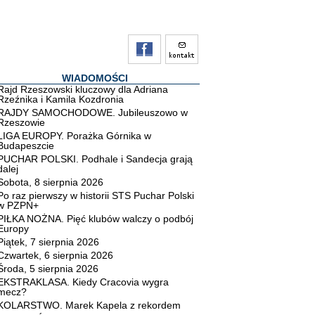
WIADOMOŚCI
Rajd Rzeszowski kluczowy dla Adriana
Rzeźnika i Kamila Kozdronia
RAJDY SAMOCHODOWE. Jubileuszowo w
Rzeszowie
LIGA EUROPY. Porażka Górnika w
Budapeszcie
PUCHAR POLSKI. Podhale i Sandecja grają
dalej
Sobota, 8 sierpnia 2026
Po raz pierwszy w historii STS Puchar Polski
w PZPN+
PIŁKA NOŻNA. Pięć klubów walczy o podbój
Europy
Piątek, 7 sierpnia 2026
Czwartek, 6 sierpnia 2026
Środa, 5 sierpnia 2026
EKSTRAKLASA. Kiedy Cracovia wygra
mecz?
KOLARSTWO. Marek Kapela z rekordem