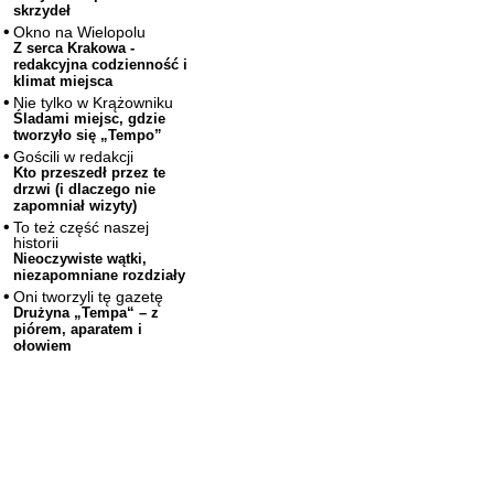
skrzydeł
Okno na Wielopolu
Z serca Krakowa -
redakcyjna codzienność i
klimat miejsca
Nie tylko w Krążowniku
Śladami miejsc, gdzie
tworzyło się „Tempo”
Gościli w redakcji
Kto przeszedł przez te
drzwi (i dlaczego nie
zapomniał wizyty)
To też część naszej
historii
Nieoczywiste wątki,
niezapomniane rozdziały
Oni tworzyli tę gazetę
Drużyna „Tempa“ – z
piórem, aparatem i
ołowiem