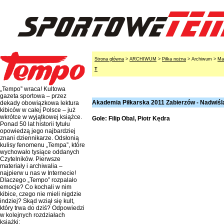
Strona główna
>
ARCHIWUM
>
Piłka nożna
> Archiwum >
Ma
T
„Tempo” wraca! Kultowa
gazeta sportowa – przez
Akademia Piłkarska 2011 Zabierzów - Nadwiśl
dekady obowiązkowa lektura
kibiców w całej Polsce – już
wkrótce w wyjątkowej książce.
Gole: Filip Obal, Piotr Kędra
Ponad 50 lat historii tytułu
opowiedzą jego najbardziej
znani dziennikarze. Odsłonią
kulisy fenomenu „Tempa”, które
wychowało tysiące oddanych
Czytelników. Pierwsze
materiały i archiwalia –
najpierw u nas w Internecie!
Dlaczego „Tempo” rozpalało
emocje? Co kochali w nim
kibice, czego nie mieli nigdzie
indziej? Skąd wziął się kult,
który trwa do dziś? Odpowiedzi
w kolejnych rozdziałach
książki: