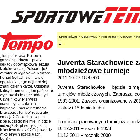
Strona główna
>
ARCHIWUM
>
Piłka nożna
> Archiwum >
Ma
T
„Tempo” wraca! Kultowa
gazeta sportowa – przez
Juventa Starachowice z
dekady obowiązkowa lektura
kibiców w całej Polsce – już
młodzieżowe turnieje
wkrótce w wyjątkowej książce.
2011-10-27 18:44:00
Ponad 50 lat historii tytułu
opowiedzą jego najbardziej
znani dziennikarze. Odsłonią
Juventa Starachowice będzie zimą
kulisy fenomenu „Tempa”, które
turniejów młodzieżowych. Zaprasza do
wychowało tysiące oddanych
Czytelników. Pierwsze
1993-2001. Zawody organizowane w 2011
materiały i archiwalia –
z okazji 15-letnia klubu.
najpierw u nas w Internecie!
Dlaczego „Tempo” rozpalało
emocje? Co kochali w nim
Terminarz planowanych turniejów z pod
kibice, czego nie mieli nigdzie
indziej? Skąd wziął się kult,
10.12.2011 – rocznik 1993
który trwa do dziś? Odpowiedzi
w kolejnych rozdziałach
11.12.2011 – rocznik 2000
książki: