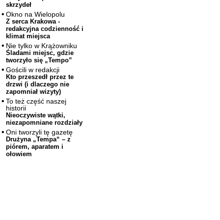
skrzydeł
Okno na Wielopolu
Z serca Krakowa -
redakcyjna codzienność i
klimat miejsca
Nie tylko w Krążowniku
Śladami miejsc, gdzie
tworzyło się „Tempo”
Gościli w redakcji
Kto przeszedł przez te
drzwi (i dlaczego nie
zapomniał wizyty)
To też część naszej
historii
Nieoczywiste wątki,
niezapomniane rozdziały
Oni tworzyli tę gazetę
Drużyna „Tempa“ – z
piórem, aparatem i
ołowiem