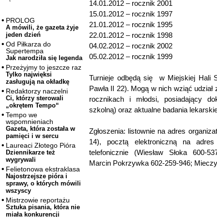
14.01.2012 – rocznik 2001
15.01.2012 – rocznik 1997
PROLOG
21.01.2012 – rocznik 1995
A mówili, że gazeta żyje
22.01.2012 – rocznik 1998
jeden dzień
Od Piłkarza do
04.02.2012 – rocznik 2002
Supertempa
05.02.2012 – rocznik 1999
Jak narodziła się legenda
Przeżyjmy to jeszcze raz
Tylko najwięksi
Turnieje odbędą się w Miejskiej Hali 
zasługują na okładkę
Pawła II 22). Mogą w nich wziąć udzia
Redaktorzy naczelni
Ci, którzy sterowali
rocznikach i młodsi, posiadający do
„okrętem Tempo“
szkolną) oraz aktualne badania lekarski
Tempo we
wspomnieniach
Gazeta, która została w
Zgłoszenia: listownie na adres organiza
pamięci i w sercu
14), pocztą elektroniczną na adres 
Laureaci Złotego Pióra
telefonicznie (Wiesław Słoka 600-53
Dziennikarze też
wygrywali
Marcin Pokrzywka 602-259-946; Mieczy
Felietonowa ekstraklasa
Najostrzejsze pióra i
sprawy, o których mówili
wszyscy
Mistrzowie reportażu
Sztuka pisania, która nie
miała konkurencji