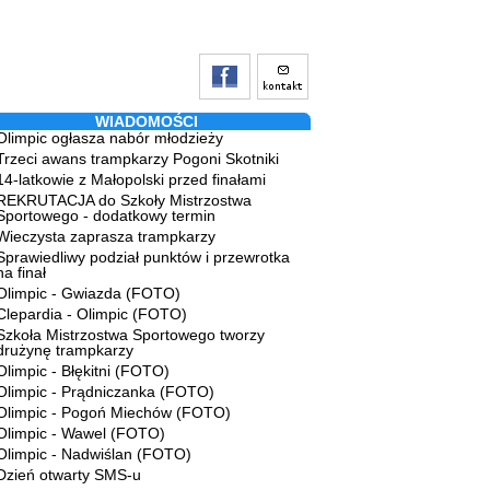
WIADOMOŚCI
Olimpic ogłasza nabór młodzieży
Trzeci awans trampkarzy Pogoni Skotniki
14-latkowie z Małopolski przed finałami
REKRUTACJA do Szkoły Mistrzostwa
Sportowego - dodatkowy termin
Wieczysta zaprasza trampkarzy
Sprawiedliwy podział punktów i przewrotka
na finał
Olimpic - Gwiazda (FOTO)
Clepardia - Olimpic (FOTO)
Szkoła Mistrzostwa Sportowego tworzy
drużynę trampkarzy
Olimpic - Błękitni (FOTO)
Olimpic - Prądniczanka (FOTO)
Olimpic - Pogoń Miechów (FOTO)
Olimpic - Wawel (FOTO)
Olimpic - Nadwiślan (FOTO)
Dzień otwarty SMS-u