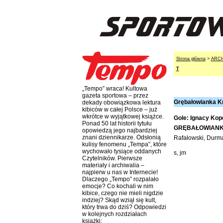
Strona główna
>
ARC
T
„Tempo” wraca! Kultowa
gazeta sportowa – przez
Grębałowianka Kr
dekady obowiązkowa lektura
kibiców w całej Polsce – już
wkrótce w wyjątkowej książce.
Gole: Ignacy Kope
Ponad 50 lat historii tytułu
GRĘBAŁOWIAN
opowiedzą jego najbardziej
znani dziennikarze. Odsłonią
Rafałowski, Durma
kulisy fenomenu „Tempa”, które
wychowało tysiące oddanych
s, jm
Czytelników. Pierwsze
materiały i archiwalia –
najpierw u nas w Internecie!
Dlaczego „Tempo” rozpalało
emocje? Co kochali w nim
kibice, czego nie mieli nigdzie
indziej? Skąd wziął się kult,
który trwa do dziś? Odpowiedzi
w kolejnych rozdziałach
książki: