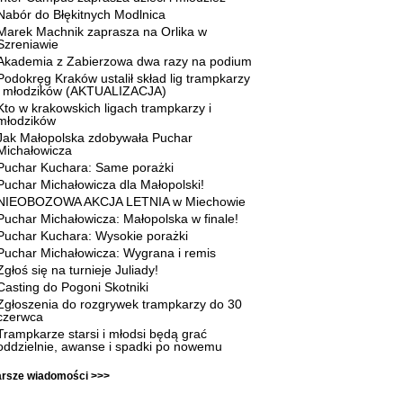
Nabór do Błękitnych Modlnica
Marek Machnik zaprasza na Orlika w
Szreniawie
Akademia z Zabierzowa dwa razy na podium
Podokręg Kraków ustalił skład lig trampkarzy
i młodzików (AKTUALIZACJA)
Kto w krakowskich ligach trampkarzy i
młodzików
Jak Małopolska zdobywała Puchar
Michałowicza
Puchar Kuchara: Same porażki
Puchar Michałowicza dla Małopolski!
NIEOBOZOWA AKCJA LETNIA w Miechowie
Puchar Michałowicza: Małopolska w finale!
Puchar Kuchara: Wysokie porażki
Puchar Michałowicza: Wygrana i remis
Zgłoś się na turnieje Juliady!
Casting do Pogoni Skotniki
Zgłoszenia do rozgrywek trampkarzy do 30
czerwca
Trampkarze starsi i młodsi będą grać
oddzielnie, awanse i spadki po nowemu
arsze wiadomości >>>