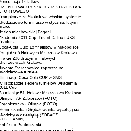
Konsultacja 14-latków
DZIEŃ OTWARTY SZKOŁY MISTRZOSTWA
SPORTOWEGO
Trampkarze ze Skotnik we włoskim systemie
Młodzieżowe terminarze w styczniu, lutym i
marcu
Jesień miechowskiej Pogoni
Akademia 2011 Cup: Triumf Dalinu i UKS
Trzebinia
Coca-Cola Cup: 18 finalistów w Małopolsce
Drugi dzień Halowych Mistrzostw Krakowa
Prawie 200 drużyn w Halowych
Mistrzostwach Krakowa!
Juventa Starachowice zaprasza na
młodzieżowe turnieje
Eliminacje Coca Cola CUP w SMS
W listopadzie siedem turniejów "Akademia
2011 Cup"
Za miesiąc 51. Halowe Mistrzostwa Krakowa
Olimpic - AP Zabierzów (FOTO)
Prądniczanka - Olimpic (FOTO)
Słomniczanka i Grębałowianka wycofują się
Młodzicy w dziesiątkę (ZOBACZ
REGULAMIN)
Nabór do Prądniczanki
Inter Campus zaprasza dzieci i młodzież