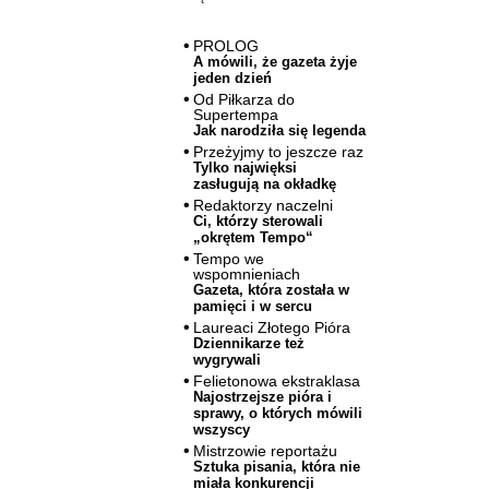
PROLOG
A mówili, że gazeta żyje
jeden dzień
Od Piłkarza do
Supertempa
Jak narodziła się legenda
Przeżyjmy to jeszcze raz
Tylko najwięksi
zasługują na okładkę
Redaktorzy naczelni
Ci, którzy sterowali
„okrętem Tempo“
Tempo we
wspomnieniach
Gazeta, która została w
pamięci i w sercu
Laureaci Złotego Pióra
Dziennikarze też
wygrywali
Felietonowa ekstraklasa
Najostrzejsze pióra i
sprawy, o których mówili
wszyscy
Mistrzowie reportażu
Sztuka pisania, która nie
miała konkurencji