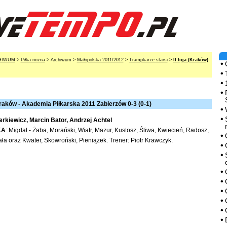
HIWUM
>
Piłka nożna
> Archiwum >
Małopolska 2011/2012
>
Trampkarze starsi
>
II liga (Kraków)
aków - Akademia Piłkarska 2011 Zabierzów 0-3 (0-1)
rkiewicz, Marcin Bator, Andrzej Achtel
KA
: Migdał - Żaba, Morański, Wiatr, Mazur, Kustosz, Śliwa, Kwiecień, Radosz,
ła oraz Kwater, Skowroński, Pieniążek. Trener: Piotr Krawczyk.