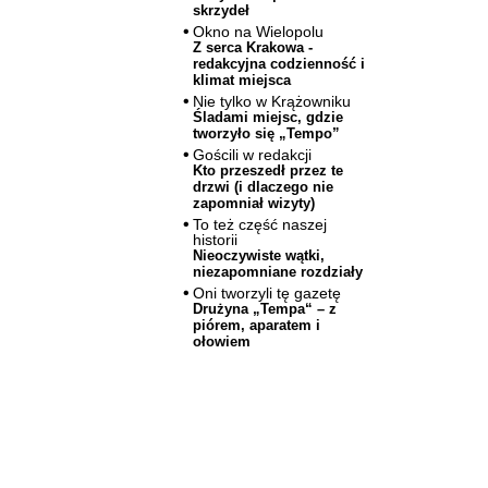
skrzydeł
Okno na Wielopolu
Z serca Krakowa -
redakcyjna codzienność i
klimat miejsca
Nie tylko w Krążowniku
Śladami miejsc, gdzie
tworzyło się „Tempo”
Gościli w redakcji
Kto przeszedł przez te
drzwi (i dlaczego nie
zapomniał wizyty)
To też część naszej
historii
Nieoczywiste wątki,
niezapomniane rozdziały
Oni tworzyli tę gazetę
Drużyna „Tempa“ – z
piórem, aparatem i
ołowiem