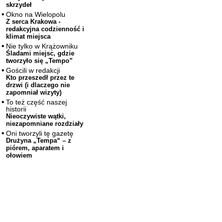
skrzydeł
Okno na Wielopolu
Z serca Krakowa -
redakcyjna codzienność i
klimat miejsca
Nie tylko w Krążowniku
Śladami miejsc, gdzie
tworzyło się „Tempo”
Gościli w redakcji
Kto przeszedł przez te
drzwi (i dlaczego nie
zapomniał wizyty)
To też część naszej
historii
Nieoczywiste wątki,
niezapomniane rozdziały
Oni tworzyli tę gazetę
Drużyna „Tempa“ – z
piórem, aparatem i
ołowiem