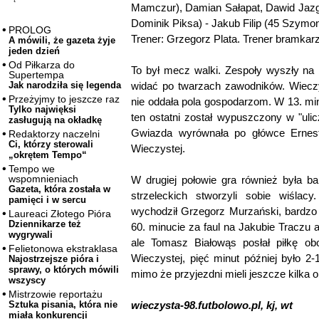
Mamczur), Damian Sałapat, Dawid Jazg
Dominik Piksa) - Jakub Filip (45 Szymon
PROLOG
Trener: Grzegorz Plata. Trener bramkar
A mówili, że gazeta żyje
jeden dzień
Od Piłkarza do
To był mecz walki. Zespoły wyszły na
Supertempa
widać po twarzach zawodników. Wieczy
Jak narodziła się legenda
Przeżyjmy to jeszcze raz
nie oddała pola gospodarzom. W 13. minu
Tylko najwięksi
ten ostatni został wypuszczony w "ulic
zasługują na okładkę
Gwiazda wyrównała po główce Ernesta
Redaktorzy naczelni
Ci, którzy sterowali
Wieczystej.
„okrętem Tempo“
Tempo we
wspomnieniach
W drugiej połowie gra również była ba
Gazeta, która została w
strzeleckich stworzyli sobie wiślac
pamięci i w sercu
wychodził Grzegorz Murzański, bardzo
Laureaci Złotego Pióra
Dziennikarze też
60. minucie za faul na Jakubie Traczu a
wygrywali
ale Tomasz Białowąs posłał piłkę ob
Felietonowa ekstraklasa
Wieczystej, pięć minut później było 2-1
Najostrzejsze pióra i
sprawy, o których mówili
mimo że przyjezdni mieli jeszcze kilka o
wszyscy
Mistrzowie reportażu
wieczysta-98.futbolowo.pl, kj, wt
Sztuka pisania, która nie
miała konkurencji