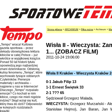
Strona główna
>
ARCHIWUM
>
Piłka nożna
> Archiwum >
Ma
Wisła II - Wieczysta: Zam
„Tempo” wraca! Kultowa
gazeta sportowa – przez
1... (ZOBACZ FILM)
dekady obowiązkowa lektura
kibiców w całej Polsce – już
2011-10-24 19:06:00
wkrótce w wyjątkowej książce.
Ponad 50 lat historii tytułu
opowiedzą jego najbardziej
znani dziennikarze. Odsłonią
kulisy fenomenu „Tempa”, które
Wisła II Kraków - Wieczysta Kraków 2-
wychowało tysiące oddanych
Czytelników. Pierwsze
0-1 Jakub Filip 13
materiały i archiwalia –
najpierw u nas w Internecie!
1-1 Ernest Świętek 33
Dlaczego „Tempo” rozpalało
2-1 ??? 65
emocje? Co kochali w nim
kibice, czego nie mieli nigdzie
Sędziował Grzegorz Malada.
indziej? Skąd wziął się kult,
WIECZYSTA:
Grzegorz Murzański - Al
który trwa do dziś? Odpowiedzi
w kolejnych rozdziałach
Stanisław Hejmo), Jan Baran, Jan 
książki: