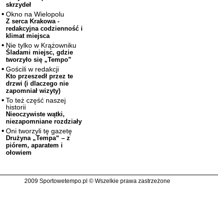
skrzydeł
Okno na Wielopolu
Z serca Krakowa -
redakcyjna codzienność i
klimat miejsca
Nie tylko w Krążowniku
Śladami miejsc, gdzie
tworzyło się „Tempo”
Gościli w redakcji
Kto przeszedł przez te
drzwi (i dlaczego nie
zapomniał wizyty)
To też część naszej
historii
Nieoczywiste wątki,
niezapomniane rozdziały
Oni tworzyli tę gazetę
Drużyna „Tempa“ – z
piórem, aparatem i
ołowiem
2009 Sportowetempo.pl © Wszelkie prawa zastrzeżone