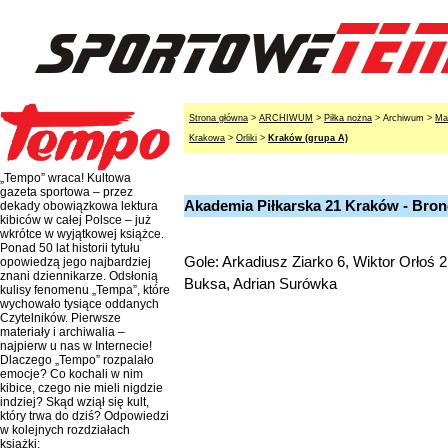
Strona główna
>
ARCHIWUM
>
Piłka nożna
> Archiwum >
Ma
Krakowa
>
Orliki
>
Kraków (grupa A)
„Tempo” wraca! Kultowa
gazeta sportowa – przez
Akademia Piłkarska 21 Kraków - Bron
dekady obowiązkowa lektura
kibiców w całej Polsce – już
wkrótce w wyjątkowej książce.
Ponad 50 lat historii tytułu
Gole: Arkadiusz Ziarko 6, Wiktor Orłoś 
opowiedzą jego najbardziej
znani dziennikarze. Odsłonią
Buksa, Adrian Surówka
kulisy fenomenu „Tempa”, które
wychowało tysiące oddanych
Czytelników. Pierwsze
materiały i archiwalia –
najpierw u nas w Internecie!
Dlaczego „Tempo” rozpalało
emocje? Co kochali w nim
kibice, czego nie mieli nigdzie
indziej? Skąd wziął się kult,
który trwa do dziś? Odpowiedzi
w kolejnych rozdziałach
książki: