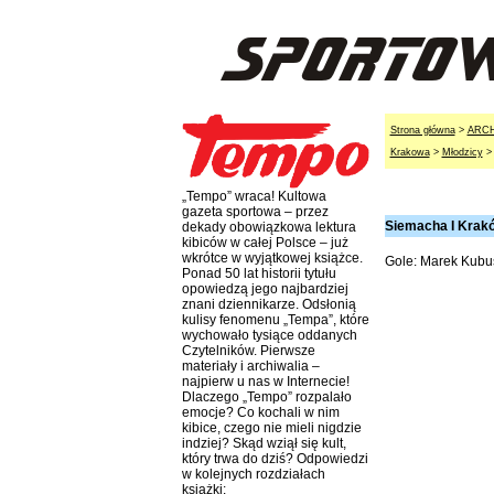
Strona główna
>
ARC
Krakowa
>
Młodzicy
„Tempo” wraca! Kultowa
gazeta sportowa – przez
Siemacha I Krakó
dekady obowiązkowa lektura
kibiców w całej Polsce – już
wkrótce w wyjątkowej książce.
Gole: Marek Kubus
Ponad 50 lat historii tytułu
opowiedzą jego najbardziej
znani dziennikarze. Odsłonią
kulisy fenomenu „Tempa”, które
wychowało tysiące oddanych
Czytelników. Pierwsze
materiały i archiwalia –
najpierw u nas w Internecie!
Dlaczego „Tempo” rozpalało
emocje? Co kochali w nim
kibice, czego nie mieli nigdzie
indziej? Skąd wziął się kult,
który trwa do dziś? Odpowiedzi
w kolejnych rozdziałach
książki: