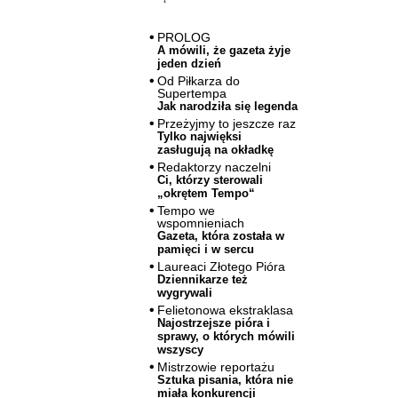
PROLOG
A mówili, że gazeta żyje
jeden dzień
Od Piłkarza do
Supertempa
Jak narodziła się legenda
Przeżyjmy to jeszcze raz
Tylko najwięksi
zasługują na okładkę
Redaktorzy naczelni
Ci, którzy sterowali
„okrętem Tempo“
Tempo we
wspomnieniach
Gazeta, która została w
pamięci i w sercu
Laureaci Złotego Pióra
Dziennikarze też
wygrywali
Felietonowa ekstraklasa
Najostrzejsze pióra i
sprawy, o których mówili
wszyscy
Mistrzowie reportażu
Sztuka pisania, która nie
miała konkurencji