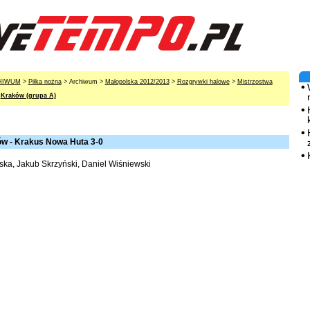
HIWUM
>
Piłka nożna
> Archiwum >
Małopolska 2012/2013
>
Rozgrywki halowe
>
Mistrzostwa
>
Kraków (grupa A)
w - Krakus Nowa Huta 3-0
ka, Jakub Skrzyński, Daniel Wiśniewski