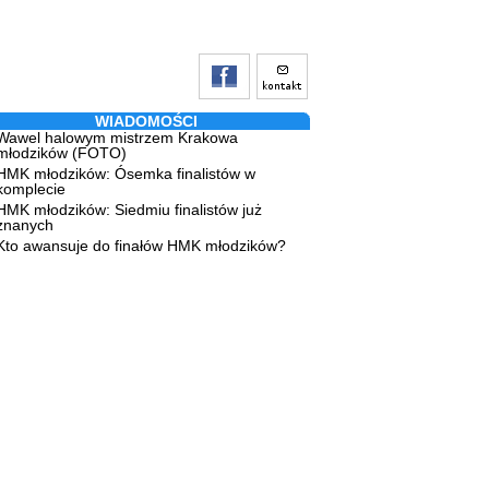
WIADOMOŚCI
Wawel halowym mistrzem Krakowa
młodzików (FOTO)
HMK młodzików: Ósemka finalistów w
komplecie
HMK młodzików: Siedmiu finalistów już
znanych
Kto awansuje do finałów HMK młodzików?