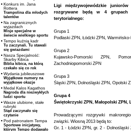
Konkurs im. Jana
Ligi międzywojewódzkie juniorów
Rottera
rozgrywane będą w 4 grupach m
Trampolina dla młodych
talentów
terytorialnego:
Na zagranicznych
wyjazdach
Grupa 1
Misje specjalne w
świecie wielkiego sportu
Podlaski ZPN, Łódzki ZPN, Warmińsko
Tempo kuźnią kadr
Tu zaczynali. Tu stawali
się gwiazdami
Grupa 2
Nasza Specjalność:
Kujawsko-Pomorski ZPN, Pomo
Skarby Kibica
Zachodniopomorski ZPN
Biblia kibica, na którą
czekało się co rok
Wydania jubileuszowe
Grupa 3
Wyjątkowe numery na
Śląski ZPN, Dolnośląski ZPN, Opolski 
wyjątkowe okazje
Medal Kalos Kagathos
Nagroda dla niezwykłych
Grupa 4
ludzi sportu
Świętokrzyski ZPN, Małopolski ZPN, 
Wasze ulubione, stałe
rubryki
Stąd zaczynało się
Prowadzącymi rozgrywki makroregio
czytanie
Pod patronatem Tempa
związki. Wiosną 2013 będą to:
Sportowe inicjatywy,
Gr. 1 - Łódzki ZPN, gr. 2 - Dolnośląsk
którym Tempo dodawało