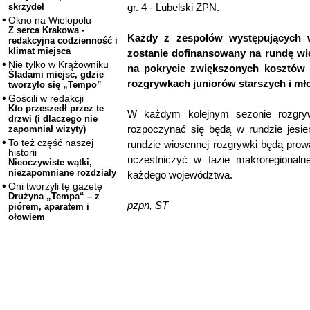
gr. 4 - Lubelski ZPN.
skrzydeł
Okno na Wielopolu
Z serca Krakowa -
Każdy z zespołów występujących 
redakcyjna codzienność i
klimat miejsca
zostanie dofinansowany na rundę wi
Nie tylko w Krążowniku
na pokrycie zwiększonych kosztów 
Śladami miejsc, gdzie
rozgrywkach juniorów starszych i mł
tworzyło się „Tempo”
Gościli w redakcji
Kto przeszedł przez te
W każdym kolejnym sezonie rozgryw
drzwi (i dlaczego nie
rozpoczynać się będą w rundzie jesi
zapomniał wizyty)
To też część naszej
rundzie wiosennej rozgrywki będą pro
historii
uczestniczyć w fazie makroregionaln
Nieoczywiste wątki,
niezapomniane rozdziały
każdego województwa.
Oni tworzyli tę gazetę
Drużyna „Tempa“ – z
pzpn, ST
piórem, aparatem i
ołowiem