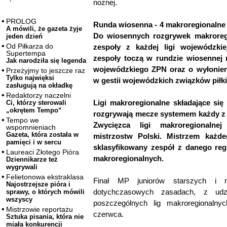
nożnej.
PROLOG
Runda wiosenna - 4 makroregionalne l
A mówili, że gazeta żyje
Do wiosennych rozgrywek makroreg
jeden dzień
Od Piłkarza do
zespoły z każdej ligi wojewódzkie
Supertempa
zespoły toczą w rundzie wiosennej 
Jak narodziła się legenda
wojewódzkiego ZPN oraz o wyłonien
Przeżyjmy to jeszcze raz
Tylko najwięksi
w gestii wojewódzkich związków piłki
zasługują na okładkę
Redaktorzy naczelni
Ligi makroregionalne składające si
Ci, którzy sterowali
„okrętem Tempo“
rozgrywają mecze systemem każdy z k
Tempo we
Zwycięzca ligi makroregionalnej 
wspomnieniach
Gazeta, która została w
mistrzostw Polski. Mistrzem każd
pamięci i w sercu
sklasyfikowany zespół z danego re
Laureaci Złotego Pióra
makroregionalnych.
Dziennikarze też
wygrywali
Felietonowa ekstraklasa
Finał MP juniorów starszych i 
Najostrzejsze pióra i
dotychczasowych zasadach, z ud
sprawy, o których mówili
wszyscy
poszczególnych lig makroregionalnyc
Mistrzowie reportażu
czerwca.
Sztuka pisania, która nie
miała konkurencji