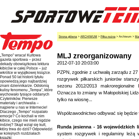
Strona główna
>
ARCHIWUM
>
Piłka nożna
> Archiwum >
Ma
MLJ zreorganizowany
„Tempo” wraca! Kultowa
gazeta sportowa – przez
2012-07-10 20:03:00
dekady obowiązkowa lektura
kibiców w całej Polsce – już
PZPN, zgodnie z uchwałą zarządu z 27 
wkrótce w wyjątkowej książce.
Ponad 50 lat historii tytułu
rozgrywek piłkarskich juniorów starsz
opowiedzą jego najbardziej
sezonu 2012/2013 makroregionalne l
znani dziennikarze. Odsłonią
kulisy fenomenu „Tempa”, które
Oznacza to zmiany w Małopolskiej Lidz
wychowało tysiące oddanych
Czytelników. Pierwsze
tylko na wiosnę...
materiały i archiwalia –
najpierw u nas w Internecie!
Dlaczego „Tempo” rozpalało
Współzawodnictwo odbywać się będzie w
emocje? Co kochali w nim
kibice, czego nie mieli nigdzie
indziej? Skąd wziął się kult,
Runda jesienna
- 16 wojewódzkich l
który trwa do dziś? Odpowiedzi
system rozgrywek i regulaminy leżą w
w kolejnych rozdziałach
książki: