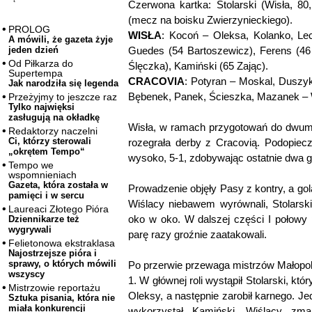
Czerwona kartka: Stolarski (Wisła, 80
(mecz na boisku Zwierzynieckiego).
PROLOG
WISŁA
: Kocoń – Oleksa, Kolanko, Le
A mówili, że gazeta żyje
Guedes (54 Bartoszewicz), Ferens (46
jeden dzień
Od Piłkarza do
Ślęczka), Kamiński (65 Zając).
Supertempa
CRACOVIA
: Potyran – Moskal, Duszyk
Jak narodziła się legenda
Bębenek, Panek, Ścieszka, Mazanek – W
Przeżyjmy to jeszcze raz
Tylko najwięksi
zasługują na okładkę
Wisła, w ramach przygotowań do dwum
Redaktorzy naczelni
Ci, którzy sterowali
rozegrała derby z Cracovią. Podopiecz
„okrętem Tempo“
wysoko, 5-1, zdobywając ostatnie dwa go
Tempo we
wspomnieniach
Gazeta, która została w
Prowadzenie objęły Pasy z kontry, a go
pamięci i w sercu
Wiślacy niebawem wyrównali, Stolarsk
Laureaci Złotego Pióra
oko w oko. W dalszej części I połowy 
Dziennikarze też
wygrywali
parę razy groźnie zaatakowali.
Felietonowa ekstraklasa
Najostrzejsze pióra i
sprawy, o których mówili
Po przerwie przewaga mistrzów Małopols
wszyscy
1. W głównej roli wystąpił Stolarski, kt
Mistrzowie reportażu
Oleksy, a następnie zarobił karnego. J
Sztuka pisania, która nie
miała konkurencji
wykorzystał Kamiński. Wiślacy zmar