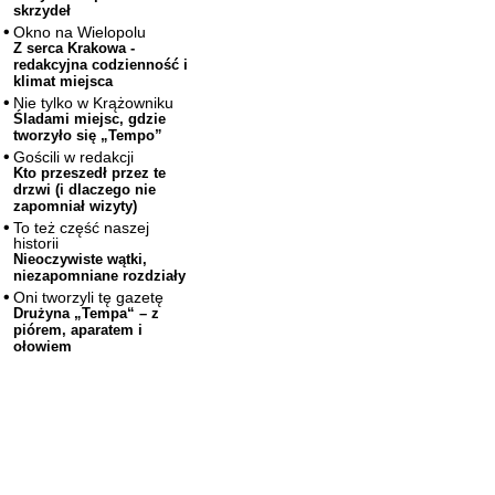
skrzydeł
Okno na Wielopolu
Z serca Krakowa -
redakcyjna codzienność i
klimat miejsca
Nie tylko w Krążowniku
Śladami miejsc, gdzie
tworzyło się „Tempo”
Gościli w redakcji
Kto przeszedł przez te
drzwi (i dlaczego nie
zapomniał wizyty)
To też część naszej
historii
Nieoczywiste wątki,
niezapomniane rozdziały
Oni tworzyli tę gazetę
Drużyna „Tempa“ – z
piórem, aparatem i
ołowiem