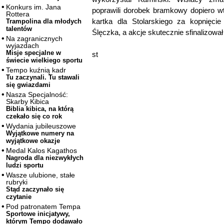
Konkurs im. Jana
poprawili dorobek bramkowy dopiero wt
Rottera
kartka dla Stolarskiego za kopnięci
Trampolina dla młodych
talentów
Ślęczka, a akcje skutecznie sfinalizował
Na zagranicznych
wyjazdach
Misje specjalne w
st
świecie wielkiego sportu
Tempo kuźnią kadr
Tu zaczynali. Tu stawali
się gwiazdami
Nasza Specjalność:
Skarby Kibica
Biblia kibica, na którą
czekało się co rok
Wydania jubileuszowe
Wyjątkowe numery na
wyjątkowe okazje
Medal Kalos Kagathos
Nagroda dla niezwykłych
ludzi sportu
Wasze ulubione, stałe
rubryki
Stąd zaczynało się
czytanie
Pod patronatem Tempa
Sportowe inicjatywy,
którym Tempo dodawało