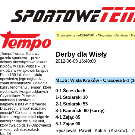
Strona główna
>
ARCHIWUM
>
Piłka nożna
> Archiwum >
Ma
Derby dla Wisły
„Tempo” wraca! Kultowa
gazeta sportowa – przez
2012-06-09 16:40:00
dekady obowiązkowa lektura
kibiców w całej Polsce – już
wkrótce w wyjątkowej książce.
Ponad 50 lat historii tytułu
opowiedzą jego najbardziej
MLJS: Wisła Kraków - Cracovia 5-1 (1
znani dziennikarze. Odsłonią
kulisy fenomenu „Tempa”, które
0-1 Ścieszka 5
wychowało tysiące oddanych
Czytelników. Pierwsze
1-1 Stolarski 10
materiały i archiwalia –
2-1 Stolarski 55
najpierw u nas w Internecie!
Dlaczego „Tempo” rozpalało
3-1 Kamiński 60 (karny)
emocje? Co kochali w nim
4-1 Zając 85
kibice, czego nie mieli nigdzie
indziej? Skąd wziął się kult,
5-1 Zając 90
który trwa do dziś? Odpowiedzi
w kolejnych rozdziałach
Sędziował Paweł Kukla (Kraków). Żó
książki: