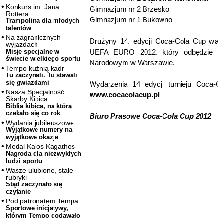
Konkurs im. Jana
Gimnazjum nr 2 Brzesko
Rottera
Gimnazjum nr 1 Bukowno
Trampolina dla młodych
talentów
Na zagranicznych
Drużyny 14. edycji Coca-Cola Cup wal
wyjazdach
UEFA EURO 2012, który odbędzie s
Misje specjalne w
świecie wielkiego sportu
Narodowym w Warszawie.
Tempo kuźnią kadr
Tu zaczynali. Tu stawali
się gwiazdami
Wydarzenia 14 edycji turnieju Coca
Nasza Specjalność:
www.cocacolacup.pl
Skarby Kibica
Biblia kibica, na którą
czekało się co rok
Biuro Prasowe Coca-Cola Cup 2012
Wydania jubileuszowe
Wyjątkowe numery na
wyjątkowe okazje
Medal Kalos Kagathos
Nagroda dla niezwykłych
ludzi sportu
Wasze ulubione, stałe
rubryki
Stąd zaczynało się
czytanie
Pod patronatem Tempa
Sportowe inicjatywy,
którym Tempo dodawało