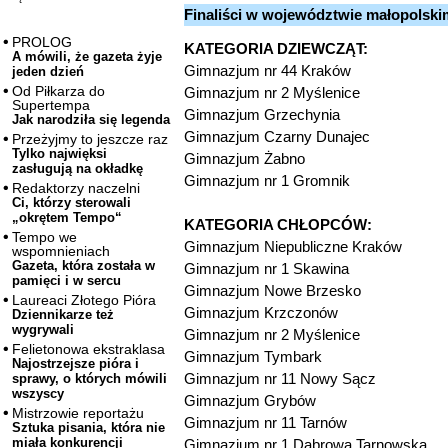
Finaliści w województwie małopolski
PROLOG
KATEGORIA DZIEWCZĄT:
A mówili, że gazeta żyje
Gimnazjum nr 44 Kraków
jeden dzień
Od Piłkarza do
Gimnazjum nr 2 Myślenice
Supertempa
Gimnazjum Grzechynia
Jak narodziła się legenda
Gimnazjum Czarny Dunajec
Przeżyjmy to jeszcze raz
Tylko najwięksi
Gimnazjum Żabno
zasługują na okładkę
Gimnazjum nr 1 Gromnik
Redaktorzy naczelni
Ci, którzy sterowali
„okrętem Tempo“
KATEGORIA CHŁOPCÓW:
Tempo we
Gimnazjum Niepubliczne Kraków
wspomnieniach
Gazeta, która została w
Gimnazjum nr 1 Skawina
pamięci i w sercu
Gimnazjum Nowe Brzesko
Laureaci Złotego Pióra
Gimnazjum Krzczonów
Dziennikarze też
wygrywali
Gimnazjum nr 2 Myślenice
Felietonowa ekstraklasa
Gimnazjum Tymbark
Najostrzejsze pióra i
Gimnazjum nr 11 Nowy Sącz
sprawy, o których mówili
wszyscy
Gimnazjum Grybów
Mistrzowie reportażu
Gimnazjum nr 11 Tarnów
Sztuka pisania, która nie
miała konkurencji
Gimnazjum nr 1 Dąbrowa Tarnowska