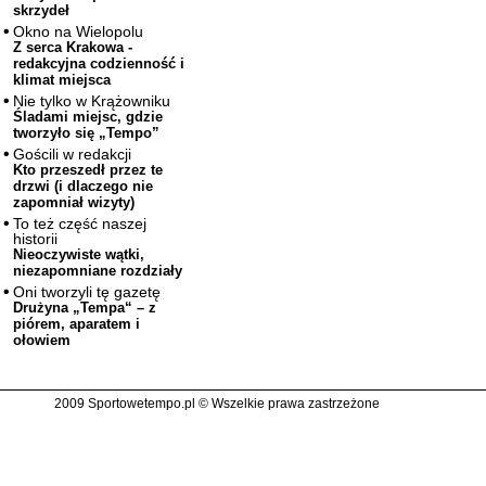
skrzydeł
Okno na Wielopolu
Z serca Krakowa -
redakcyjna codzienność i
klimat miejsca
Nie tylko w Krążowniku
Śladami miejsc, gdzie
tworzyło się „Tempo”
Gościli w redakcji
Kto przeszedł przez te
drzwi (i dlaczego nie
zapomniał wizyty)
To też część naszej
historii
Nieoczywiste wątki,
niezapomniane rozdziały
Oni tworzyli tę gazetę
Drużyna „Tempa“ – z
piórem, aparatem i
ołowiem
2009 Sportowetempo.pl © Wszelkie prawa zastrzeżone