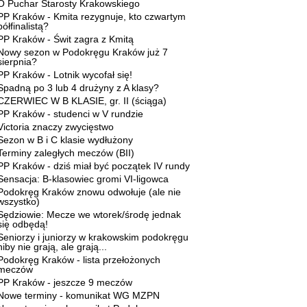
O Puchar Starosty Krakowskiego
PP Kraków - Kmita rezygnuje, kto czwartym
półfinalistą?
PP Kraków - Świt zagra z Kmitą
Nowy sezon w Podokręgu Kraków już 7
sierpnia?
PP Kraków - Lotnik wycofał się!
Spadną po 3 lub 4 drużyny z A klasy?
CZERWIEC W B KLASIE, gr. II (ściąga)
PP Kraków - studenci w V rundzie
Victoria znaczy zwycięstwo
Sezon w B i C klasie wydłużony
Terminy zaległych meczów (BII)
PP Kraków - dziś miał być początek IV rundy
Sensacja: B-klasowiec gromi VI-ligowca
Podokręg Kraków znowu odwołuje (ale nie
wszystko)
Sędziowie: Mecze we wtorek/środę jednak
się odbędą!
Seniorzy i juniorzy w krakowskim podokręgu
niby nie grają, ale grają...
Podokręg Kraków - lista przełożonych
meczów
PP Kraków - jeszcze 9 meczów
Nowe terminy - komunikat WG MZPN