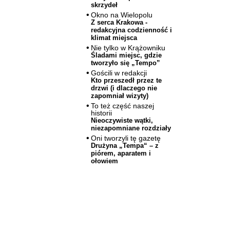
skrzydeł
Okno na Wielopolu
Z serca Krakowa -
redakcyjna codzienność i
klimat miejsca
Nie tylko w Krążowniku
Śladami miejsc, gdzie
tworzyło się „Tempo”
Gościli w redakcji
Kto przeszedł przez te
drzwi (i dlaczego nie
zapomniał wizyty)
To też część naszej
historii
Nieoczywiste wątki,
niezapomniane rozdziały
Oni tworzyli tę gazetę
Drużyna „Tempa“ – z
piórem, aparatem i
ołowiem