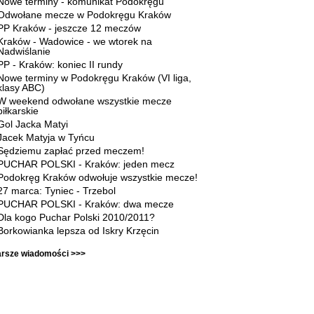
Nowe terminy - komunikat Podokręgu
Odwołane mecze w Podokręgu Kraków
PP Kraków - jeszcze 12 meczów
Kraków - Wadowice - we wtorek na
Nadwiślanie
PP - Kraków: koniec II rundy
Nowe terminy w Podokręgu Kraków (VI liga,
klasy ABC)
W weekend odwołane wszystkie mecze
piłkarskie
Gol Jacka Matyi
Jacek Matyja w Tyńcu
Sędziemu zapłać przed meczem!
PUCHAR POLSKI - Kraków: jeden mecz
Podokręg Kraków odwołuje wszystkie mecze!
27 marca: Tyniec - Trzebol
PUCHAR POLSKI - Kraków: dwa mecze
Dla kogo Puchar Polski 2010/2011?
Borkowianka lepsza od Iskry Krzęcin
arsze wiadomości >>>