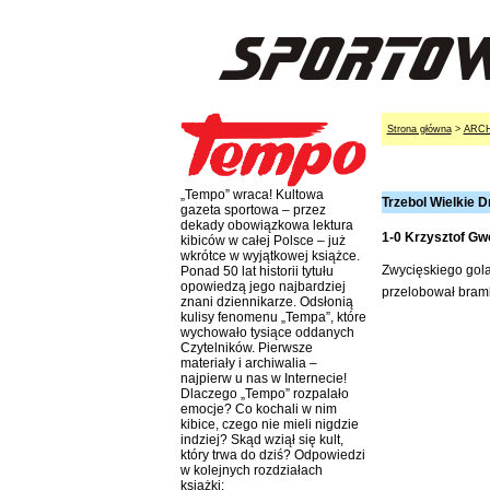
Strona główna
>
ARC
„Tempo” wraca! Kultowa
Trzebol Wielkie Dr
gazeta sportowa – przez
dekady obowiązkowa lektura
1-0 Krzysztof Gw
kibiców w całej Polsce – już
wkrótce w wyjątkowej książce.
Zwycięskiego gola
Ponad 50 lat historii tytułu
opowiedzą jego najbardziej
przelobował bramk
znani dziennikarze. Odsłonią
kulisy fenomenu „Tempa”, które
wychowało tysiące oddanych
Czytelników. Pierwsze
materiały i archiwalia –
najpierw u nas w Internecie!
Dlaczego „Tempo” rozpalało
emocje? Co kochali w nim
kibice, czego nie mieli nigdzie
indziej? Skąd wziął się kult,
który trwa do dziś? Odpowiedzi
w kolejnych rozdziałach
książki: