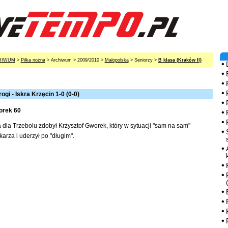
HIWUM
>
Piłka nożna
> Archiwum > 2009/2010 >
Małopolska
> Seniorzy >
B klasa (Kraków II)
ogi - Iskra Krzęcin 1-0 (0-0)
orek 60
 dla Trzebolu zdobył Krzysztof Gworek, który w sytuacji "sam na sam"
arza i uderzył po "długim".