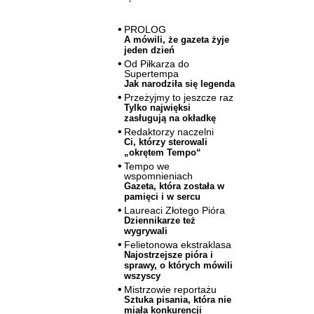
PROLOG
A mówili, że gazeta żyje
jeden dzień
Od Piłkarza do
Supertempa
Jak narodziła się legenda
Przeżyjmy to jeszcze raz
Tylko najwięksi
zasługują na okładkę
Redaktorzy naczelni
Ci, którzy sterowali
„okrętem Tempo“
Tempo we
wspomnieniach
Gazeta, która została w
pamięci i w sercu
Laureaci Złotego Pióra
Dziennikarze też
wygrywali
Felietonowa ekstraklasa
Najostrzejsze pióra i
sprawy, o których mówili
wszyscy
Mistrzowie reportażu
Sztuka pisania, która nie
miała konkurencji