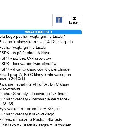
WIADOMOŚCI
Dla kogo puchar wójta gminy Liszki?
B klasa krakowska rusza 14 i 21 sierpnia
Puchar wójta gminy Liszki
PSPK - w półfinałach A klasa
PSPK - już bez C-klasowców
PSPK - losowanie ćwierćfinałów
PSPK - dwaj C-klasowcy w ćwierćfinale
Skład grup A, B i C klasy krakowskiej na
sezon 2010/11
Awanse i spadki z VI ligi, A , B i C klasy
krakowskiej
Puchar Starosty - losowanie 1/8 finału
Puchar Starosty - losowanie we wtorek
(FOTO)
Były wiślak trenerem Iskry Krzęcin
Puchar Starosty Krakowskiego
Pierwsze mecze o Puchar Starosty
PP Kraków - Bratniak zagra z Hutnikiem