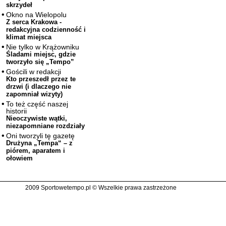
skrzydeł
Okno na Wielopolu
Z serca Krakowa -
redakcyjna codzienność i
klimat miejsca
Nie tylko w Krążowniku
Śladami miejsc, gdzie
tworzyło się „Tempo”
Gościli w redakcji
Kto przeszedł przez te
drzwi (i dlaczego nie
zapomniał wizyty)
To też część naszej
historii
Nieoczywiste wątki,
niezapomniane rozdziały
Oni tworzyli tę gazetę
Drużyna „Tempa“ – z
piórem, aparatem i
ołowiem
2009 Sportowetempo.pl © Wszelkie prawa zastrzeżone