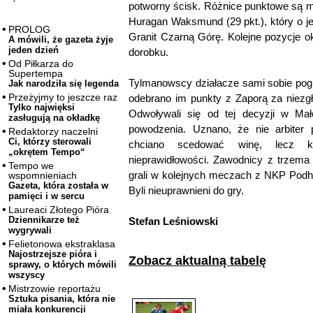
potworny ścisk. Różnice punktowe są m
Huragan Waksmund (29 pkt.), który o j
PROLOG
Granit Czarną Górę. Kolejne pozycje o
A mówili, że gazeta żyje
jeden dzień
dorobku.
Od Piłkarza do
Supertempa
Tylmanowscy działacze sami sobie pogr
Jak narodziła się legenda
Przeżyjmy to jeszcze raz
odebrano im punkty z Zaporą za niez
Tylko najwięksi
Odwoływali się od tej decyzji w Mał
zasługują na okładkę
powodzenia. Uznano, że nie arbiter 
Redaktorzy naczelni
Ci, którzy sterowali
chciano scedować winę, lecz kl
„okrętem Tempo“
nieprawidłowości. Zawodnicy z trzema ż
Tempo we
grali w kolejnych meczach z NKP Podhal
wspomnieniach
Gazeta, która została w
Byli nieuprawnieni do gry.
pamięci i w sercu
Laureaci Złotego Pióra
Dziennikarze też
Stefan Leśniowski
wygrywali
Felietonowa ekstraklasa
Najostrzejsze pióra i
Zobacz aktualną tabelę
sprawy, o których mówili
wszyscy
Mistrzowie reportażu
Sztuka pisania, która nie
miała konkurencji