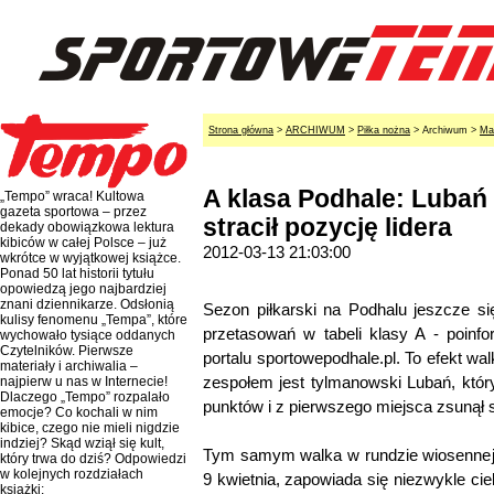
Strona główna
>
ARCHIWUM
>
Piłka nożna
> Archiwum >
Ma
A klasa Podhale: Lubań
„Tempo” wraca! Kultowa
gazeta sportowa – przez
stracił pozycję lidera
dekady obowiązkowa lektura
kibiców w całej Polsce – już
2012-03-13 21:03:00
wkrótce w wyjątkowej książce.
Ponad 50 lat historii tytułu
opowiedzą jego najbardziej
znani dziennikarze. Odsłonią
Sezon piłkarski na Podhalu jeszcze się
kulisy fenomenu „Tempa”, które
przetasowań w tabeli klasy A - poinf
wychowało tysiące oddanych
Czytelników. Pierwsze
portalu sportowepodhale.pl. To efekt 
materiały i archiwalia –
zespołem jest tylmanowski Lubań, który
najpierw u nas w Internecie!
Dlaczego „Tempo” rozpalało
punktów i z pierwszego miejsca zsunął s
emocje? Co kochali w nim
kibice, czego nie mieli nigdzie
indziej? Skąd wziął się kult,
Tym samym walka w rundzie wiosennej, 
który trwa do dziś? Odpowiedzi
w kolejnych rozdziałach
9 kwietnia, zapowiada się niezwykle ciek
książki: