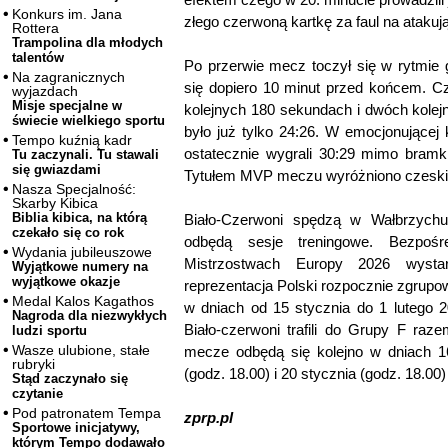
Konkurs im. Jana
złego czerwoną kartkę za faul na ataku
Rottera
Trampolina dla młodych
talentów
Po przerwie mecz toczył się w rytmie 
Na zagranicznych
się dopiero 10 minut przed końcem. Cz
wyjazdach
Misje specjalne w
kolejnych 180 sekundach i dwóch kolej
świecie wielkiego sportu
było już tylko 24:26. W emocjonującej
Tempo kuźnią kadr
ostatecznie wygrali 30:29 mimo bramk
Tu zaczynali. Tu stawali
się gwiazdami
Tytułem MVP meczu wyróżniono czesk
Nasza Specjalność:
Skarby Kibica
Biblia kibica, na którą
Biało-Czerwoni spędzą w Wałbrzychu
czekało się co rok
odbędą sesje treningowe. Bezpośr
Wydania jubileuszowe
Mistrzostwach Europy 2026 wystar
Wyjątkowe numery na
wyjątkowe okazje
reprezentacja Polski rozpocznie zgrupow
Medal Kalos Kagathos
w dniach od 15 stycznia do 1 lutego 2
Nagroda dla niezwykłych
Biało-czerwoni trafili do Grupy F raz
ludzi sportu
Wasze ulubione, stałe
mecze odbędą się kolejno w dniach 16
rubryki
(godz. 18.00) i 20 stycznia (godz. 18.00
Stąd zaczynało się
czytanie
Pod patronatem Tempa
zprp.pl
Sportowe inicjatywy,
którym Tempo dodawało