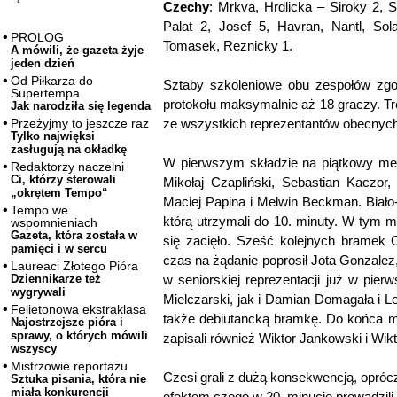
Czechy
: Mrkva, Hrdlicka – Siroky 2, S
Palat 2, Josef 5, Havran, Nantl, So
PROLOG
Tomasek, Reznicky 1.
A mówili, że gazeta żyje
jeden dzień
Od Piłkarza do
Sztaby szkoleniowe obu zespołów zgo
Supertempa
protokołu maksymalnie aż 18 graczy. T
Jak narodziła się legenda
ze wszystkich reprezentantów obecnych
Przeżyjmy to jeszcze raz
Tylko najwięksi
zasługują na okładkę
W pierwszym składzie na piątkowy me
Redaktorzy naczelni
Ci, którzy sterowali
Mikołaj Czapliński, Sebastian Kaczor,
„okrętem Tempo“
Maciej Papina i Melwin Beckman. Biało-
Tempo we
którą utrzymali do 10. minuty. W tym
wspomnieniach
Gazeta, która została w
się zacięło. Sześć kolejnych bramek 
pamięci i w sercu
czas na żądanie poprosił Jota Gonzalez
Laureaci Złotego Pióra
w seniorskiej reprezentacji już w pier
Dziennikarze też
wygrywali
Mielczarski, jak i Damian Domagała i L
Felietonowa ekstraklasa
także debiutancką bramkę. Do końca me
Najostrzejsze pióra i
sprawy, o których mówili
zapisali również Wiktor Jankowski i Wik
wszyscy
Mistrzowie reportażu
Czesi grali z dużą konsekwencją, opróc
Sztuka pisania, która nie
miała konkurencji
efektem czego w 20. minucie prowadzili 