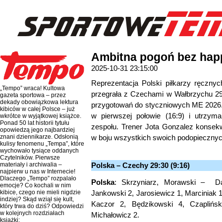
Ambitna pogoń bez happ
2025-10-31 23:15:00
Reprezentacja Polski piłkarzy ręczny
„Tempo” wraca! Kultowa
przegrała z Czechami w Wałbrzychu 2
gazeta sportowa – przez
dekady obowiązkowa lektura
przygotowań do styczniowych ME 2026.
kibiców w całej Polsce – już
w pierwszej połowie (16:9) i utrzym
wkrótce w wyjątkowej książce.
Ponad 50 lat historii tytułu
zespołu. Trener Jota Gonzalez konsek
opowiedzą jego najbardziej
w boju wszystkich swoich podopiecznyc
znani dziennikarze. Odsłonią
kulisy fenomenu „Tempa”, które
wychowało tysiące oddanych
Czytelników. Pierwsze
Polska – Czechy 29:30 (9:16)
materiały i archiwalia –
najpierw u nas w Internecie!
Dlaczego „Tempo” rozpalało
Polska
: Skrzyniarz, Morawski – D
emocje? Co kochali w nim
Jankowski 2, Jarosiewicz 1, Marciniak 1
kibice, czego nie mieli nigdzie
indziej? Skąd wziął się kult,
Kaczor 2, Będzikowski 4, Czaplińsk
który trwa do dziś? Odpowiedzi
w kolejnych rozdziałach
Michałowicz 2.
książki: