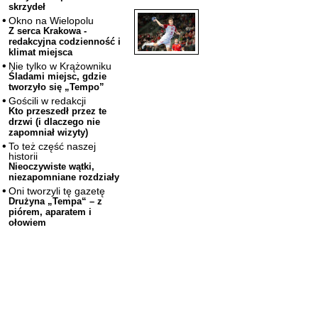
skrzydeł
Okno na Wielopolu
Z serca Krakowa -
redakcyjna codzienność i
klimat miejsca
Nie tylko w Krążowniku
Śladami miejsc, gdzie
tworzyło się „Tempo”
Gościli w redakcji
Kto przeszedł przez te
drzwi (i dlaczego nie
zapomniał wizyty)
To też część naszej
historii
Nieoczywiste wątki,
niezapomniane rozdziały
Oni tworzyli tę gazetę
Drużyna „Tempa“ – z
piórem, aparatem i
ołowiem