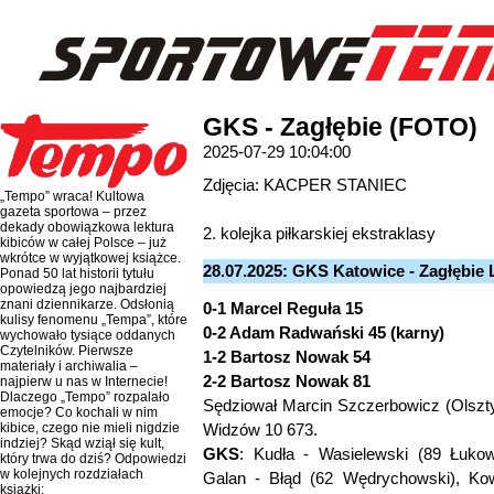
GKS - Zagłębie (FOTO)
2025-07-29 10:04:00
Zdjęcia: KACPER STANIEC
„Tempo” wraca! Kultowa
gazeta sportowa – przez
dekady obowiązkowa lektura
2. kolejka piłkarskiej ekstraklasy
kibiców w całej Polsce – już
wkrótce w wyjątkowej książce.
28.07.2025: GKS Katowice - Zagłębie L
Ponad 50 lat historii tytułu
opowiedzą jego najbardziej
znani dziennikarze. Odsłonią
0-1 Marcel Reguła 15
kulisy fenomenu „Tempa”, które
0-2 Adam Radwański 45 (karny)
wychowało tysiące oddanych
Czytelników. Pierwsze
1-2 Bartosz Nowak 54
materiały i archiwalia –
2-2 Bartosz Nowak 81
najpierw u nas w Internecie!
Dlaczego „Tempo” rozpalało
Sędziował Marcin Szczerbowicz (Olszty
emocje? Co kochali w nim
Widzów 10 673.
kibice, czego nie mieli nigdzie
indziej? Skąd wziął się kult,
GKS
: Kudła - Wasielewski (89 Łukow
który trwa do dziś? Odpowiedzi
w kolejnych rozdziałach
Galan - Błąd (62 Wędrychowski), Kow
książki: