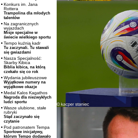
Konkurs im. Jana
Rottera
Trampolina dla młodych
talentów
Na zagranicznych
wyjazdach
Misje specjalne w
świecie wielkiego sportu
Tempo kuźnią kadr
Tu zaczynali. Tu stawali
się gwiazdami
Nasza Specjalność:
Skarby Kibica
Biblia kibica, na którą
czekało się co rok
Wydania jubileuszowe
Wyjątkowe numery na
wyjątkowe okazje
Medal Kalos Kagathos
Nagroda dla niezwykłych
ludzi sportu
Wasze ulubione, stałe
rubryki
Stąd zaczynało się
czytanie
Pod patronatem Tempa
Sportowe inicjatywy,
którym Tempo dodawało