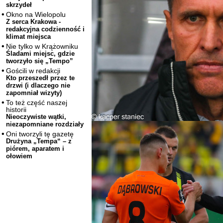
skrzydeł
Okno na Wielopolu
Z serca Krakowa -
redakcyjna codzienność i
klimat miejsca
Nie tylko w Krążowniku
Śladami miejsc, gdzie
tworzyło się „Tempo”
Gościli w redakcji
Kto przeszedł przez te
drzwi (i dlaczego nie
zapomniał wizyty)
To też część naszej
historii
Nieoczywiste wątki,
niezapomniane rozdziały
Oni tworzyli tę gazetę
Drużyna „Tempa“ – z
piórem, aparatem i
ołowiem