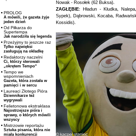
Nowak - Rosołek (62 Buksa).
ZAGŁĘBIE
: Hładun - Kłudka, Nalep
PROLOG
Sypek), Dąbrowski, Kocaba, Radwańsk
A mówili, że gazeta żyje
jeden dzień
Kossidis).
Od Piłkarza do
Supertempa
Jak narodziła się legenda
Przeżyjmy to jeszcze raz
Tylko najwięksi
zasługują na okładkę
Redaktorzy naczelni
Ci, którzy sterowali
„okrętem Tempo“
Tempo we
wspomnieniach
Gazeta, która została w
pamięci i w sercu
Laureaci Złotego Pióra
Dziennikarze też
wygrywali
Felietonowa ekstraklasa
Najostrzejsze pióra i
sprawy, o których mówili
wszyscy
Mistrzowie reportażu
Sztuka pisania, która nie
miała konkurencji