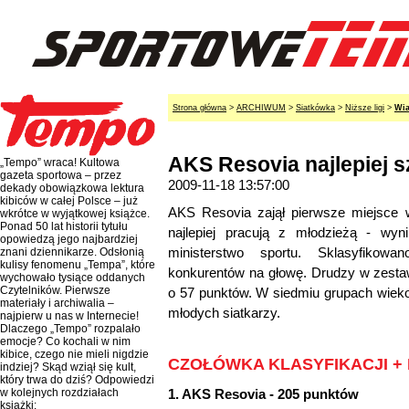
Strona główna
>
ARCHIWUM
>
Siatkówka
>
Niższe ligi
>
Wia
AKS Resovia najlepiej s
„Tempo” wraca! Kultowa
gazeta sportowa – przez
2009-11-18 13:57:00
dekady obowiązkowa lektura
kibiców w całej Polsce – już
AKS Resovia zajął pierwsze miejsce w
wkrótce w wyjątkowej książce.
Ponad 50 lat historii tytułu
najlepiej pracują z młodzieżą - wyn
opowiedzą jego najbardziej
ministerstwo sportu. Sklasyfikowa
znani dziennikarze. Odsłonią
kulisy fenomenu „Tempa”, które
konkurentów na głowę. Drudzy w zesta
wychowało tysiące oddanych
Czytelników. Pierwsze
o 57 punktów. W siedmiu grupach wiek
materiały i archiwalia –
młodych siatkarzy.
najpierw u nas w Internecie!
Dlaczego „Tempo” rozpalało
emocje? Co kochali w nim
kibice, czego nie mieli nigdzie
CZOŁÓWKA KLASYFIKACJI +
indziej? Skąd wziął się kult,
który trwa do dziś? Odpowiedzi
1. AKS Resovia - 205 punktów
w kolejnych rozdziałach
książki: