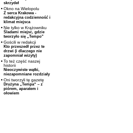
skrzydeł
Okno na Wielopolu
Z serca Krakowa -
redakcyjna codzienność i
klimat miejsca
Nie tylko w Krążowniku
Śladami miejsc, gdzie
tworzyło się „Tempo”
Gościli w redakcji
Kto przeszedł przez te
drzwi (i dlaczego nie
zapomniał wizyty)
To też część naszej
historii
Nieoczywiste wątki,
niezapomniane rozdziały
Oni tworzyli tę gazetę
Drużyna „Tempa“ – z
piórem, aparatem i
ołowiem