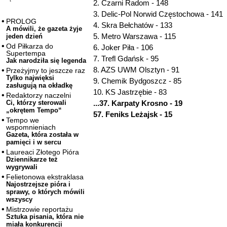
2. Czarni Radom - 148
3. Delic-Pol Norwid Częstochowa - 141
PROLOG
4. Skra Bełchatów - 133
A mówili, że gazeta żyje
5. Metro Warszawa - 115
jeden dzień
Od Piłkarza do
6. Joker Piła - 106
Supertempa
7. Trefl Gdańsk - 95
Jak narodziła się legenda
8. AZS UWM Olsztyn - 91
Przeżyjmy to jeszcze raz
Tylko najwięksi
9. Chemik Bydgoszcz - 85
zasługują na okładkę
10. KS Jastrzębie - 83
Redaktorzy naczelni
...37. Karpaty Krosno - 19
Ci, którzy sterowali
„okrętem Tempo“
57. Feniks Leżajsk - 15
Tempo we
wspomnieniach
Gazeta, która została w
pamięci i w sercu
Laureaci Złotego Pióra
Dziennikarze też
wygrywali
Felietonowa ekstraklasa
Najostrzejsze pióra i
sprawy, o których mówili
wszyscy
Mistrzowie reportażu
Sztuka pisania, która nie
miała konkurencji