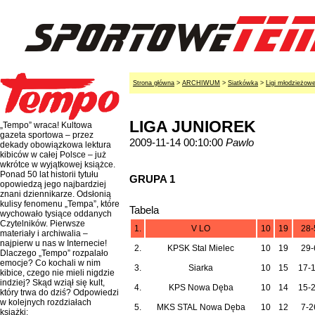
Strona główna
>
ARCHIWUM
>
Siatkówka
>
Ligi młodzieżow
LIGA JUNIOREK
„Tempo” wraca! Kultowa
gazeta sportowa – przez
2009-11-14 00:10:00
Pawlo
dekady obowiązkowa lektura
kibiców w całej Polsce – już
wkrótce w wyjątkowej książce.
Ponad 50 lat historii tytułu
GRUPA 1
opowiedzą jego najbardziej
znani dziennikarze. Odsłonią
kulisy fenomenu „Tempa”, które
Tabela
wychowało tysiące oddanych
Czytelników. Pierwsze
1.
V LO
10
19
28-
materiały i archiwalia –
najpierw u nas w Internecie!
2.
KPSK Stal Mielec
10
19
29-
Dlaczego „Tempo” rozpalało
emocje? Co kochali w nim
3.
Siarka
10
15
17-
kibice, czego nie mieli nigdzie
indziej? Skąd wziął się kult,
4.
KPS Nowa Dęba
10
14
15-
który trwa do dziś? Odpowiedzi
w kolejnych rozdziałach
5.
MKS STAL Nowa Dęba
10
12
7-2
książki: