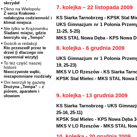
skrzydeł
7. kolejka – 22 listopada 2009
Okno na Wielopolu
Z serca Krakowa -
KS Siarka Tarnobrzeg - KPSK Stal Miel
redakcyjna codzienność i
klimat miejsca
UKS Gimnazjum nr 1 Polonia Przemy
Nie tylko w Krążowniku
11-25, 5-25)
Śladami miejsc, gdzie
MKS STAL Nowa Dęba - KPS Nowa Dęba 
tworzyło się „Tempo”
Gościli w redakcji
8. kolejka - 6 grudnia 2009
Kto przeszedł przez te
drzwi (i dlaczego nie
zapomniał wizyty)
UKS Gimnazjum nr 1 Polonia Przemyś
To też część naszej
19, 25-23)
historii
MKS V LO Rzeszów - KS Siarka Tarn
Nieoczywiste wątki,
niezapomniane rozdziały
KPSK Stal Mielec - MKS STAL Nowa Dęb
Oni tworzyli tę gazetę
Drużyna „Tempa“ – z
piórem, aparatem i
9. kolejka - 13 grudnia 2009
ołowiem
KS Siarka Tarnobrzeg - UKS Gimnazju
25-16, 25-11)
KPSK Stal Mielec - KPS Nowa Dęba 3-1 
MKS V LO Rzeszów - MKS STAL Nowa D
10. kolejka - 20 grudnia 2009