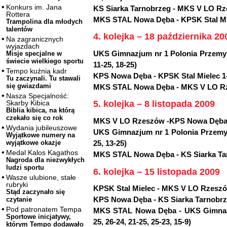
Konkurs im. Jana
KS Siarka Tarnobrzeg - MKS V LO Rzes
Rottera
MKS STAL Nowa Dęba - KPSK Stal Miele
Trampolina dla młodych
talentów
4. kolejka – 18 października 20
Na zagranicznych
wyjazdach
UKS Gimnazjum nr 1 Polonia Przemyśl
Misje specjalne w
świecie wielkiego sportu
11-25, 18-25)
Tempo kuźnią kadr
KPS Nowa Dęba - KPSK Stal Mielec 1-3 
Tu zaczynali. Tu stawali
się gwiazdami
MKS STAL Nowa Dęba - MKS V LO Rzes
Nasza Specjalność:
Skarby Kibica
5. kolejka – 8 listopada 2009
Biblia kibica, na którą
czekało się co rok
MKS V LO Rzeszów -KPS Nowa Dęba 3-
Wydania jubileuszowe
UKS Gimnazjum nr 1 Polonia Przemyśl
Wyjątkowe numery na
25, 13-25)
wyjątkowe okazje
Medal Kalos Kagathos
MKS STAL Nowa Dęba - KS Siarka Tarn
Nagroda dla niezwykłych
ludzi sportu
6. kolejka – 15 listopada 2009
Wasze ulubione, stałe
rubryki
KPSK Stal Mielec - MKS V LO Rzeszów 
Stąd zaczynało się
KPS Nowa Dęba - KS Siarka Tarnobrzeg 
czytanie
Pod patronatem Tempa
MKS STAL Nowa Dęba - UKS Gimnazju
Sportowe inicjatywy,
25, 26-24, 21-25, 25-23, 15-9)
którym Tempo dodawało