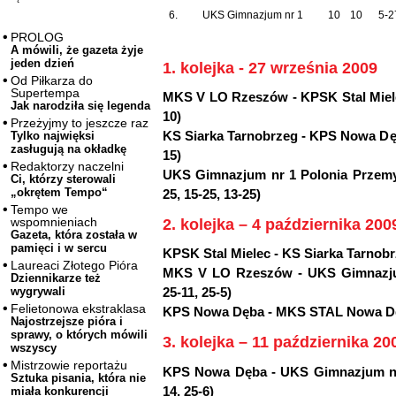
6.
UKS Gimnazjum nr 1
10
10
5-2
PROLOG
A mówili, że gazeta żyje
jeden dzień
1. kolejka - 27 września 2009
Od Piłkarza do
Supertempa
MKS V LO Rzeszów - KPSK Stal Mielec 
Jak narodziła się legenda
10)
Przeżyjmy to jeszcze raz
KS Siarka Tarnobrzeg - KPS Nowa Dęba 
Tylko najwięksi
zasługują na okładkę
15)
Redaktorzy naczelni
UKS Gimnazjum nr 1 Polonia Przemy
Ci, którzy sterowali
„okrętem Tempo“
25, 15-25, 13-25)
Tempo we
wspomnieniach
2. kolejka – 4 października 200
Gazeta, która została w
pamięci i w sercu
KPSK Stal Mielec - KS Siarka Tarnobrz
Laureaci Złotego Pióra
MKS V LO Rzeszów - UKS Gimnazjum 
Dziennikarze też
wygrywali
25-11, 25-5)
Felietonowa ekstraklasa
KPS Nowa Dęba - MKS STAL Nowa Dęba
Najostrzejsze pióra i
sprawy, o których mówili
3. kolejka – 11 października 20
wszyscy
Mistrzowie reportażu
KPS Nowa Dęba - UKS Gimnazjum nr 1
Sztuka pisania, która nie
14, 25-6)
miała konkurencji