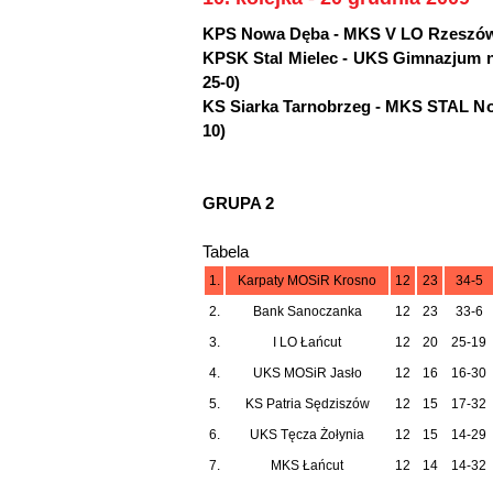
KPS Nowa Dęba - MKS V LO Rzeszów 0-
KPSK Stal Mielec - UKS Gimnazjum nr 
25-0)
KS Siarka Tarnobrzeg - MKS STAL Nowa
10)
GRUPA 2
Tabela
1.
Karpaty MOSiR Krosno
12
23
34-5
2.
Bank Sanoczanka
12
23
33-6
3.
I LO Łańcut
12
20
25-19
4.
UKS MOSiR Jasło
12
16
16-30
5.
KS Patria Sędziszów
12
15
17-32
6.
UKS Tęcza Żołynia
12
15
14-29
7.
MKS Łańcut
12
14
14-32