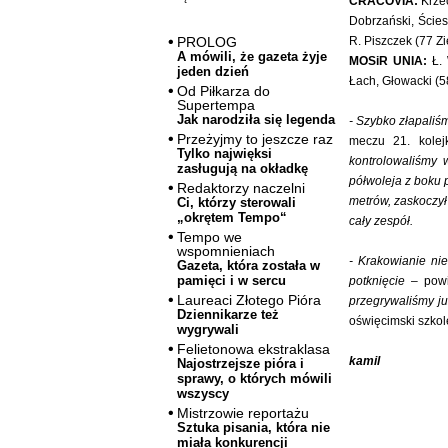
CRACOVIA:
Krzec
Dobrzański, Ścies
R. Piszczek (77 Zie
PROLOG
A mówili, że gazeta żyje
MOSiR UNIA:
Ł. 
jeden dzień
Łach, Głowacki (5
Od Piłkarza do
Supertempa
Jak narodziła się legenda
- Szybko złapaliśm
Przeżyjmy to jeszcze raz
meczu 21. kolej
Tylko najwięksi
kontrolowaliśmy 
zasługują na okładkę
półwoleja z boku 
Redaktorzy naczelni
metrów, zaskoczył
Ci, którzy sterowali
„okrętem Tempo“
cały zespół.
Tempo we
wspomnieniach
- Krakowianie ni
Gazeta, która została w
pamięci i w sercu
potknięcie
– pow
Laureaci Złotego Pióra
przegrywaliśmy j
Dziennikarze też
oświęcimski szkol
wygrywali
Felietonowa ekstraklasa
kamil
Najostrzejsze pióra i
sprawy, o których mówili
wszyscy
Mistrzowie reportażu
Sztuka pisania, która nie
miała konkurencji