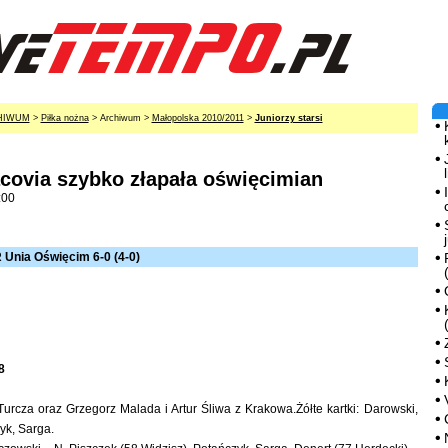
HIWUM
>
Piłka nożna
> Archiwum >
Małopolska 2010/2011
>
Juniorzy starsi
covia szybko złapała oświęcimian
:00
 Unia Oświęcim 6-0 (4-0)
8
 Turcza oraz Grzegorz Malada i Artur Śliwa z Krakowa.Żółte kartki: Darowski,
yk, Sarga.