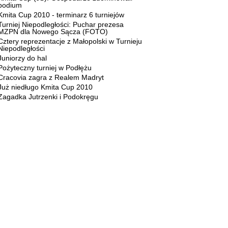
podium
Kmita Cup 2010 - terminarz 6 turniejów
Turniej Niepodległości: Puchar prezesa
MZPN dla Nowego Sącza (FOTO)
Cztery reprezentacje z Małopolski w Turnieju
Niepodległości
Juniorzy do hal
Pożyteczny turniej w Podłężu
Cracovia zagra z Realem Madryt
Już niedługo Kmita Cup 2010
Zagadka Jutrzenki i Podokręgu