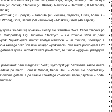
zowski – N. Piszczek (58 Widzisz), Potańczyk, Sarga, Denert (77 Herdecki) –
zka (70 Zontek), Steblecki (75 Kłusek), Nawrocki – Darowski (50 Mazanek),
liński).
Woźniak (58 Sporysz) – Tarabuła (46 Zięcina), Gąsiorek, Flisek, Adamus -
8 Wrona), Góra, Bartula (58 Pawłowski) – Moskwik, Gzela (46 Kajafsz)
y rywali i to nam się opłaciło
– cieszył się Stanisław Owca, trener Cracovii po
ki Małopolskiej Ligi Juniorów Starszych. –
Po zmianie stron w pełni
wynik. Najładniejsze bramki zdobyli Nawrocki w 30 minucie, uderzając z
pola karnego oraz Ścieszka, ustając wynik meczu. Ona także półwolejem z 20
 golkipera rywali. Jednak zawsze powtarzam, że u mnie wygrywa i przegrywa
e pozostawili nam marginesu błędu, wykorzystując bezlitośnie każde nasze
iedział po meczu Tomasz Wróbel, trener Unii. –
Zanim się obejrzeliśmy,
uż dwoma golami, a po stracie czwartego chłopcom siadła psychika
– dodał
eniowiec.