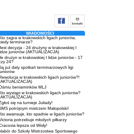
WIADOMOŚCI
Kto zagra w krakowskich ligach juniorów,
kiedy terminarze?
Jest decyzja - 24 drużyny w krakowskiej I
lidze juniorów (AKTUALIZACJA)
Ile drużyn w krakowskiej I lidze juniorów - 17
czy 24?
Są już daty spotkań terminarzowych ligi
juniorów
Rewolucja w krakowskich ligach juniorów?!
(AKTUALIZACJA)
Ośmiu beniaminków MLJ
Kto wystąpi w krakowskich ligach juniorów?
(AKTUALIZACJA)
Zgłoś się na turnieje Juliady!
SMS potrójnym mistrzem Małopolski!
Kto awansuje, kto spadnie w ligach juniorów?
Victoria potrzebuje młodych piłkarzy
Cracovia lepsza od Wisły!
Nabór do Szkoły Mistrzostwa Sportowego