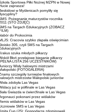
Szkoła Sportowa Piłki Nożnej MZPN w Nowej
Hucie zaprasza!
Beskidowi w Myślenicach pomyliły się
dyscypliny?
SMS: Pożegnanie maturzystów rocznika
2011 (STO ZDJĘĆ)
SMS na Targach Edukacyjnych (ZOBACZ
FILM)
Nabór do Prokocimia
MLJS: Cracovia szybko złapała oświęcimian
Stoisko 305, czyli SMS na Targach
Edukacyjnych
Krakus szuka młodych piłkarzy
Wokół Błoń przełajowe bieganie piłkarzy
(PEŁNA LISTA 256 UCZESTNIKÓW)
Juniorzy Wisły halowymi mistrzami
Małopolski (FOTOGALERIA)
Znamy szczegóły turniejów finałowych
halowych mistrzostw Małopolski juniorów
Wisła zdobyła Las Vegas
Wiślacy już w półfinale w Las Vegas
Biała Gwiazda w ćwierćfinale w Las Vegas
Argonauci pokonani przez wiślaków
Remis wiślaków w Las Vegas
Uczniowie SMS w Las Vegas
Kmita Cup (JS): Gospodarze zdominowali