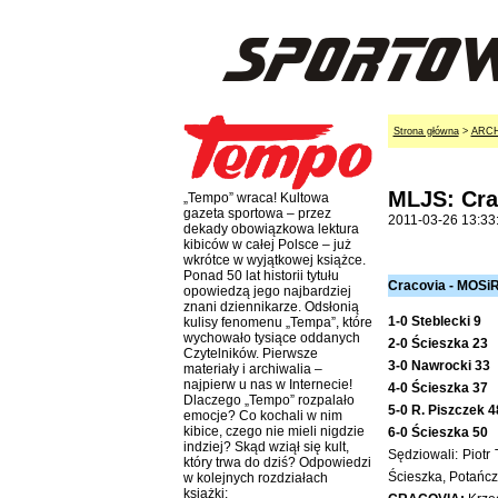
Strona główna
>
ARC
MLJS: Cra
„Tempo” wraca! Kultowa
gazeta sportowa – przez
2011-03-26 13:33
dekady obowiązkowa lektura
kibiców w całej Polsce – już
wkrótce w wyjątkowej książce.
Ponad 50 lat historii tytułu
Cracovia - MOSiR
opowiedzą jego najbardziej
znani dziennikarze. Odsłonią
1-0 Steblecki 9
kulisy fenomenu „Tempa”, które
wychowało tysiące oddanych
2-0 Ścieszka 23
Czytelników. Pierwsze
3-0 Nawrocki 33
materiały i archiwalia –
najpierw u nas w Internecie!
4-0 Ścieszka 37
Dlaczego „Tempo” rozpalało
5-0 R. Piszczek 4
emocje? Co kochali w nim
kibice, czego nie mieli nigdzie
6-0 Ścieszka 50
indziej? Skąd wziął się kult,
Sędziowali: Piotr
który trwa do dziś? Odpowiedzi
Ścieszka, Potańcz
w kolejnych rozdziałach
książki: