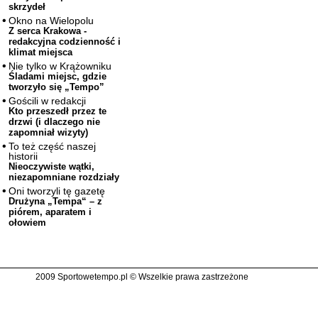
skrzydeł
Okno na Wielopolu
Z serca Krakowa -
redakcyjna codzienność i
klimat miejsca
Nie tylko w Krążowniku
Śladami miejsc, gdzie
tworzyło się „Tempo”
Gościli w redakcji
Kto przeszedł przez te
drzwi (i dlaczego nie
zapomniał wizyty)
To też część naszej
historii
Nieoczywiste wątki,
niezapomniane rozdziały
Oni tworzyli tę gazetę
Drużyna „Tempa“ – z
piórem, aparatem i
ołowiem
2009 Sportowetempo.pl © Wszelkie prawa zastrzeżone