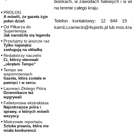
boiskach, w zawodach halowych i w wie
na terenie całego kraju.
PROLOG
A mówili, że gazeta żyje
Telefon kontaktowy: 12 644 19
jeden dzień
Od Piłkarza do
kamil.czarnecki@4sports.pl lub mos.
Supertempa
Jak narodziła się legenda
Przeżyjmy to jeszcze raz
Tylko najwięksi
zasługują na okładkę
Redaktorzy naczelni
Ci, którzy sterowali
„okrętem Tempo“
Tempo we
wspomnieniach
Gazeta, która została w
pamięci i w sercu
Laureaci Złotego Pióra
Dziennikarze też
wygrywali
Felietonowa ekstraklasa
Najostrzejsze pióra i
sprawy, o których mówili
wszyscy
Mistrzowie reportażu
Sztuka pisania, która nie
miała konkurencji