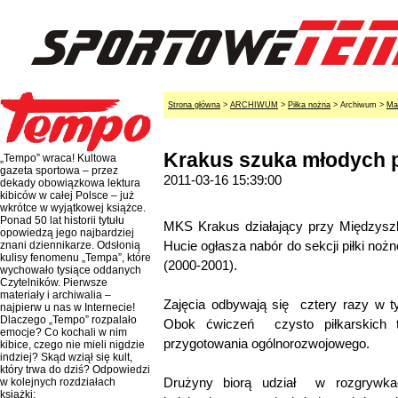
Strona główna
>
ARCHIWUM
>
Piłka nożna
> Archiwum >
Ma
Krakus szuka młodych p
„Tempo” wraca! Kultowa
gazeta sportowa – przez
2011-03-16 15:39:00
dekady obowiązkowa lektura
kibiców w całej Polsce – już
wkrótce w wyjątkowej książce.
Ponad 50 lat historii tytułu
MKS Krakus działający przy Międzys
opowiedzą jego najbardziej
Hucie ogłasza nabór do sekcji piłki nożn
znani dziennikarze. Odsłonią
kulisy fenomenu „Tempa”, które
(2000-2001).
wychowało tysiące oddanych
Czytelników. Pierwsze
materiały i archiwalia –
Zajęcia odbywają się cztery razy w t
najpierw u nas w Internecie!
Dlaczego „Tempo” rozpalało
Obok ćwiczeń czysto piłkarskich 
emocje? Co kochali w nim
przygotowania ogólnorozwojowego.
kibice, czego nie mieli nigdzie
indziej? Skąd wziął się kult,
który trwa do dziś? Odpowiedzi
Drużyny biorą udział w rozgrywk
w kolejnych rozdziałach
książki: