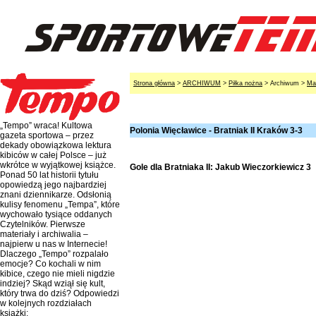
Strona główna
>
ARCHIWUM
>
Piłka nożna
> Archiwum >
Ma
„Tempo” wraca! Kultowa
Polonia Więcławice - Bratniak II Kraków 3-3
gazeta sportowa – przez
dekady obowiązkowa lektura
kibiców w całej Polsce – już
wkrótce w wyjątkowej książce.
Gole dla Bratniaka II: Jakub Wieczorkiewicz 3
Ponad 50 lat historii tytułu
opowiedzą jego najbardziej
znani dziennikarze. Odsłonią
kulisy fenomenu „Tempa”, które
wychowało tysiące oddanych
Czytelników. Pierwsze
materiały i archiwalia –
najpierw u nas w Internecie!
Dlaczego „Tempo” rozpalało
emocje? Co kochali w nim
kibice, czego nie mieli nigdzie
indziej? Skąd wziął się kult,
który trwa do dziś? Odpowiedzi
w kolejnych rozdziałach
książki: