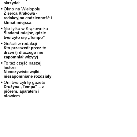
skrzydeł
Okno na Wielopolu
Z serca Krakowa -
redakcyjna codzienność i
klimat miejsca
Nie tylko w Krążowniku
Śladami miejsc, gdzie
tworzyło się „Tempo”
Gościli w redakcji
Kto przeszedł przez te
drzwi (i dlaczego nie
zapomniał wizyty)
To też część naszej
historii
Nieoczywiste wątki,
niezapomniane rozdziały
Oni tworzyli tę gazetę
Drużyna „Tempa“ – z
piórem, aparatem i
ołowiem