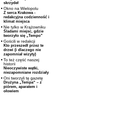
skrzydeł
Okno na Wielopolu
Z serca Krakowa -
redakcyjna codzienność i
klimat miejsca
Nie tylko w Krążowniku
Śladami miejsc, gdzie
tworzyło się „Tempo”
Gościli w redakcji
Kto przeszedł przez te
drzwi (i dlaczego nie
zapomniał wizyty)
To też część naszej
historii
Nieoczywiste wątki,
niezapomniane rozdziały
Oni tworzyli tę gazetę
Drużyna „Tempa“ – z
piórem, aparatem i
ołowiem