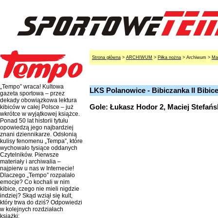
Strona główna
>
ARCHIWUM
>
Piłka nożna
> Archiwum >
Ma
„Tempo” wraca! Kultowa
LKS Polanowice - Bibiczanka II Bibice
gazeta sportowa – przez
dekady obowiązkowa lektura
Gole: Łukasz Hodor 2, Maciej Stefańsk
kibiców w całej Polsce – już
wkrótce w wyjątkowej książce.
Ponad 50 lat historii tytułu
opowiedzą jego najbardziej
znani dziennikarze. Odsłonią
kulisy fenomenu „Tempa”, które
wychowało tysiące oddanych
Czytelników. Pierwsze
materiały i archiwalia –
najpierw u nas w Internecie!
Dlaczego „Tempo” rozpalało
emocje? Co kochali w nim
kibice, czego nie mieli nigdzie
indziej? Skąd wziął się kult,
który trwa do dziś? Odpowiedzi
w kolejnych rozdziałach
książki: