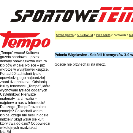
Strona główna
>
ARCHIWUM
>
Piłka nożna
> Archiwum >
Ma
„Tempo” wraca! Kultowa
Polonia Więcławice - Sokół II Kocmyrzów 3-0 
gazeta sportowa – przez
dekady obowiązkowa lektura
Goście nie przyjechali na mecz.
kibiców w całej Polsce – już
wkrótce w wyjątkowej książce.
Ponad 50 lat historii tytułu
opowiedzą jego najbardziej
znani dziennikarze. Odsłonią
kulisy fenomenu „Tempa”, które
wychowało tysiące oddanych
Czytelników. Pierwsze
materiały i archiwalia –
najpierw u nas w Internecie!
Dlaczego „Tempo” rozpalało
emocje? Co kochali w nim
kibice, czego nie mieli nigdzie
indziej? Skąd wziął się kult,
który trwa do dziś? Odpowiedzi
w kolejnych rozdziałach
książki: