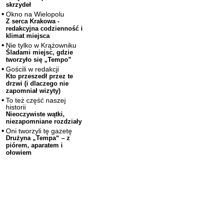
skrzydeł
Okno na Wielopolu
Z serca Krakowa -
redakcyjna codzienność i
klimat miejsca
Nie tylko w Krążowniku
Śladami miejsc, gdzie
tworzyło się „Tempo”
Gościli w redakcji
Kto przeszedł przez te
drzwi (i dlaczego nie
zapomniał wizyty)
To też część naszej
historii
Nieoczywiste wątki,
niezapomniane rozdziały
Oni tworzyli tę gazetę
Drużyna „Tempa“ – z
piórem, aparatem i
ołowiem