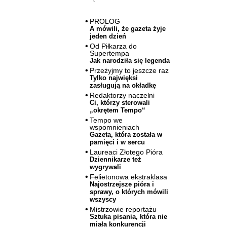
PROLOG
A mówili, że gazeta żyje
jeden dzień
Od Piłkarza do
Supertempa
Jak narodziła się legenda
Przeżyjmy to jeszcze raz
Tylko najwięksi
zasługują na okładkę
Redaktorzy naczelni
Ci, którzy sterowali
„okrętem Tempo“
Tempo we
wspomnieniach
Gazeta, która została w
pamięci i w sercu
Laureaci Złotego Pióra
Dziennikarze też
wygrywali
Felietonowa ekstraklasa
Najostrzejsze pióra i
sprawy, o których mówili
wszyscy
Mistrzowie reportażu
Sztuka pisania, która nie
miała konkurencji