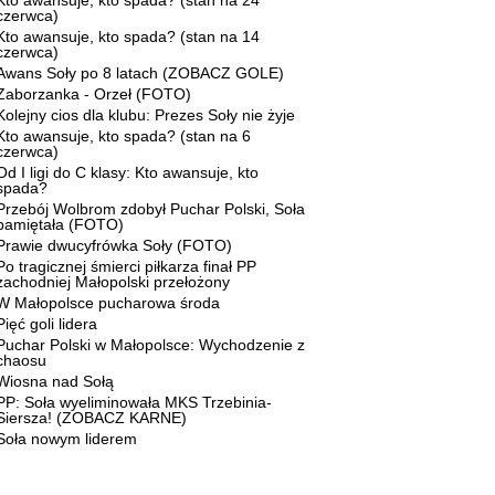
Kto awansuje, kto spada? (stan na 24
czerwca)
Kto awansuje, kto spada? (stan na 14
czerwca)
Awans Soły po 8 latach (ZOBACZ GOLE)
Zaborzanka - Orzeł (FOTO)
Kolejny cios dla klubu: Prezes Soły nie żyje
Kto awansuje, kto spada? (stan na 6
czerwca)
Od I ligi do C klasy: Kto awansuje, kto
spada?
Przebój Wolbrom zdobył Puchar Polski, Soła
pamiętała (FOTO)
Prawie dwucyfrówka Soły (FOTO)
Po tragicznej śmierci piłkarza finał PP
zachodniej Małopolski przełożony
W Małopolsce pucharowa środa
Pięć goli lidera
Puchar Polski w Małopolsce: Wychodzenie z
chaosu
Wiosna nad Sołą
PP: Soła wyeliminowała MKS Trzebinia-
Siersza! (ZOBACZ KARNE)
Soła nowym liderem