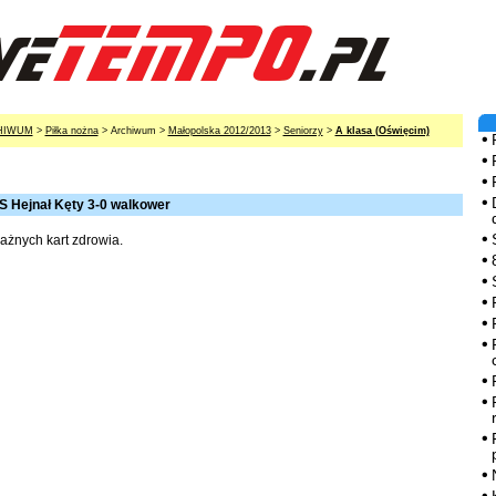
HIWUM
>
Piłka nożna
> Archiwum >
Małopolska 2012/2013
>
Seniorzy
>
A klasa (Oświęcim)
 Hejnał Kęty 3-0 walkower
ażnych kart zdrowia.