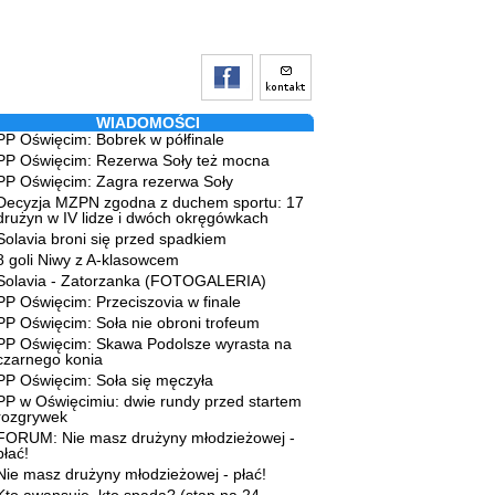
WIADOMOŚCI
PP Oświęcim: Bobrek w półfinale
PP Oświęcim: Rezerwa Soły też mocna
PP Oświęcim: Zagra rezerwa Soły
Decyzja MZPN zgodna z duchem sportu: 17
drużyn w IV lidze i dwóch okręgówkach
Solavia broni się przed spadkiem
8 goli Niwy z A-klasowcem
Solavia - Zatorzanka (FOTOGALERIA)
PP Oświęcim: Przeciszovia w finale
PP Oświęcim: Soła nie obroni trofeum
PP Oświęcim: Skawa Podolsze wyrasta na
czarnego konia
PP Oświęcim: Soła się męczyła
PP w Oświęcimiu: dwie rundy przed startem
rozgrywek
FORUM: Nie masz drużyny młodzieżowej -
płać!
Nie masz drużyny młodzieżowej - płać!