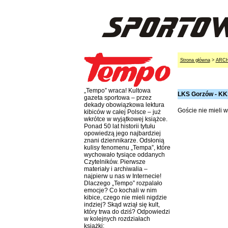
Strona główna
>
ARC
„Tempo” wraca! Kultowa
LKS Gorzów - KKS
gazeta sportowa – przez
dekady obowiązkowa lektura
Goście nie mieli w
kibiców w całej Polsce – już
wkrótce w wyjątkowej książce.
Ponad 50 lat historii tytułu
opowiedzą jego najbardziej
znani dziennikarze. Odsłonią
kulisy fenomenu „Tempa”, które
wychowało tysiące oddanych
Czytelników. Pierwsze
materiały i archiwalia –
najpierw u nas w Internecie!
Dlaczego „Tempo” rozpalało
emocje? Co kochali w nim
kibice, czego nie mieli nigdzie
indziej? Skąd wziął się kult,
który trwa do dziś? Odpowiedzi
w kolejnych rozdziałach
książki: