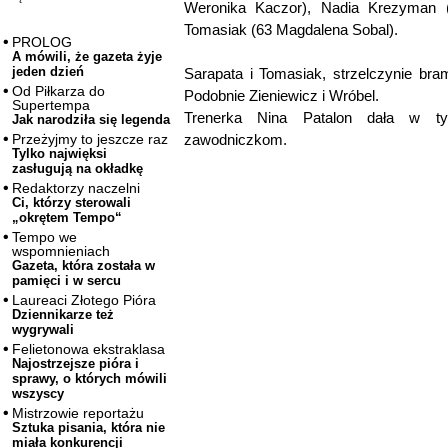
Weronika Kaczor), Nadia Krezyman 
Tomasiak (63 Magdalena Sobal).
PROLOG
A mówili, że gazeta żyje
jeden dzień
Sarapata i Tomasiak, strzelczynie bra
Od Piłkarza do
Podobnie Zieniewicz i Wróbel.
Supertempa
Trenerka Nina Patalon dała w 
Jak narodziła się legenda
zawodniczkom.
Przeżyjmy to jeszcze raz
Tylko najwięksi
zasługują na okładkę
Redaktorzy naczelni
Ci, którzy sterowali
„okrętem Tempo“
Tempo we
wspomnieniach
Gazeta, która została w
pamięci i w sercu
Laureaci Złotego Pióra
Dziennikarze też
wygrywali
Felietonowa ekstraklasa
Najostrzejsze pióra i
sprawy, o których mówili
wszyscy
Mistrzowie reportażu
Sztuka pisania, która nie
miała konkurencji