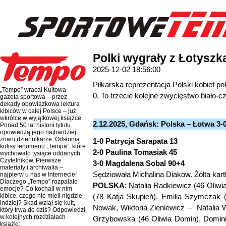
Polki wygrały z Łotyszk
2025-12-02 18:56:00
Piłkarska reprezentacja Polski kobiet 
„Tempo” wraca! Kultowa
0. To trzecie kolejne zwycięstwo biało-
gazeta sportowa – przez
dekady obowiązkowa lektura
kibiców w całej Polsce – już
wkrótce w wyjątkowej książce.
2.12.2025, Gdańsk: Polska – Łotwa 3-0
Ponad 50 lat historii tytułu
opowiedzą jego najbardziej
znani dziennikarze. Odsłonią
1-0 Patrycja Sarapata 13
kulisy fenomenu „Tempa”, które
2-0 Paulina Tomasiak 45
wychowało tysiące oddanych
Czytelników. Pierwsze
3-0 Magdalena Sobal 90+4
materiały i archiwalia –
Sędziowała Michalina Diakow. Żółta kar
najpierw u nas w Internecie!
Dlaczego „Tempo” rozpalało
POLSKA
: Natalia Radkiewicz (46 Oli
emocje? Co kochali w nim
(78 Katja Skupień), Emilia Szymczak
kibice, czego nie mieli nigdzie
indziej? Skąd wziął się kult,
Nowak, Wiktoria Zieniewicz – Natalia W
który trwa do dziś? Odpowiedzi
w kolejnych rozdziałach
Grzybowska (46 Oliwia Domin), Domini
książki: