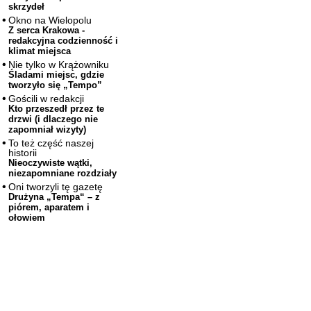
skrzydeł
Okno na Wielopolu
Z serca Krakowa -
redakcyjna codzienność i
klimat miejsca
Nie tylko w Krążowniku
Śladami miejsc, gdzie
tworzyło się „Tempo”
Gościli w redakcji
Kto przeszedł przez te
drzwi (i dlaczego nie
zapomniał wizyty)
To też część naszej
historii
Nieoczywiste wątki,
niezapomniane rozdziały
Oni tworzyli tę gazetę
Drużyna „Tempa“ – z
piórem, aparatem i
ołowiem